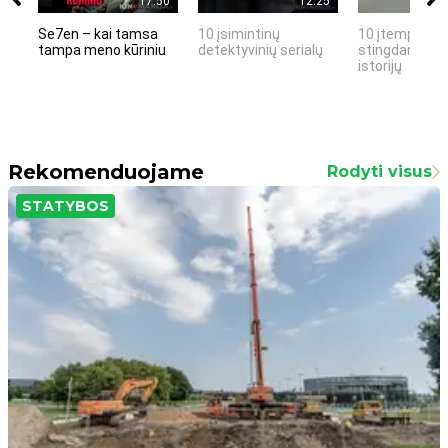
17:50
12:25
Se7en – kai tamsa
10 įsimintinų
10 įtemptų, k
tampa meno kūriniu
detektyvinių serialų
stingdančių k
istorijų
Rekomenduojame
Rodyti visus
STATYBOS