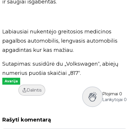
ir saugiai išgabentas.
Labiausiai nukentėjo greitosios medicinos
pagalbos automobilis, lengvasis automobilis
apgadintas kur kas mažiau.
Sutapimas: susidūrė du „Volkswagen“, abiejų
numerius puošia skaičiai „817“.
Avarija
Dalintis
Plojimai
0
Lankytojai
0
Rašyti komentarą