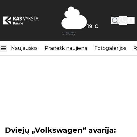
19
°C
Cloudy
Naujausios
Pranešk naujieną
Fotogalerijos
R
Dviejų „Volkswagen“ avarija: