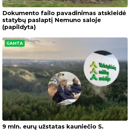
Dokumento failo pavadinimas atskleidė
statybų paslaptį Nemuno saloje
(papildyta)
GAMTA
9 mln. eurų užstatas kauniečio S.