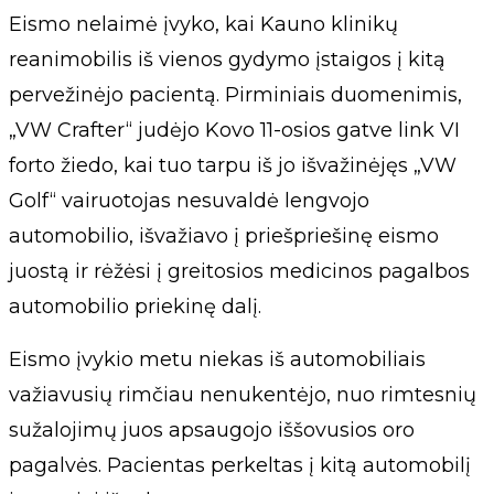
Eismo nelaimė įvyko, kai Kauno klinikų
reanimobilis iš vienos gydymo įstaigos į kitą
pervežinėjo pacientą. Pirminiais duomenimis,
„VW Crafter“ judėjo Kovo 11-osios gatve link VI
forto žiedo, kai tuo tarpu iš jo išvažinėjęs „VW
Golf“ vairuotojas nesuvaldė lengvojo
automobilio, išvažiavo į priešpriešinę eismo
juostą ir rėžėsi į greitosios medicinos pagalbos
automobilio priekinę dalį.
Eismo įvykio metu niekas iš automobiliais
važiavusių rimčiau nenukentėjo, nuo rimtesnių
sužalojimų juos apsaugojo iššovusios oro
pagalvės. Pacientas perkeltas į kitą automobilį