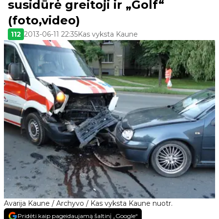
susidūrė greitoji ir „Golf“
(foto,video)
112
2013-06-11 22:35
Kas vyksta Kaune
Avarija Kaune / Archyvo / Kas vyksta Kaune nuotr.
Pridėti kaip pageidaujamą šaltinį „Google“