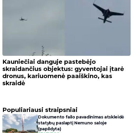
Kauniečiai danguje pastebėjo
skraidančius objektus: gyventojai įtarė
dronus, kariuomenė paaiškino, kas
skraidė
Populiariausi straipsniai
Dokumento failo pavadinimas atskleidė
statybų paslaptį Nemuno saloje
(papildyta)