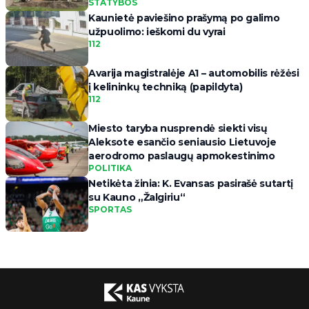
STATYBOS
Kaunietė paviešino prašymą po galimo
užpuolimo: ieškomi du vyrai
112
Avarija magistralėje A1 – automobilis rėžėsi
į kelininkų techniką (papildyta)
112
Miesto taryba nusprendė siekti visų
Aleksote esančio seniausio Lietuvoje
aerodromo paslaugų apmokestinimo
POLITIKA
Netikėta žinia: K. Evansas pasirašė sutartį
su Kauno „Žalgiriu“
SPORTAS