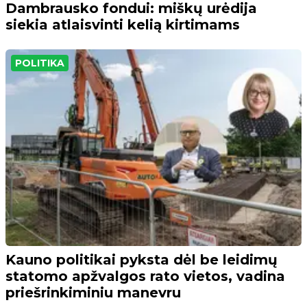
Dambrausko fondui: miškų urėdija
siekia atlaisvinti kelią kirtimams
POLITIKA
Kauno politikai pyksta dėl be leidimų
statomo apžvalgos rato vietos, vadina
priešrinkiminiu manevru