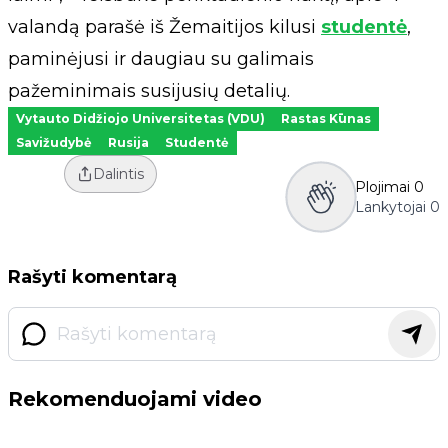
valandą parašė iš Žemaitijos kilusi
studentė
,
paminėjusi ir daugiau su galimais
pažeminimais susijusių detalių.
Vytauto Didžiojo Universitetas (VDU)
Rastas Kūnas
Savižudybė
Rusija
Studentė
Dalintis
Plojimai
0
Lankytojai
0
Rašyti komentarą
Rekomenduojami video