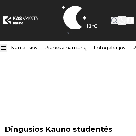
12
°C
Clear
Naujausios
Pranešk naujieną
Fotogalerijos
R
Dingusios Kauno studentės