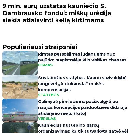
9 mln. eurų užstatas kauniečio S.
Dambrausko fondui: miškų urėdija
siekia atlaisvinti kelią kirtimams
Populiariausi straipsniai
Rimtas perspėjimas judantiems nuo
pajūrio: magistralėje kilo visiškas chaosas
EISMAS
Sustabdžius statybas, Kauno savivaldybė
rangovei „Autokausta“ mokės
kompensacijas
STATYBOS
Galimybė pirmiesiems pasižvalgyti po
naujos koncepcijos parduotuves didžiojo
atidarymo metu (foto)
VERSLAS
Kauniečius nustebino darbų
organizavimas: ką tik sutvarkyta gatvė vėl