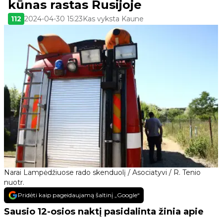
kūnas rastas Rusijoje
112
2024-04-30 15:23
Kas vyksta Kaune
Narai Lampėdžiuose rado skenduolį / Asociatyvi / R. Tenio
nuotr.
Pridėti kaip pageidaujamą šaltinį „Google“
Sausio 12-osios naktį pasidalinta žinia apie