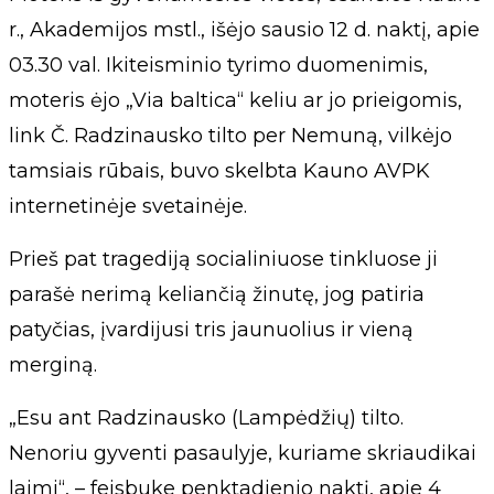
r., Akademijos mstl., išėjo sausio 12 d. naktį, apie
03.30 val. Ikiteisminio tyrimo duomenimis,
moteris ėjo „Via baltica“ keliu ar jo prieigomis,
link Č. Radzinausko tilto per Nemuną, vilkėjo
tamsiais rūbais, buvo skelbta Kauno AVPK
internetinėje svetainėje.
Prieš pat tragediją socialiniuose tinkluose ji
parašė nerimą keliančią žinutę, jog patiria
patyčias, įvardijusi tris jaunuolius ir vieną
merginą.
„Esu ant Radzinausko (Lampėdžių) tilto.
Nenoriu gyventi pasaulyje, kuriame skriaudikai
laimi“, – feisbuke penktadienio naktį, apie 4