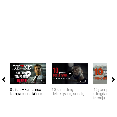
17:50
12:25
Se7en – kai tamsa
10 įsimintinų
10 įtemptų, k
tampa meno kūriniu
detektyvinių serialų
stingdančių k
istorijų