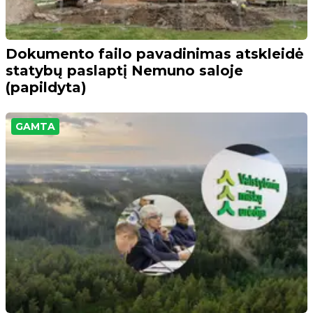
Dokumento failo pavadinimas atskleidė
statybų paslaptį Nemuno saloje
(papildyta)
GAMTA