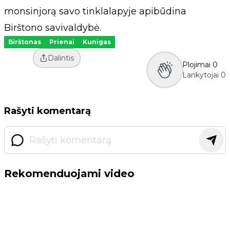
monsinjorą savo tinklalapyje apibūdina
Birštono savivaldybė.
Birštonas
Prienai
Kunigas
Dalintis
Plojimai
0
Lankytojai
0
Rašyti komentarą
Rekomenduojami video