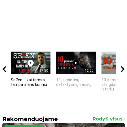
17:50
12:25
Se7en – kai tamsa
10 įsimintinų
10 įtemptų, k
tampa meno kūriniu
detektyvinių serialų
stingdančių k
istorijų
Rekomenduojame
Rodyti visus