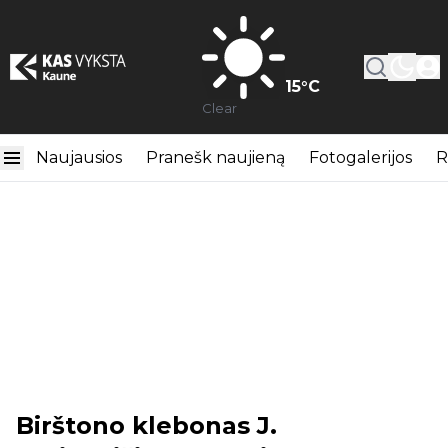
15
°C
Clear
Naujausios
Pranešk naujieną
Fotogalerijos
R
Birštono klebonas J.