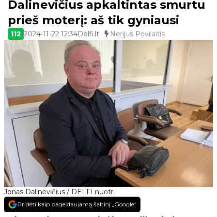
Dalinevičius apkaltintas smurtu
prieš moterį: aš tik gyniausi
112
2024-11-22 12:34
Delfi.lt
Nerijus Povilaitis
Jonas Dalinevičius / DELFI nuotr.
Pridėti kaip pageidaujamą šaltinį „Google“