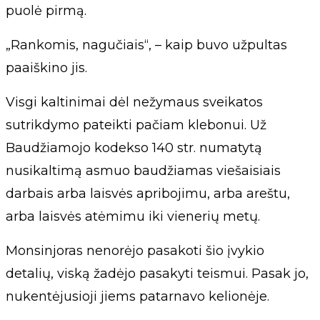
puolė pirmą.
„Rankomis, nagučiais“, – kaip buvo užpultas
paaiškino jis.
Visgi kaltinimai dėl nežymaus sveikatos
sutrikdymo pateikti pačiam klebonui. Už
Baudžiamojo kodekso 140 str. numatytą
nusikaltimą asmuo baudžiamas viešaisiais
darbais arba laisvės apribojimu, arba areštu,
arba laisvės atėmimu iki vienerių metų.
Monsinjoras nenorėjo pasakoti šio įvykio
detalių, viską žadėjo pasakyti teismui. Pasak jo,
nukentėjusioji jiems patarnavo kelionėje.