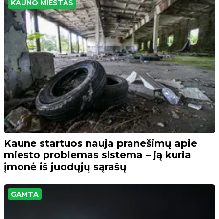
KAUNO MIESTAS
Kaune startuos nauja pranešimų apie
miesto problemas sistema – ją kuria
įmonė iš juodųjų sąrašų
GAMTA