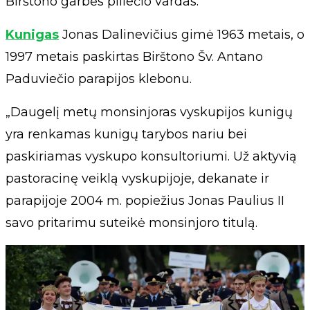
Birštono garbės piliečio vardas.
Kunigas
Jonas Dalinevičius gimė 1963 metais, o
1997 metais paskirtas Birštono Šv. Antano
Paduviečio parapijos klebonu.
„Daugelį metų monsinjoras vyskupijos kunigų
yra renkamas kunigų tarybos nariu bei
paskiriamas vyskupo konsultoriumi. Už aktyvią
pastoracinę veiklą vyskupijoje, dekanate ir
parapijoje 2004 m. popiežius Jonas Paulius II
savo pritarimu suteikė monsinjoro titulą.