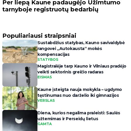
Per liepą Kaune padaugėjo Užimtumo
tarnyboje registruotų bedarbių
Populiariausi straipsniai
Sustabdžius statybas, Kauno savivaldybė
rangovei „Autokausta“ mokės
kompensacijas
STATYBOS
Magistralėje tarp Kauno ir Vilniaus pradėjo
veikti sektorinis greičio radaras
EISMAS
Kaune įsteigta nauja mokykla – ugdymo
tęstinumas nuo darželio iki gimnazijos
VERSLAS
Diena, kurios negalima praleisti: Saulės
užtemimas ir Perseidų lietus
GAMTA