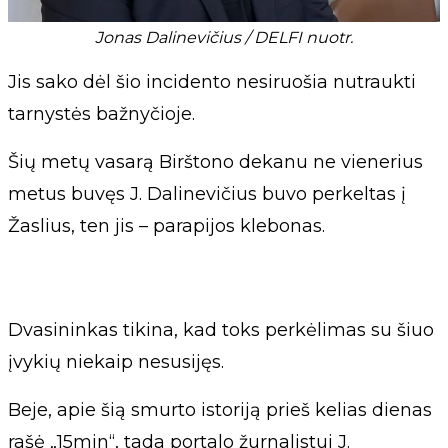
Jonas Dalinevičius / DELFI nuotr.
Jis sako dėl šio incidento nesiruošia nutraukti
tarnystės bažnyčioje.
Šių metų vasarą Birštono dekanu ne vienerius
metus buvęs J. Dalinevičius buvo perkeltas į
Žaslius, ten jis – parapijos klebonas.
Dvasininkas tikina, kad toks perkėlimas su šiuo
įvykių niekaip nesusijęs.
Beje, apie šią smurto istoriją prieš kelias dienas
rašė „15min“, tada portalo žurnalistui J.