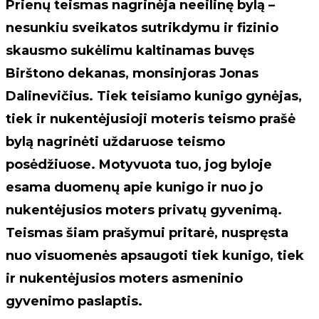
Prienų teismas nagrinėja neeilinę bylą –
nesunkiu sveikatos sutrikdymu ir fizinio
skausmo sukėlimu kaltinamas buvęs
Birštono dekanas, monsinjoras Jonas
Dalinevičius. Tiek teisiamo kunigo gynėjas,
tiek ir nukentėjusioji moteris teismo prašė
bylą nagrinėti uždaruose teismo
posėdžiuose. Motyvuota tuo, jog byloje
esama duomenų apie kunigo ir nuo jo
nukentėjusios moters privatų gyvenimą.
Teismas šiam prašymui pritarė, nuspręsta
nuo visuomenės apsaugoti tiek kunigo, tiek
ir nukentėjusios moters asmeninio
gyvenimo paslaptis.