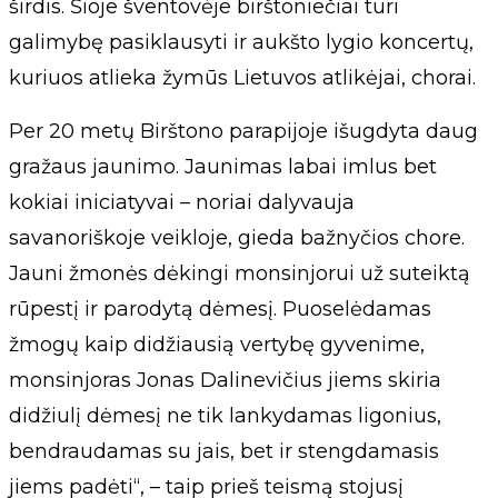
širdis. Šioje šventovėje birštoniečiai turi
galimybę pasiklausyti ir aukšto lygio koncertų,
kuriuos atlieka žymūs Lietuvos atlikėjai, chorai.
Per 20 metų Birštono parapijoje išugdyta daug
gražaus jaunimo. Jaunimas labai imlus bet
kokiai iniciatyvai – noriai dalyvauja
savanoriškoje veikloje, gieda bažnyčios chore.
Jauni žmonės dėkingi monsinjorui už suteiktą
rūpestį ir parodytą dėmesį. Puoselėdamas
žmogų kaip didžiausią vertybę gyvenime,
monsinjoras Jonas Dalinevičius jiems skiria
didžiulį dėmesį ne tik lankydamas ligonius,
bendraudamas su jais, bet ir stengdamasis
jiems padėti“, – taip prieš teismą stojusį