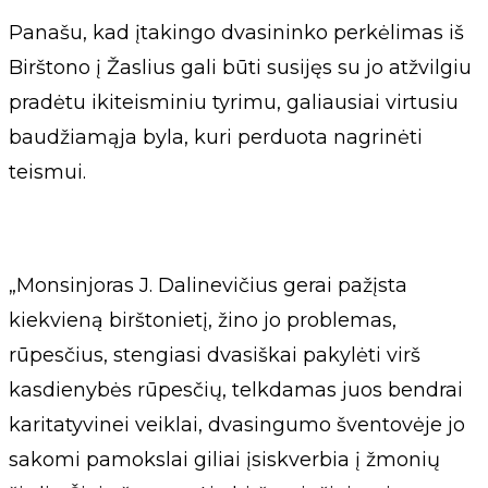
Panašu, kad įtakingo dvasininko perkėlimas iš
Birštono į Žaslius gali būti susijęs su jo atžvilgiu
pradėtu ikiteisminiu tyrimu, galiausiai virtusiu
baudžiamąja byla, kuri perduota nagrinėti
teismui.
„Monsinjoras J. Dalinevičius gerai pažįsta
kiekvieną birštonietį, žino jo problemas,
rūpesčius, stengiasi dvasiškai pakylėti virš
kasdienybės rūpesčių, telkdamas juos bendrai
karitatyvinei veiklai, dvasingumo šventovėje jo
sakomi pamokslai giliai įsiskverbia į žmonių