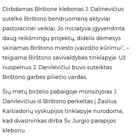
Dirbdamas Birštone klebonas J. Dalinevičius
sutelkė Birštono bendruomenę aktyviai
pastoracinei veiklai. Jo iniciatyva įgyvendinta
daug reikšmingų projektų, didelis dėmesys
skiriamas Birštono miesto įvaizdžio kūrimui“, –
teigiama Birštono savivaldybės tinklapyje. Už
nuopelnus J. Danilevičiui buvo suteiktas
Birštono garbės piliečio vardas.
Šių metų birželio pabaigoje monsinjoras J.
Danilevičius iš Birštono perkeltas į Žaslius.
Kaišiadorių vyskupijos tinklapyje nurodoma,
kad dvasininkas dirba Šv. Jurgio parapijos
klebonu.