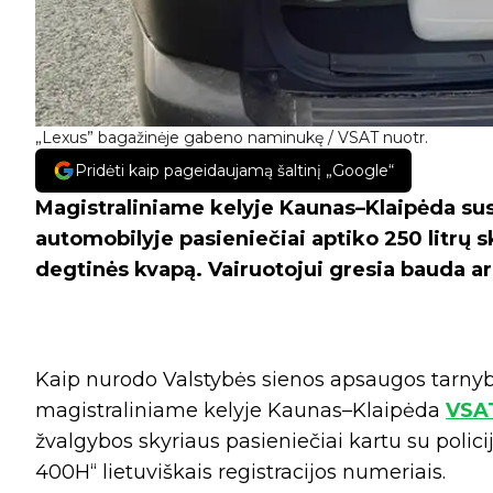
„Lexus” bagažinėje gabeno naminukę / VSAT nuotr.
Pridėti kaip pageidaujamą šaltinį „Google“
Magistraliniame kelyje Kaunas–Klaipėda s
automobilyje pasieniečiai aptiko 250 litrų s
degtinės kvapą. Vairuotojui gresia bauda a
Kaip nurodo Valstybės sienos apsaugos tarnyba 
magistraliniame kelyje Kaunas–Klaipėda
VSA
žvalgybos skyriaus pasieniečiai kartu su poli
400H“ lietuviškais registracijos numeriais.