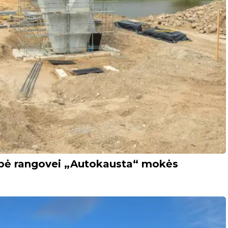
ybė rangovei „Autokausta“ mokės