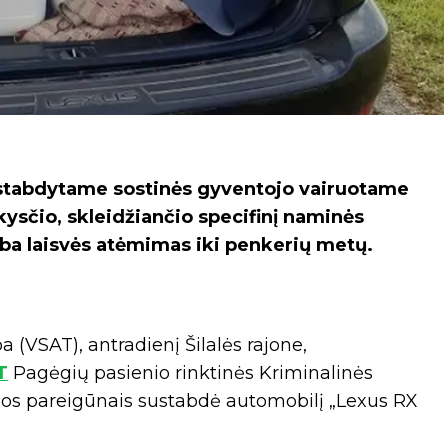
ustabdytame sostinės gyventojo vairuotame
kysčio, skleidžiančio specifinį naminės
rba laisvės atėmimas iki penkerių metų.
(VSAT), antradienį Šilalės rajone,
T
Pagėgių pasienio rinktinės Kriminalinės
cijos pareigūnais sustabdė automobilį „Lexus RX