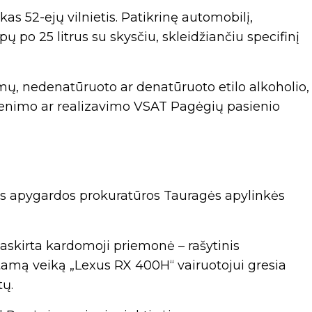
as 52-ejų vilnietis. Patikrinę automobilį,
ų po 25 litrus su skysčiu, skleidžiančiu specifinį
imų, nedenatūruoto ar denatūruoto etilo alkoholio,
benimo ar realizavimo VSAT Pagėgių pasienio
os apygardos prokuratūros Tauragės apylinkės
paskirta kardomoji priemonė – rašytinis
tamą veiką „Lexus RX 400H“ vairuotojui gresia
tų.