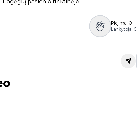
 Pagėgių pasienio rinktinėje.
Plojimai
0
Lankytojai
0
eo