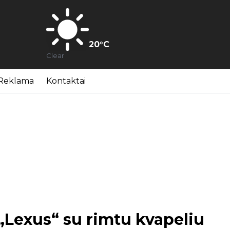
20
°C
Clear
Reklama
Kontaktai
„Lexus“ su rimtu kvapeliu