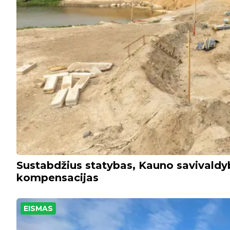
Sustabdžius statybas, Kauno savivald
kompensacijas
EISMAS