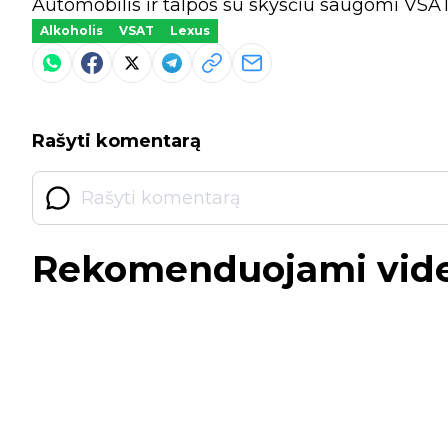
Automobilis ir talpos su skysčiu saugomi VSAT
Alkoholis
VSAT
Lexus
Rašyti komentarą
Rekomenduojami vid