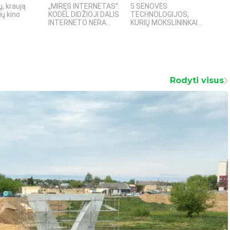
, kraują
„MIRĘS INTERNETAS“:
5 SENOVĖS
„Sost
ų kino
KODĖL DIDŽIOJI DALIS
TECHNOLOGIJOS,
įspū
INTERNETO NĖRA...
KURIŲ MOKSLININKAI...
fanta
Rodyti visus