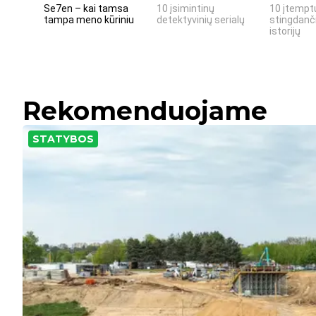
Se7en – kai tamsa
10 įsimintinų
10 įtemptų
tampa meno kūriniu
detektyvinių serialų
stingdanči
istorijų
Rekomenduojame
STATYBOS