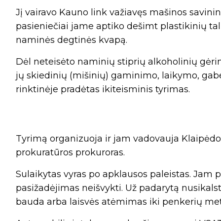
Jį vairavo Kauno link važiavęs mašinos savinink
pasieniečiai jame aptiko dešimt plastikinių talp
naminės degtinės kvapą.
Dėl neteisėto naminių stiprių alkoholinių gėr
jų skiedinių (mišinių) gaminimo, laikymo, ga
rinktinėje pradėtas ikiteisminis tyrimas.
Tyrimą organizuoja ir jam vadovauja Klaipėd
prokuratūros prokuroras.
Sulaikytas vyras po apklausos paleistas. Jam 
pasižadėjimas neišvykti. Už padarytą nusikals
bauda arba laisvės atėmimas iki penkerių me