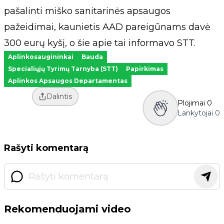
pašalinti miško sanitarinės apsaugos
pažeidimai, kaunietis AAD pareigūnams davė
300 eurų kyšį, o šie apie tai informavo STT.
Aplinkosaugininkai
Bauda
Specialiųjų Tyrimų Tarnyba (STT)
Papirkimas
Aplinkos Apsaugos Departamentas
Dalintis
Plojimai
0
Lankytojai
0
Rašyti komentarą
Rekomenduojami video