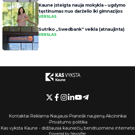
Kaune įsteigta nauja mokykla – ugdymo
tęstinumas nuo darželio iki gimnazijos
VERSLAS
Sutriko „Swedbank“ veikla (atnaujinta)
VERSLAS
Kontaktai
•
Reklama
•
Naujausi
•
Pranešk naujieną
•
Akcininkai
•
Privatumo politika
Kas vyksta Kaune - didžiausia kauniečių bendruomenė internete
Powered by Newsifier