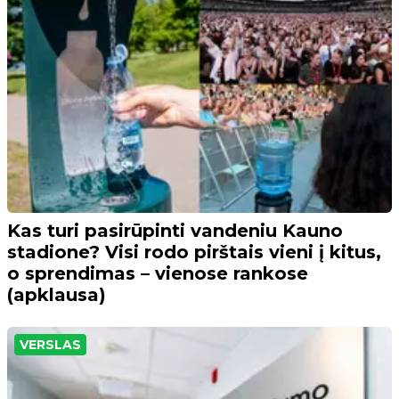
Kas turi pasirūpinti vandeniu Kauno
stadione? Visi rodo pirštais vieni į kitus,
o sprendimas – vienose rankose
(apklausa)
VERSLAS