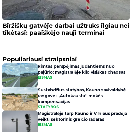
Biržiškų gatvėje darbai užtruks ilgiau nei
tikėtasi: paaiškėjo nauji terminai
Populiariausi straipsniai
Rimtas perspėjimas judantiems nuo
pajūrio: magistralėje kilo visiškas chaosas
EISMAS
Sustabdžius statybas, Kauno savivaldybė
rangovei „Autokausta“ mokės
kompensacijas
STATYBOS
Magistralėje tarp Kauno ir Vilniaus pradėjo
veikti sektorinis greičio radaras
EISMAS