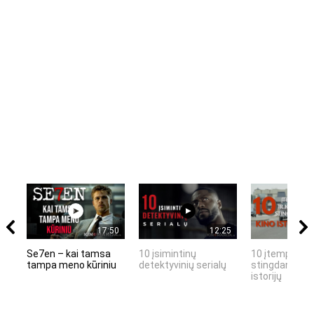
17:50
12:25
Se7en – kai tamsa
10 įsimintinų
10 įtemptų, k
tampa meno kūriniu
detektyvinių serialų
stingdančių k
istorijų