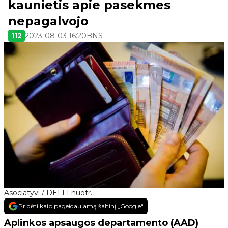
kaunietis apie pasekmes
nepagalvojo
112
2023-08-03 16:20
BNS
Asociatyvi / DELFI nuotr.
Pridėti kaip pageidaujamą šaltinį „Google“
Aplinkos apsaugos departamento (AAD)