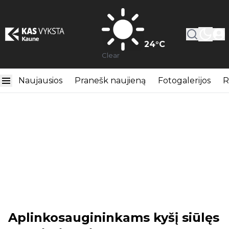
24
°C
Clear
Naujausios
Pranešk naujieną
Fotogalerijos
R
Aplinkosaugininkams kyšį siūlęs