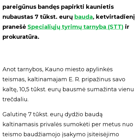
pareigūnus bandęs papirkti kaunietis
nubaustas 7 tūkst. eurų
bauda
, ketvirtadienį
pranešė
Specialiųjų tyrimų tarnyba (STT)
ir
prokuratūra.
Anot tarnybos, Kauno miesto apylinkės
teismas, kaltinamajam E. R. pripažinus savo
kaltę, 10,5 tūkst. eurų bausmė sumažinta vienu
trečdaliu.
Galutinę 7 tūkst. eurų dydžio baudą
kaltinamasis privalės sumokėti per metus nuo
teismo baudžiamojo įsakymo įsiteisėjimo