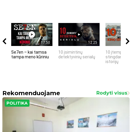
17:50
12:25
Se7en – kai tamsa
10 įsimintinų
10 įtemptų, k
tampa meno kūriniu
detektyvinių serialų
stingdančių k
istorijų
Rekomenduojame
Rodyti visus
POLITIKA