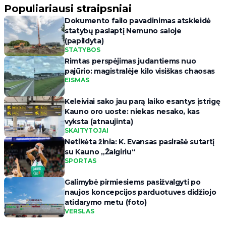
Populiariausi straipsniai
Dokumento failo pavadinimas atskleidė
statybų paslaptį Nemuno saloje
(papildyta)
STATYBOS
Rimtas perspėjimas judantiems nuo
pajūrio: magistralėje kilo visiškas chaosas
EISMAS
Keleiviai sako jau parą laiko esantys įstrigę
Kauno oro uoste: niekas nesako, kas
vyksta (atnaujinta)
SKAITYTOJAI
Netikėta žinia: K. Evansas pasirašė sutartį
su Kauno „Žalgiriu“
SPORTAS
Galimybė pirmiesiems pasižvalgyti po
naujos koncepcijos parduotuves didžiojo
atidarymo metu (foto)
VERSLAS