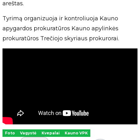
areštas.
Tyrimą organizuoja ir kontroliuoja Kauno
apygardos prokuratūros Kauno apylinkės
prokuratūros Trečiojo skyriaus prokurorai.
Foto
Vagystė
Kvepalai
Kauno VPK