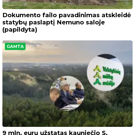
Dokumento failo pavadinimas atskleidė
statybų paslaptį Nemuno saloje
(papildyta)
GAMTA
9 mln. eurų užstatas kauniečio S.