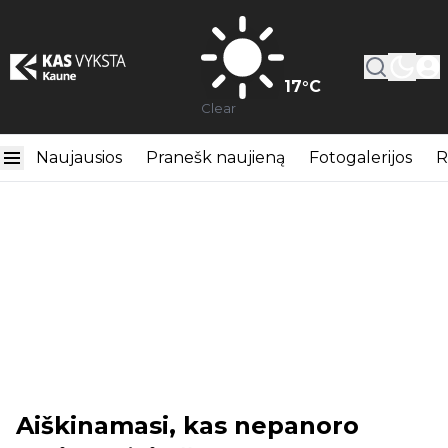
17
°C
Clear
Naujausios
Pranešk naujieną
Fotogalerijos
R
Aiškinamasi, kas nepanoro