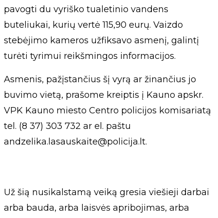
pavogti du vyriško tualetinio vandens
buteliukai, kurių vertė 115,90 eurų. Vaizdo
stebėjimo kameros užfiksavo asmenį, galintį
turėti tyrimui reikšmingos informacijos.
Asmenis, pažįstančius šį vyrą ar žinančius jo
buvimo vietą, prašome kreiptis į Kauno apskr.
VPK Kauno miesto Centro policijos komisariatą
tel. (8 37) 303 732 ar el. paštu
andzelika.lasauskaite@policija.lt
.
Už šią nusikalstamą veiką gresia viešieji darbai
arba bauda, arba laisvės apribojimas, arba