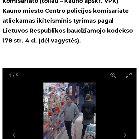
komisariato (toliau – Kauno apskr. VPK)
Kauno miesto Centro policijos komisariate
atliekamas ikiteisminis tyrimas pagal
Lietuvos Respublikos baudžiamojo kodekso
178 str. 4 d. (dėl vagystės).
1
/
5