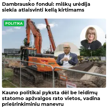
Dambrausko fondui: miškų urėdija
siekia atlaisvinti kelią kirtimams
POLITIKA
Kauno politikai pyksta dėl be leidimų
statomo apžvalgos rato vietos, vadina
priešrinkiminiu manevru