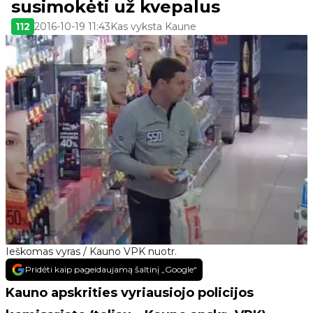
susimokėti už kvepalus
112
2016-10-19 11:43
Kas vyksta Kaune
Ieškomas vyras / Kauno VPK nuotr.
Pridėti kaip pageidaujamą šaltinį „Google“
Kauno apskrities vyriausiojo policijos