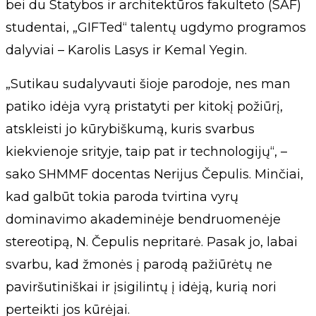
bei du Statybos ir architektūros fakulteto (SAF)
studentai, „GIFTed“ talentų ugdymo programos
dalyviai – Karolis Lasys ir Kemal Yegin.
„Sutikau sudalyvauti šioje parodoje, nes man
patiko idėja vyrą pristatyti per kitokį požiūrį,
atskleisti jo kūrybiškumą, kuris svarbus
kiekvienoje srityje, taip pat ir technologijų“, –
sako SHMMF docentas Nerijus Čepulis. Minčiai,
kad galbūt tokia paroda tvirtina vyrų
dominavimo akademinėje bendruomenėje
stereotipą, N. Čepulis nepritarė. Pasak jo, labai
svarbu, kad žmonės į parodą pažiūrėtų ne
paviršutiniškai ir įsigilintų į idėją, kurią nori
perteikti jos kūrėjai.