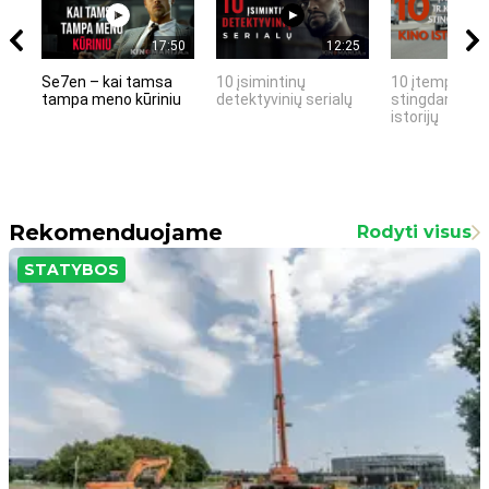
17:50
12:25
Se7en – kai tamsa
10 įsimintinų
10 įtemptų, k
tampa meno kūriniu
detektyvinių serialų
stingdančių k
istorijų
Rekomenduojame
Rodyti visus
STATYBOS