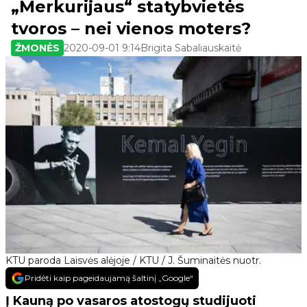
„Merkurijaus“ statybvietės
tvoros – nei vienos moters?
ŽMONĖS
2020-09-01 9:14
Brigita Sabaliauskaitė
KTU paroda Laisvės alėjoje / KTU / J. Šuminaitės nuotr.
Pridėti kaip pageidaujamą šaltinį „Google“
Į Kauną po vasaros atostogų studijuoti