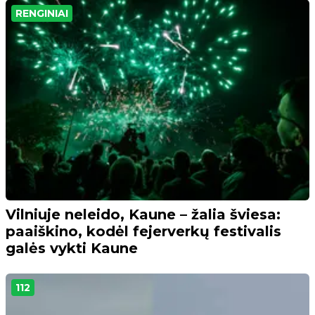
RENGINIAI
Vilniuje neleido, Kaune – žalia šviesa:
paaiškino, kodėl fejerverkų festivalis
galės vykti Kaune
112