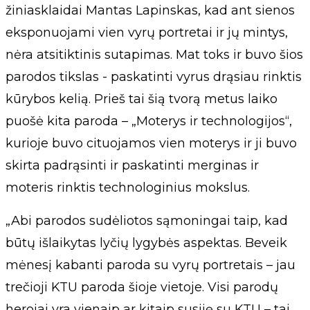
žiniasklaidai Mantas Lapinskas, kad ant sienos
eksponuojami vien vyrų portretai ir jų mintys,
nėra atsitiktinis sutapimas. Mat toks ir buvo šios
parodos tikslas - paskatinti vyrus drąsiau rinktis
kūrybos kelią. Prieš tai šią tvorą metus laiko
puošė kita paroda – „Moterys ir technologijos“,
kurioje buvo cituojamos vien moterys ir ji buvo
skirta padrąsinti ir paskatinti merginas ir
moteris rinktis technologinius mokslus.
„Abi parodos sudėliotos sąmoningai taip, kad
būtų išlaikytas lyčių lygybės aspektas. Beveik
mėnesį kabanti paroda su vyrų portretais – jau
trečioji KTU paroda šioje vietoje. Visi parodų
herojai yra vienaip ar kitaip susiję su KTU – tai