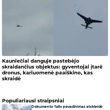
Kauniečiai danguje pastebėjo
skraidančius objektus: gyventojai įtarė
dronus, kariuomenė paaiškino, kas
skraidė
Populiariausi straipsniai
Dokumento failo pavadinimas atskleidė