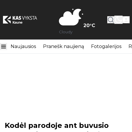
20
°C
Cloudy
Naujausios
Pranešk naujieną
Fotogalerijos
R
Kodėl parodoje ant buvusio