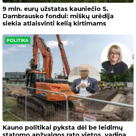
9 mln. eurų užstatas kauniečio S.
Dambrausko fondui: miškų urėdija
siekia atlaisvinti kelią kirtimams
POLITIKA
Kauno politikai pyksta dėl be leidimų
statomo apžvalgos rato vietos, vadina