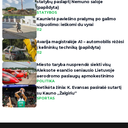
statybų paslaptį Nemuno saloje
(papildyta)
STATYBOS
Kaunietė paviešino prašymą po galimo
užpuolimo: ieškomi du vyrai
112
Avarija magistralėje A1 – automobilis rėžėsi
į kelininkų techniką (papildyta)
112
Miesto taryba nusprendė siekti visų
Aleksote esančio seniausio Lietuvoje
aerodromo paslaugų apmokestinimo
POLITIKA
Netikėta žinia: K. Evansas pasirašė sutartį
su Kauno „Žalgiriu“
SPORTAS