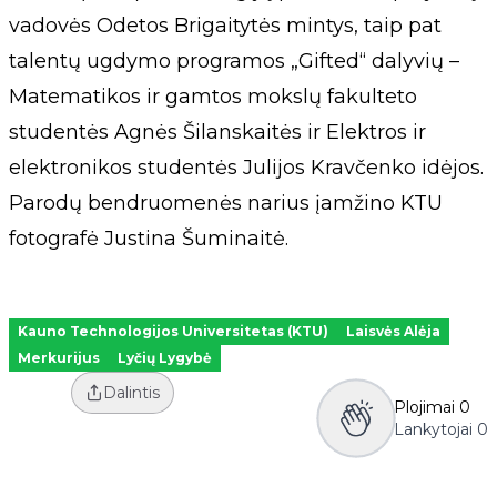
vadovės Odetos Brigaitytės mintys, taip pat
talentų ugdymo programos „Gifted“ dalyvių –
Matematikos ir gamtos mokslų fakulteto
studentės Agnės Šilanskaitės ir Elektros ir
elektronikos studentės Julijos Kravčenko idėjos.
Parodų bendruomenės narius įamžino KTU
fotografė Justina Šuminaitė.
Kauno Technologijos Universitetas (KTU)
Laisvės Alėja
Merkurijus
Lyčių Lygybė
Dalintis
Plojimai
0
Lankytojai
0