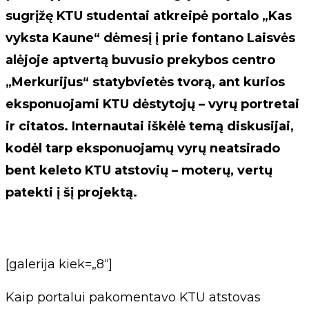
sugrįžę KTU studentai atkreipė portalo „Kas
vyksta Kaune“ dėmesį į prie fontano Laisvės
alėjoje aptvertą buvusio prekybos centro
„Merkurijus“ statybvietės tvorą, ant kurios
eksponuojami KTU dėstytojų – vyrų portretai
ir citatos. Internautai iškėlė temą diskusijai,
kodėl tarp eksponuojamų vyrų neatsirado
bent keleto KTU atstovių – moterų, vertų
patekti į šį projektą.
[galerija kiek=„8“]
Kaip portalui pakomentavo KTU atstovas