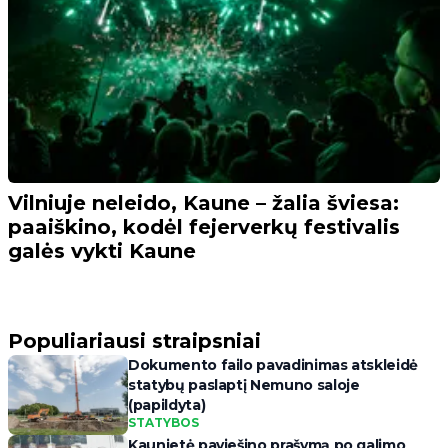
Vilniuje neleido, Kaune – žalia šviesa:
paaiškino, kodėl fejerverkų festivalis
galės vykti Kaune
Populiariausi straipsniai
Dokumento failo pavadinimas atskleidė
statybų paslaptį Nemuno saloje
(papildyta)
STATYBOS
Kaunietė paviešino prašymą po galimo