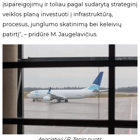
įsipareigojimų ir toliau pagal sudarytą strateginį
veiklos planą investuoti į infrastruktūrą,
procesus, junglumo skatinimą bei keleivių
patirtį“, – pridūrė M. Jaugelavičius.
Asociatyvi / R. Tenio nuotr.