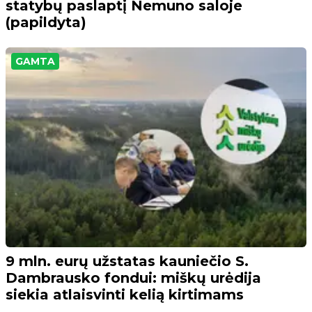
statybų paslaptį Nemuno saloje
(papildyta)
GAMTA
9 mln. eurų užstatas kauniečio S.
Dambrausko fondui: miškų urėdija
siekia atlaisvinti kelią kirtimams