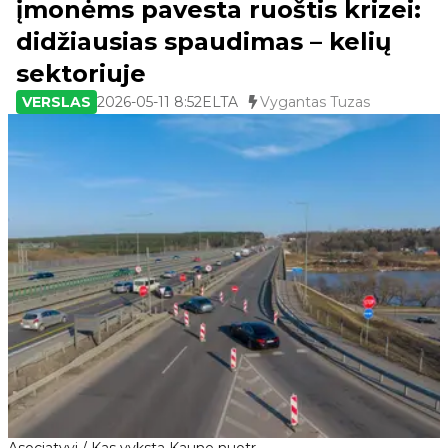
įmonėms pavesta ruoštis krizei:
didžiausias spaudimas – kelių
sektoriuje
VERSLAS
2026-05-11 8:52
ELTA
Vygantas Tuzas