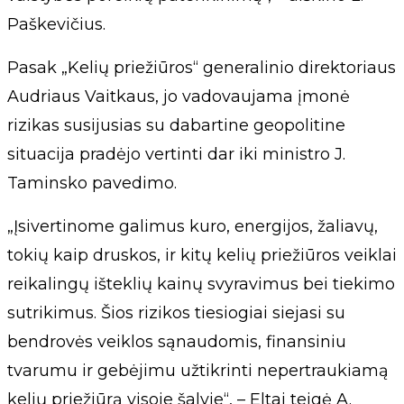
Paškevičius.
Pasak „Kelių priežiūros“ generalinio direktoriaus
Audriaus Vaitkaus, jo vadovaujama įmonė
rizikas susijusias su dabartine geopolitine
situacija pradėjo vertinti dar iki ministro J.
Taminsko pavedimo.
„Įsivertinome galimus kuro, energijos, žaliavų,
tokių kaip druskos, ir kitų kelių priežiūros veiklai
reikalingų išteklių kainų svyravimus bei tiekimo
sutrikimus. Šios rizikos tiesiogiai siejasi su
bendrovės veiklos sąnaudomis, finansiniu
tvarumu ir gebėjimu užtikrinti nepertraukiamą
kelių priežiūrą visoje šalyje“, – Eltai teigė A.