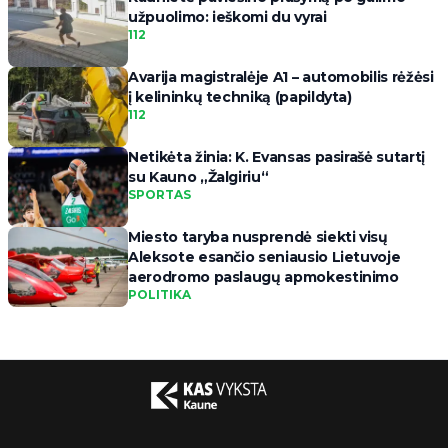
užpuolimo: ieškomi du vyrai
112
Avarija magistralėje A1 – automobilis rėžėsi
į kelininkų techniką (papildyta)
112
Netikėta žinia: K. Evansas pasirašė sutartį
su Kauno „Žalgiriu“
SPORTAS
Miesto taryba nusprendė siekti visų
Aleksote esančio seniausio Lietuvoje
aerodromo paslaugų apmokestinimo
POLITIKA