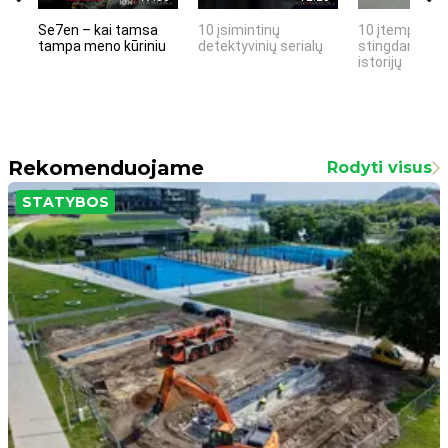
Se7en – kai tamsa
10 įsimintinų
10 įtemptų, k
tampa meno kūriniu
detektyvinių serialų
stingdančių k
istorijų
Rekomenduojame
Rodyti visus
STATYBOS