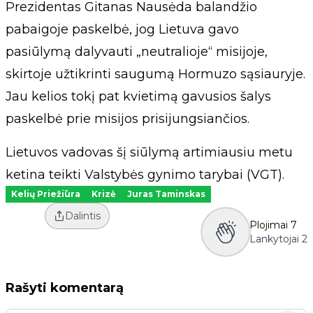
Prezidentas Gitanas Nausėda balandžio
pabaigoje paskelbė, jog Lietuva gavo
pasiūlymą dalyvauti „neutralioje“ misijoje,
skirtoje užtikrinti saugumą Hormuzo sąsiauryje.
Jau kelios tokį pat kvietimą gavusios šalys
paskelbė prie misijos prisijungsiančios.
Lietuvos vadovas šį siūlymą artimiausiu metu
ketina teikti Valstybės gynimo tarybai (VGT).
Kelių Priežiūra
Krizė
Juras Taminskas
Dalintis
Plojimai
7
Lankytojai
2
Rašyti komentarą