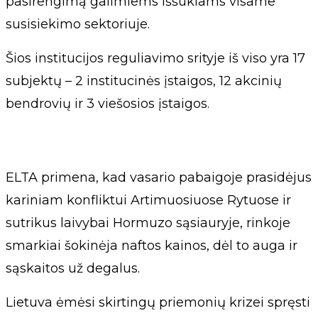
pasirengimą galimiems iššūkiams visame
susisiekimo sektoriuje.
Šios institucijos reguliavimo srityje iš viso yra 17
subjektų – 2 institucinės įstaigos, 12 akcinių
bendrovių ir 3 viešosios įstaigos.
ELTA primena, kad vasario pabaigoje prasidėjus
kariniam konfliktui Artimuosiuose Rytuose ir
sutrikus laivybai Hormuzo sąsiauryje, rinkoje
smarkiai šokinėja naftos kainos, dėl to auga ir
sąskaitos už degalus.
Lietuva ėmėsi skirtingų priemonių krizei spręsti