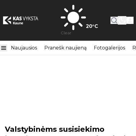
20
°C
Clear
Naujausios
Pranešk naujieną
Fotogalerijos
R
Valstybinėms susisiekimo