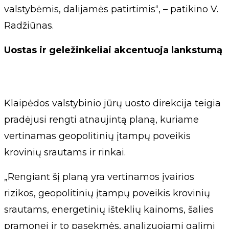
valstybėmis, dalijamės patirtimis“, – patikino V.
Radžiūnas.
Uostas ir geležinkeliai akcentuoja lankstumą
Klaipėdos valstybinio jūrų uosto direkcija teigia
pradėjusi rengti atnaujintą planą, kuriame
vertinamas geopolitinių įtampų poveikis
krovinių srautams ir rinkai.
„Rengiant šį planą yra vertinamos įvairios
rizikos, geopolitinių įtampų poveikis krovinių
srautams, energetinių išteklių kainoms, šalies
pramonei ir to pasekmės, analizuojami galimi