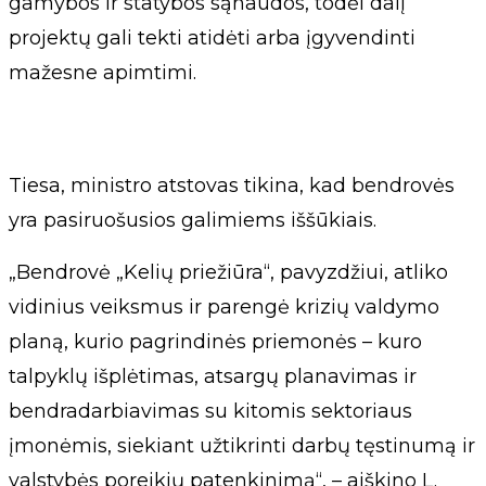
gamybos ir statybos sąnaudos, todėl dalį
projektų gali tekti atidėti arba įgyvendinti
mažesne apimtimi.
Tiesa, ministro atstovas tikina, kad bendrovės
yra pasiruošusios galimiems iššūkiais.
„Bendrovė „Kelių priežiūra“, pavyzdžiui, atliko
vidinius veiksmus ir parengė krizių valdymo
planą, kurio pagrindinės priemonės – kuro
talpyklų išplėtimas, atsargų planavimas ir
bendradarbiavimas su kitomis sektoriaus
įmonėmis, siekiant užtikrinti darbų tęstinumą ir
valstybės poreikių patenkinimą“, – aiškino L.