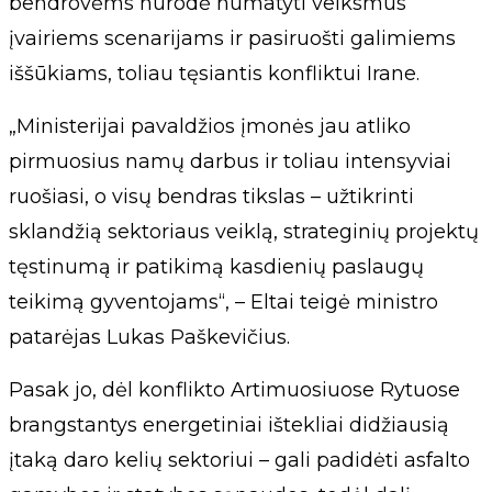
bendrovėms nurodė numatyti veiksmus
įvairiems scenarijams ir pasiruošti galimiems
iššūkiams, toliau tęsiantis konfliktui Irane.
„Ministerijai pavaldžios įmonės jau atliko
pirmuosius namų darbus ir toliau intensyviai
ruošiasi, o visų bendras tikslas – užtikrinti
sklandžią sektoriaus veiklą, strateginių projektų
tęstinumą ir patikimą kasdienių paslaugų
teikimą gyventojams“, – Eltai teigė ministro
patarėjas Lukas Paškevičius.
Pasak jo, dėl konflikto Artimuosiuose Rytuose
brangstantys energetiniai ištekliai didžiausią
įtaką daro kelių sektoriui – gali padidėti asfalto