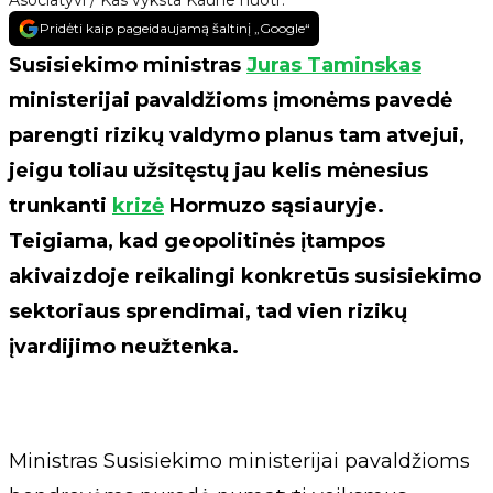
Asociatyvi / Kas vyksta Kaune nuotr.
Pridėti kaip pageidaujamą šaltinį „Google“
Susisiekimo ministras
Juras Taminskas
ministerijai pavaldžioms įmonėms pavedė
parengti rizikų valdymo planus tam atvejui,
jeigu toliau užsitęstų jau kelis mėnesius
trunkanti
krizė
Hormuzo sąsiauryje.
Teigiama, kad geopolitinės įtampos
akivaizdoje reikalingi konkretūs susisiekimo
sektoriaus sprendimai, tad vien rizikų
įvardijimo neužtenka.
Ministras Susisiekimo ministerijai pavaldžioms