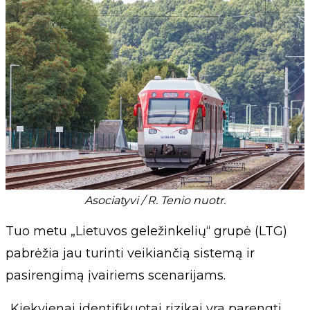
Asociatyvi / R. Tenio nuotr.
Tuo metu „Lietuvos geležinkelių“ grupė (LTG)
pabrėžia jau turinti veikiančią sistemą ir
pasirengimą įvairiems scenarijams.
„Kiekvienai identifikuotai rizikai yra parengti