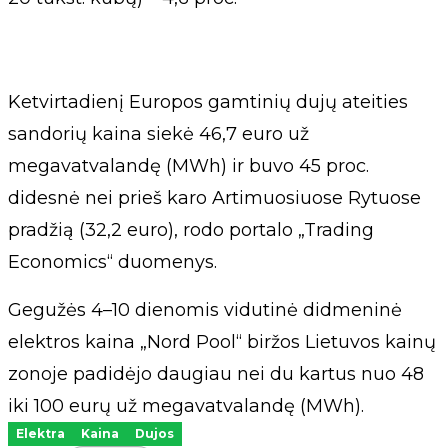
Ketvirtadienį Europos gamtinių dujų ateities
sandorių kaina siekė 46,7 euro už
megavatvalandę (MWh) ir buvo 45 proc.
didesnė nei prieš karo Artimuosiuose Rytuose
pradžią (32,2 euro), rodo portalo „Trading
Economics“ duomenys.
Gegužės 4–10 dienomis vidutinė didmeninė
elektros kaina „Nord Pool“ biržos Lietuvos kainų
zonoje padidėjo daugiau nei du kartus nuo 48
iki 100 eurų už megavatvalandę (MWh).
Elektra
Kaina
Dujos