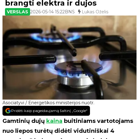
brangti elektra ir dujos
VERSLAS
2026-05-14 15:22
BNS
Lukas Oželis
Asociatyvi / Energetikos ministerijos nuotr.
Pridėti kaip pageidaujamą šaltinį „Google“
Gamtinių dujų
kaina
buitiniams vartotojams
nuo liepos turėtų didėti vidutiniškai 4