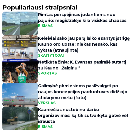
Populiariausi straipsniai
Rimtas perspėjimas judantiems nuo
pajūrio: magistralėje kilo visiškas chaosas
EISMAS
Keleiviai sako jau parą laiko esantys įstrigę
Kauno oro uoste: niekas nesako, kas
vyksta (atnaujinta)
SKAITYTOJAI
Netikėta žinia: K. Evansas pasirašė sutartį
su Kauno „Žalgiriu“
SPORTAS
Galimybė pirmiesiems pasižvalgyti po
naujos koncepcijos parduotuves didžiojo
atidarymo metu (foto)
VERSLAS
Kauniečius nustebino darbų
organizavimas: ką tik sutvarkyta gatvė vėl
išrausta
EISMAS