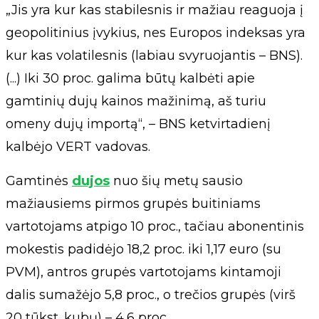
„Jis yra kur kas stabilesnis ir mažiau reaguoja į
geopolitinius įvykius, nes Europos indeksas yra
kur kas volatilesnis (labiau svyruojantis – BNS).
(...) Iki 30 proc. galima būtų kalbėti apie
gamtinių dujų kainos mažinimą, aš turiu
omeny dujų importą“, – BNS ketvirtadienį
kalbėjo VERT vadovas.
Gamtinės
dujos
nuo šių metų sausio
mažiausiems pirmos grupės buitiniams
vartotojams atpigo 10 proc., tačiau abonentinis
mokestis padidėjo 18,2 proc. iki 1,17 euro (su
PVM), antros grupės vartotojams kintamoji
dalis sumažėjo 5,8 proc., o trečios grupės (virš
20 tūkst. kubų) – 4,6 proc.