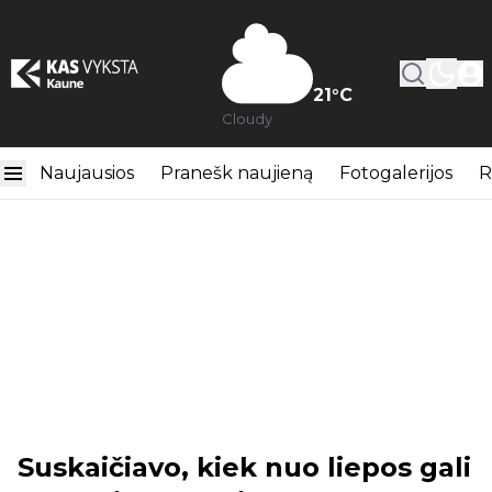
21
°C
Cloudy
Naujausios
Pranešk naujieną
Fotogalerijos
R
Suskaičiavo, kiek nuo liepos gali