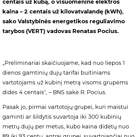
centais už kubą, o visuomeninė elektros
kaina – 2 centais už kilovatvalandę (kWh),
sako Valstybinės energetikos reguliavimo
tarybos (VERT) vadovas Renatas Pocius.
„Preliminariai skaičiuojame, kad nuo liepos 1
dienos gamtinių dujų tarifai buitiniams
vartotojams už kubinį metrą visoms grupėms
didės 4 centais“, – BNS sakė R. Pocius.
Pasak jo, pirmai vartotojų grupei, kuri maistui
gaminti ar šildytis suvartoja iki 300 kubinių
metrų dujų per metus, kubo kaina didėtų nuo
89 iki 93 centų, antrai grupei, suvartojančiai nuo