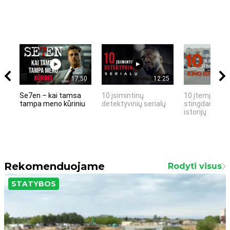
17:50
12:25
Se7en – kai tamsa
10 įsimintinų
10 įtemptų, k
tampa meno kūriniu
detektyvinių serialų
stingdančių k
istorijų
Rekomenduojame
Rodyti visus
STATYBOS