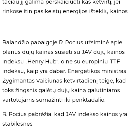
tačiau jį galima perskaičiuoti kas ketvirtį, jei
rinkose itin pasikeistų energijos išteklių kainos.
Balandžio pabaigoje R. Pocius užsiminė apie
planus dujų kainas susieti su JAV dujų kainos
indeksu „Henry Hub“, o ne su europiniu TTF
indeksu, kaip yra dabar. Energetikos ministras
Žygimantas Vaičiūnas ketvirtadienį teigė, kad
toks žingsnis galėtų dujų kainą galutiniams
vartotojams sumažinti iki penktadalio.
R. Pocius pabrėžia, kad JAV indekso kainos yra
stabilesnės.