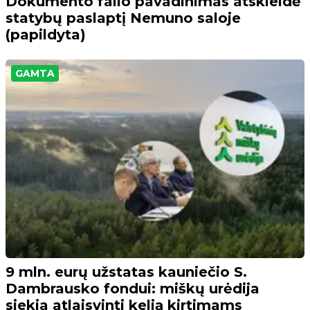
Dokumento failo pavadinimas atskleidė
statybų paslaptį Nemuno saloje
(papildyta)
GAMTA
9 mln. eurų užstatas kauniečio S.
Dambrausko fondui: miškų urėdija
siekia atlaisvinti kelią kirtimams