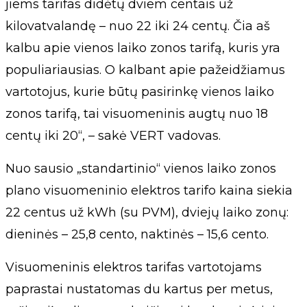
jiems tarifas didėtų dviem centais už
kilovatvalandę – nuo 22 iki 24 centų. Čia aš
kalbu apie vienos laiko zonos tarifą, kuris yra
populiariausias. O kalbant apie pažeidžiamus
vartotojus, kurie būtų pasirinkę vienos laiko
zonos tarifą, tai visuomeninis augtų nuo 18
centų iki 20“, – sakė VERT vadovas.
Nuo sausio „standartinio“ vienos laiko zonos
plano visuomeninio elektros tarifo kaina siekia
22 centus už kWh (su PVM), dviejų laiko zonų:
dieninės – 25,8 cento, naktinės – 15,6 cento.
Visuomeninis elektros tarifas vartotojams
paprastai nustatomas du kartus per metus,