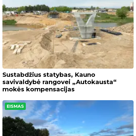
Sustabdžius statybas, Kauno
savivaldybė rangovei „Autokausta“
mokės kompensacijas
EISMAS