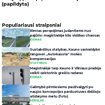
(papildyta)
Populiariausi straipsniai
Rimtas perspėjimas judantiems nuo
pajūrio: magistralėje kilo visiškas chaosas
EISMAS
Sustabdžius statybas, Kauno savivaldybė
rangovei „Autokausta“ mokės
kompensacijas
STATYBOS
Magistralėje tarp Kauno ir Vilniaus pradėjo
veikti sektorinis greičio radaras
EISMAS
Galimybė pirmiesiems pasižvalgyti po
naujos koncepcijos parduotuves didžiojo
atidarymo metu (foto)
VERSLAS