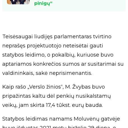
pinigų“
Teisėsaugai liudijęs parlamentaras tvirtino
neprašęs projektuotojo neteisėtai gauti
statybos leidimo, o pokalbių, kuriuose buvo
aptariamos konkrečios sumos ar susitarimai su
valdininkais, sakė neprisimenantis.
Kaip rašo „Verslo žinios“, M. Žvybas buvo
pripažintas kaltu dėl penkių nusikalstamų
veikų, jam skirta 17,4 tūkst. eurų bauda.
Statybos leidimas namams Moluvėnų gatvėje