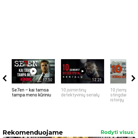
17:50
12:25
Se7en – kai tamsa
10 įsimintinų
10 įtemptų, k
tampa meno kūriniu
detektyvinių serialų
stingdančių k
istorijų
Rekomenduojame
Rodyti visus