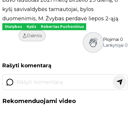
buvo išduotas 2021 metų birželio 29 dieną, o
kyšį savivaldybės tarnautojai, bylos
duomenimis, M. Žvybas perdavė liepos 2-ąją.
Statybos
Kyšis
Robertas Puchovičius
Dalintis
Plojimai
0
Lankytojai
0
Rašyti komentarą
Rekomenduojami video