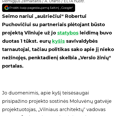
Remigijus Žemaitaitis / A. Ufarto / ELTA nuotr.
Pridėti kaip pageidaujamą šaltinį „Google“
Seimo nariui „aušriečiui“ Robertui
Puchovičiui su partneriais plėtojant būsto
projektą Vilniuje už jo
statybos
leidimą buvo
duotas 1 tūkst. eurų
kyšis
savivaldybės
tarnautojai, tačiau politikas sako apie jį nieko
nežinojęs, penktadienį skelbia „Verslo žinių“
portalas.
Jo duomenimis, apie kyšį teisėsaugai
prisipažino projekto sostinės Moluvėnų gatvėje
projektuotojas, „Vilniaus architektų“ vadovas