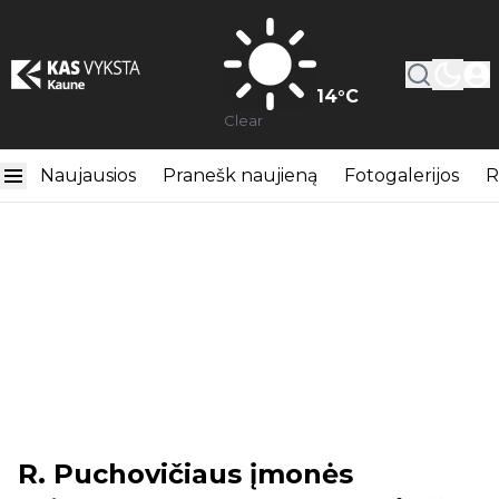
14
°C
Clear
Naujausios
Pranešk naujieną
Fotogalerijos
R
R. Puchovičiaus įmonės