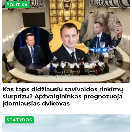
POLITIKA
Kas taps didžiausiu savivaldos rinkimų
siurprizu? Apžvalgininkas prognozuoja
įdomiausias dvikovas
STATYBOS