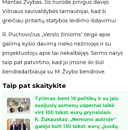
Mantas Žvybas. Jis nurodė pinigus davęs
Vilniaus savivaldybės tarnautojai, kad ši
greičiau pritartų statybos leidimo išdavimui.
R. Puchovičius „Verslo žinioms“ teigė apie
galimą kyšio davimą nieko nežinojęs ir su
projektuotoju apie tai nekalbėjęs. Seimo narys
taip pat patvirtino, kad jo įmonė iki šiol
bendradarbiauja su M. Žvybo bendrove.
Taip pat skaitykite
Tyrimas: bent 10 politikų ir su jais
susijusių asmenų užpernai laikė
virš 100 tūkst. eurų grynaisiais
K. Žukauskas: „Nemuno aušroje“
galėjo būti 130 tūkst. eurų „juodų