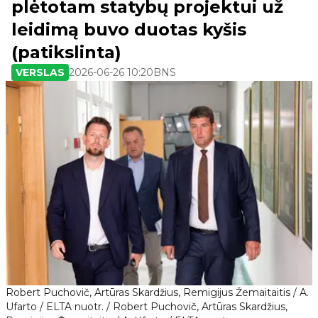
plėtotam statybų projektui už
leidimą buvo duotas kyšis
(patikslinta)
VERSLAS
2026-06-26 10:20
BNS
Robert Puchovič, Artūras Skardžius, Remigijus Žemaitaitis / A.
Ufarto / ELTA nuotr. / Robert Puchovič, Artūras Skardžius,