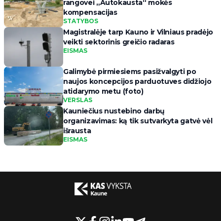
rangovei „Autokausta“ mokės
kompensacijas
STATYBOS
Magistralėje tarp Kauno ir Vilniaus pradėjo
veikti sektorinis greičio radaras
EISMAS
Galimybė pirmiesiems pasižvalgyti po
naujos koncepcijos parduotuves didžiojo
atidarymo metu (foto)
VERSLAS
Kauniečius nustebino darbų
organizavimas: ką tik sutvarkyta gatvė vėl
išrausta
EISMAS