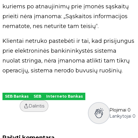
kuriems po atnaujinimų prie įmonės sąskaitų
prieiti nėra įmanoma: „Sąskaitos informacijos
nematote, nes neturite tam teisių“.
Klientai netruko pastebėti ir tai, kad prisijungus
prie elektroninės bankininkystės sistema
nuolat stringa, nėra įmanoma atlikti tam tikrų
operacijų, sistema nerodo buvusių ruošinių.
SEB Bankas
SEB
Interneto Bankas
Dalintis
Plojimai
0
Lankytojai
0
Rašyti komentarą