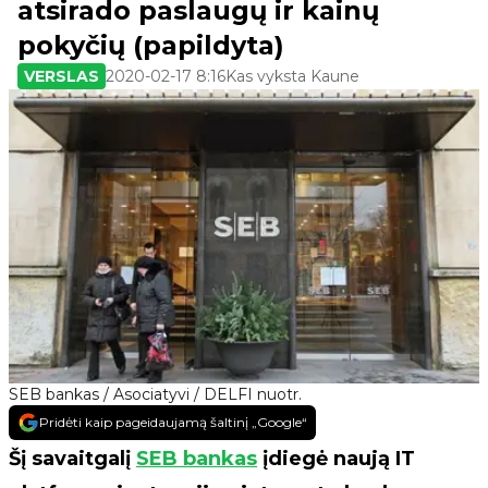
atsirado paslaugų ir kainų
pokyčių (papildyta)
VERSLAS
2020-02-17 8:16
Kas vyksta Kaune
SEB bankas / Asociatyvi / DELFI nuotr.
Pridėti kaip pageidaujamą šaltinį „Google“
Šį savaitgalį
SEB bankas
įdiegė naują IT