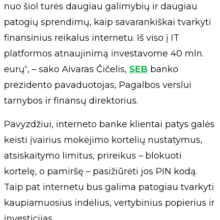
nuo šiol turės daugiau galimybių ir daugiau
patogių sprendimų, kaip savarankiškai tvarkyti
finansinius reikalus internetu. Iš viso į IT
platformos atnaujinimą investavome 40 mln.
eurų“, – sako Aivaras Čičelis,
SEB
banko
prezidento pavaduotojas, Pagalbos verslui
tarnybos ir finansų direktorius.
Pavyzdžiui, interneto banke klientai patys galės
keisti įvairius mokėjimo kortelių nustatymus,
atsiskaitymo limitus, prireikus – blokuoti
kortelę, o pamiršę – pasižiūrėti jos PIN kodą.
Taip pat internetu bus galima patogiau tvarkyti
kaupiamuosius indėlius, vertybinius popierius ir
investicijas.