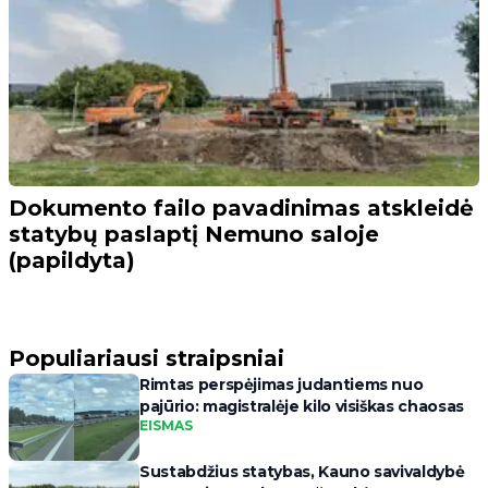
Dokumento failo pavadinimas atskleidė
statybų paslaptį Nemuno saloje
(papildyta)
Populiariausi straipsniai
Rimtas perspėjimas judantiems nuo
pajūrio: magistralėje kilo visiškas chaosas
EISMAS
Sustabdžius statybas, Kauno savivaldybė