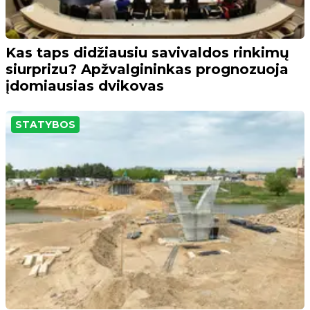
Kas taps didžiausiu savivaldos rinkimų
siurprizu? Apžvalgininkas prognozuoja
įdomiausias dvikovas
STATYBOS