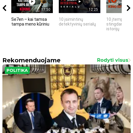
17:50
12:25
Se7en – kai tamsa
10 įsimintinų
10 įtemptų, k
tampa meno kūriniu
detektyvinių serialų
stingdančių k
istorijų
Rekomenduojame
Rodyti visus
POLITIKA