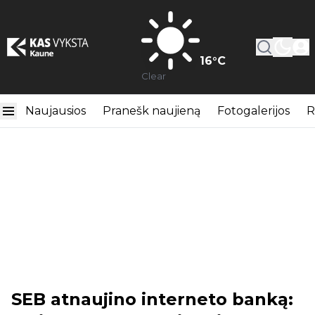
16
°C
Clear
Naujausios
Pranešk naujieną
Fotogalerijos
R
SEB atnaujino interneto banką: