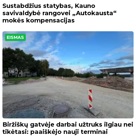
Sustabdžius statybas, Kauno
savivaldybė rangovei „Autokausta“
mokės kompensacijas
EISMAS
Biržiškų gatvėje darbai užtruks ilgiau nei
tikėtasi: paaiškėjo nauji terminai