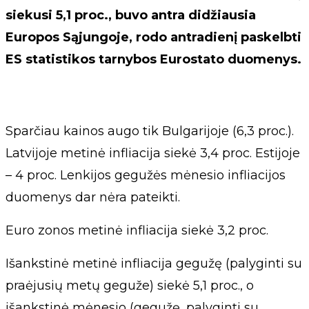
siekusi 5,1 proc., buvo antra didžiausia
Europos Sąjungoje, rodo antradienį paskelbti
ES statistikos tarnybos Eurostato duomenys.
Sparčiau kainos augo tik Bulgarijoje (6,3 proc.).
Latvijoje metinė infliacija siekė 3,4 proc. Estijoje
– 4 proc. Lenkijos gegužės mėnesio infliacijos
duomenys dar nėra pateikti.
Euro zonos metinė infliacija siekė 3,2 proc.
Išankstinė metinė infliacija gegužę (palyginti su
praėjusių metų geguže) siekė 5,1 proc., o
išankstinė mėnesio (gegužę, palyginti su