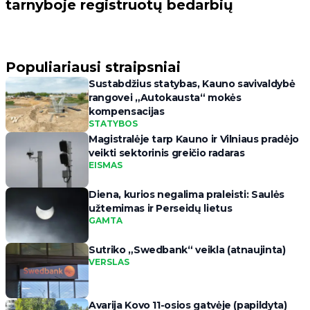
tarnyboje registruotų bedarbių
Populiariausi straipsniai
Sustabdžius statybas, Kauno savivaldybė
rangovei „Autokausta“ mokės
kompensacijas
STATYBOS
Magistralėje tarp Kauno ir Vilniaus pradėjo
veikti sektorinis greičio radaras
EISMAS
Diena, kurios negalima praleisti: Saulės
užtemimas ir Perseidų lietus
GAMTA
Sutriko „Swedbank“ veikla (atnaujinta)
VERSLAS
Avarija Kovo 11-osios gatvėje (papildyta)