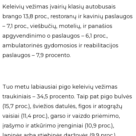
Keleivių vežimas įvairių klasių autobusais
brango 13,8 proc., restoranų ir kavinių paslaugos
– 7,1 proc., viešbučių, motelių, ir panašios
apgyvendinimo o paslaugos – 6,1 proc.,
ambulatorinės gydomosios ir reabilitacijos
paslaugos – 7,9 procento.
Tuo metu labiausiai pigo keleivių vežimas
traukiniais – 34,5 procento. Taip pat pigo bulvės
(15,7 proc.), šviežios datulės, figos ir atogrąžų
vaisiai (11,4 proc.), garso ir vaizdo priėmimo,
įrašymo ir atkūrimo įrenginiai (10,9 proc.),
lapinės arba stiebinės daržovės (9,9 proc.),