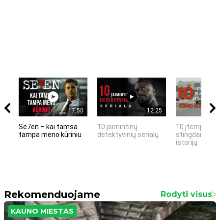
17:50
12:25
Se7en – kai tamsa
10 įsimintinų
10 įtemptų, k
tampa meno kūriniu
detektyvinių serialų
stingdančių k
istorijų
Rekomenduojame
Rodyti visus
KAUNO MIESTAS