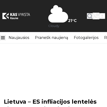
21
°C
Cloudy
Naujausios
Pranešk naujieną
Fotogalerijos
R
Lietuva – ES infliacijos lentelės