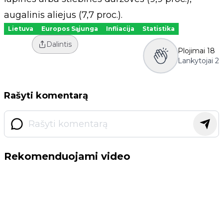
augalinis aliejus (7,7 proc.).
Lietuva
Europos Sąjunga
Infliacija
Statistika
Dalintis
Plojimai
18
Lankytojai
2
Rašyti komentarą
Rekomenduojami video