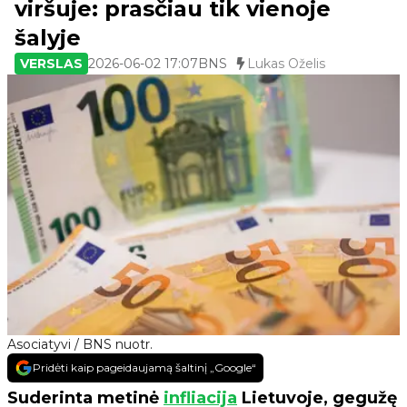
viršuje: prasčiau tik vienoje
šalyje
VERSLAS
2026-06-02 17:07
BNS
Lukas Oželis
Asociatyvi / BNS nuotr.
Pridėti kaip pageidaujamą šaltinį „Google“
Suderinta metinė
infliacija
Lietuvoje, gegužę