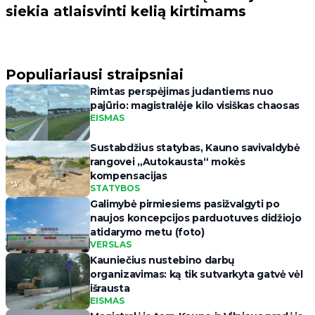
siekia atlaisvinti kelią kirtimams
Populiariausi straipsniai
Rimtas perspėjimas judantiems nuo
pajūrio: magistralėje kilo visiškas chaosas
EISMAS
Sustabdžius statybas, Kauno savivaldybė
rangovei „Autokausta“ mokės
kompensacijas
STATYBOS
Galimybė pirmiesiems pasižvalgyti po
naujos koncepcijos parduotuves didžiojo
atidarymo metu (foto)
VERSLAS
Kauniečius nustebino darbų
organizavimas: ką tik sutvarkyta gatvė vėl
išrausta
EISMAS