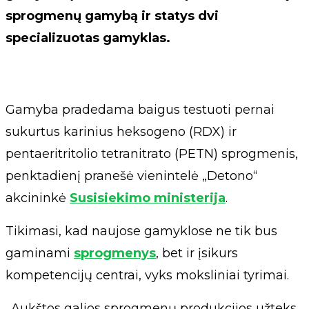
sprogmenų gamybą ir statys dvi
specializuotas gamyklas.
Gamyba pradedama baigus testuoti pernai
sukurtus karinius heksogeno (RDX) ir
pentaeritritolio tetranitrato (PETN) sprogmenis,
penktadienį pranešė vienintelė „Detono“
akcininkė
Susisiekimo ministerija
.
Tikimasi, kad naujose gamyklose ne tik bus
gaminami
sprogmenys
, bet ir įsikurs
kompetencijų centrai, vyks moksliniai tyrimai.
„Aukštos galios sprogmenų produkcijos užteks