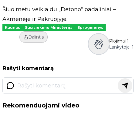
Šiuo metu veikia du „Detono“ padaliniai –
Akmenėje ir Pakruojyje.
Kaunas
Susisiekimo Ministerija
Sprogmenys
Dalintis
Plojimai
1
Lankytojai
1
Rašyti komentarą
Rekomenduojami video