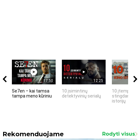
17:50
12:25
Se7en – kai tamsa
10 įsimintinų
10 įtemptų, k
tampa meno kūriniu
detektyvinių serialų
stingdančių k
istorijų
Rekomenduojame
Rodyti visus