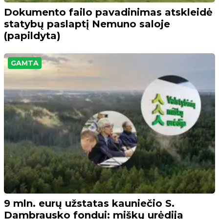
Dokumento failo pavadinimas atskleidė
statybų paslaptį Nemuno saloje
(papildyta)
GAMTA
9 mln. eurų užstatas kauniečio S.
Dambrausko fondui: miškų urėdija