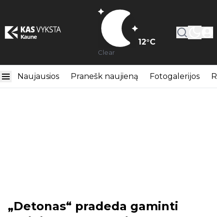
12
°C
Clear
Naujausios
Pranešk naujieną
Fotogalerijos
R
„Detonas“ pradeda gaminti