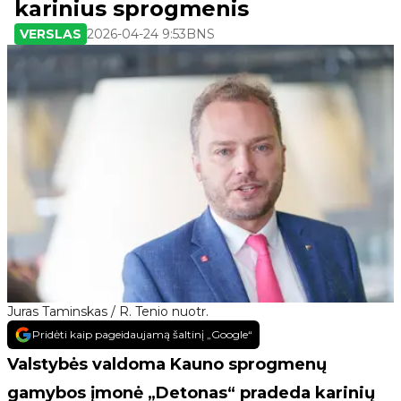
karinius sprogmenis
VERSLAS
2026-04-24 9:53
BNS
Juras Taminskas / R. Tenio nuotr.
Pridėti kaip pageidaujamą šaltinį „Google“
Valstybės valdoma Kauno sprogmenų
gamybos įmonė „Detonas“ pradeda karinių