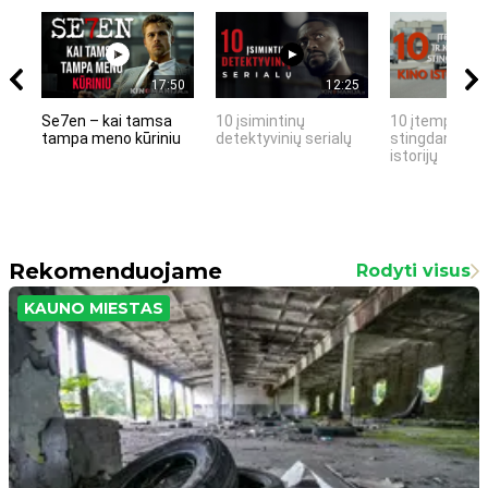
17:50
12:25
Se7en – kai tamsa
10 įsimintinų
10 įtemptų, k
tampa meno kūriniu
detektyvinių serialų
stingdančių k
istorijų
Rekomenduojame
Rodyti visus
KAUNO MIESTAS