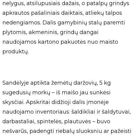
nelygus, atsilupusiais dažais, o patalpų grindys
apkrautos pašaliniais daiktais, atliekų talpos
nedengiamos. Dalis gamybinių stalų paremti
plytomis, akmeninis, grindų dangai
naudojamos kartono pakuotės nuo maisto
produktų.
Sandėlyje aptikta žemėtų daržovių, 5 kg
sugedusių morkų – iš maišo jau sunkėsi
skysčiai. Apskritai didžioji dalis įmonėje
naudojamo inventoriaus: šaldikliai ir šaldytuvai,
darbastaliai, spintelės, plautuvės – buvo
nešvarūs, padengti riebalų sluoksniu ar pažeisti