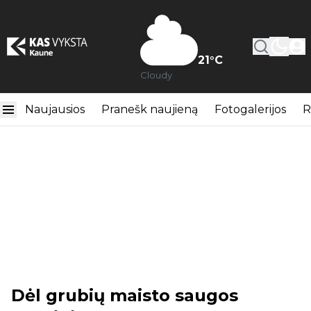
21
°C
Cloudy
Naujausios
Pranešk naujieną
Fotogalerijos
R
Dėl grubių maisto saugos