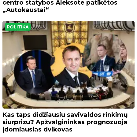
centro statybos Aleksote patikėtos
„Autokaustai“
POLITIKA
Kas taps didžiausiu savivaldos rinkimų
siurprizu? Apžvalgininkas prognozuoja
įdomiausias dvikovas