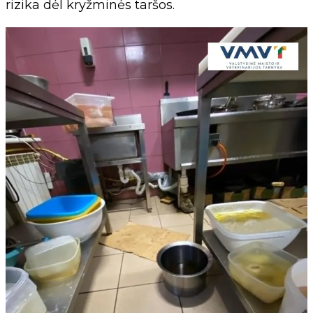
rizika dėl kryžminės taršos.