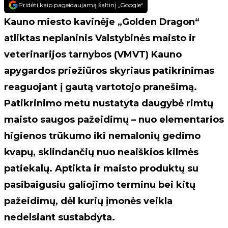
Pridėti kaip pageidaujamą šaltinį „Google“
Kauno miesto kavinėje „Golden Dragon“
atliktas neplaninis Valstybinės maisto ir
veterinarijos tarnybos (VMVT) Kauno
apygardos priežiūros skyriaus patikrinimas
reaguojant į gautą vartotojo pranešimą.
Patikrinimo metu nustatyta daugybė rimtų
maisto saugos pažeidimų – nuo elementarios
higienos trūkumo iki nemalonių gedimo
kvapų, sklindančių nuo neaiškios kilmės
patiekalų. Aptikta ir maisto produktų su
pasibaigusiu galiojimo terminu bei kitų
pažeidimų, dėl kurių įmonės veikla
nedelsiant sustabdyta.