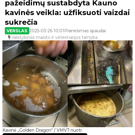
pažeidimų sustabdyta Kauno
kavinės veikla: užfiksuoti vaizdai
sukrečia
VERSLAS
2025-03-26 10:01
Pranešimas spaudai
Valstybinės maisto ir veterinarijos tarnyba
Kavinė „Golden Dragon“ / VMVT nuotr.