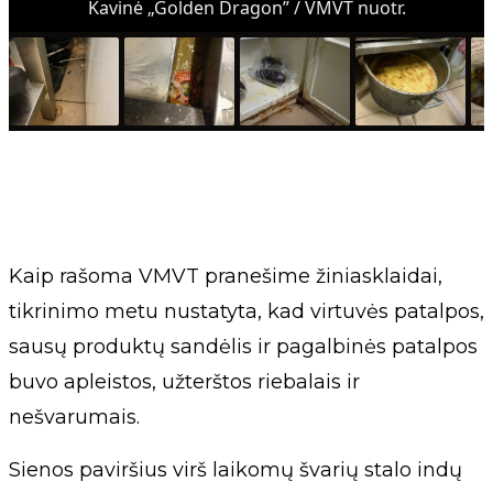
Kavinė „Golden Dragon” / VMVT nuotr.
Kaip rašoma VMVT pranešime žiniasklaidai,
tikrinimo metu nustatyta, kad virtuvės patalpos,
sausų produktų sandėlis ir pagalbinės patalpos
buvo apleistos, užterštos riebalais ir
nešvarumais.
Sienos paviršius virš laikomų švarių stalo indų