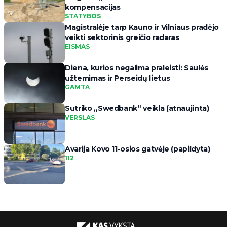
kompensacijas
STATYBOS
Magistralėje tarp Kauno ir Vilniaus pradėjo
veikti sektorinis greičio radaras
EISMAS
Diena, kurios negalima praleisti: Saulės
užtemimas ir Perseidų lietus
GAMTA
Sutriko „Swedbank“ veikla (atnaujinta)
VERSLAS
Avarija Kovo 11-osios gatvėje (papildyta)
112