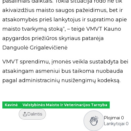
pašaliniais daiktais. Tokia situacija rodo ne tik
akivaizdžius maisto saugos pažeidimus, bet ir
atsakomybės prieš lankytojus ir supratimo apie
maisto tvarkymą stoką“, – teigė VMVT Kauno
apygardos priežiūros skyriaus patarėja
Danguolė Grigalevičienė
VMVT sprendimu, įmonės veikla sustabdyta bei
atsakingam asmeniui bus taikoma nuobauda
pagal administracinių nusižengimų kodeksą.
Kavinė
Valstybinės Maisto Ir Veterinarijos Tarnyba
Dalintis
Plojimai
0
Lankytojai
0