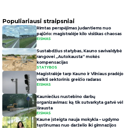
Populiariausi straipsniai
Rimtas perspėjimas judantiems nuo
pajūrio: magistralėje kilo visiškas chaosas
EISMAS
Sustabdžius statybas, Kauno savivaldybė
rangovei „Autokausta“ mokės
kompensacijas
STATYBOS
Magistralėje tarp Kauno ir Vilniaus pradėjo
veikti sektorinis greičio radaras
EISMAS
Kauniečius nustebino darbų
organizavimas: ką tik sutvarkyta gatvė vėl
išrausta
EISMAS
Kaune įsteigta nauja mokykla – ugdymo
tęstinumas nuo darželio iki gimnazijos