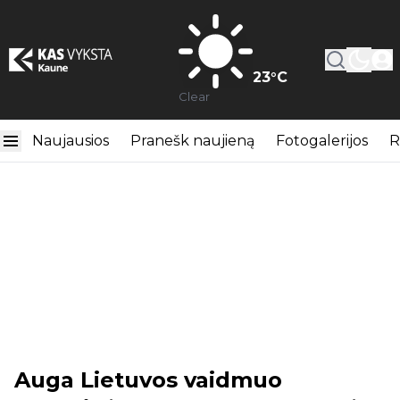
23
°C
Clear
Naujausios
Pranešk naujieną
Fotogalerijos
R
Auga Lietuvos vaidmuo