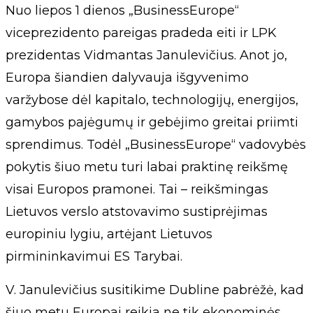
Nuo liepos 1 dienos „BusinessEurope“
viceprezidento pareigas pradeda eiti ir LPK
prezidentas Vidmantas Janulevičius. Anot jo,
Europa šiandien dalyvauja išgyvenimo
varžybose dėl kapitalo, technologijų, energijos,
gamybos pajėgumų ir gebėjimo greitai priimti
sprendimus. Todėl „BusinessEurope“ vadovybės
pokytis šiuo metu turi labai praktinę reikšmę
visai Europos pramonei. Tai – reikšmingas
Lietuvos verslo atstovavimo sustiprėjimas
europiniu lygiu, artėjant Lietuvos
pirmininkavimui ES Tarybai.
V. Janulevičius susitikime Dubline pabrėžė, kad
šiuo metu Europai reikia ne tik ekonominės,