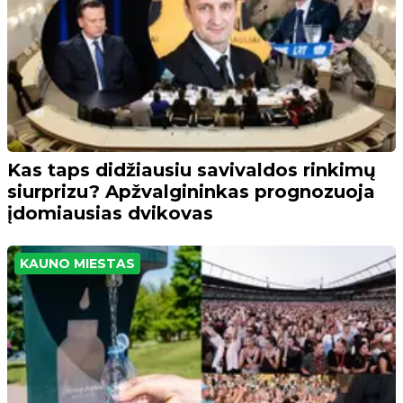
Kas taps didžiausiu savivaldos rinkimų
siurprizu? Apžvalgininkas prognozuoja
įdomiausias dvikovas
KAUNO MIESTAS