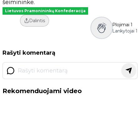
šeimininke.
Lietuvos Pramonininkų Konfederacija
Dalintis
Plojimai
1
Lankytojai
1
Rašyti komentarą
Rekomenduojami video