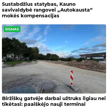
Sustabdžius statybas, Kauno
savivaldybė rangovei „Autokausta“
mokės kompensacijas
EISMAS
Biržiškų gatvėje darbai užtruks ilgiau nei
tikėtasi: paaiškėjo nauji terminai