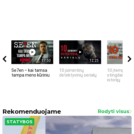
17:50
12:25
Se7en – kai tamsa
10 įsimintinų
10 įtemptų, k
tampa meno kūriniu
detektyvinių serialų
stingdančių k
istorijų
Rekomenduojame
Rodyti visus
STATYBOS