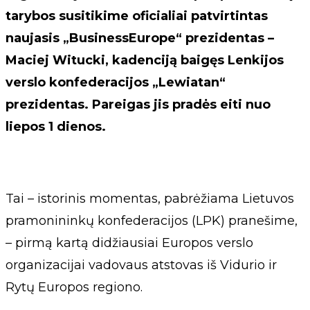
tarybos susitikime oficialiai patvirtintas
naujasis „BusinessEurope“ prezidentas –
Maciej Witucki, kadenciją baigęs Lenkijos
verslo konfederacijos „Lewiatan“
prezidentas. Pareigas jis pradės eiti nuo
liepos 1 dienos.
Tai – istorinis momentas, pabrėžiama Lietuvos
pramonininkų konfederacijos (LPK) pranešime,
– pirmą kartą didžiausiai Europos verslo
organizacijai vadovaus atstovas iš Vidurio ir
Rytų Europos regiono.