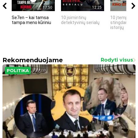
17:50
12:25
Se7en – kai tamsa
10 įsimintinų
10 įtemptų, k
tampa meno kūriniu
detektyvinių serialų
stingdančių k
istorijų
Rekomenduojame
Rodyti visus
POLITIKA