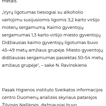
metais.
„Vyrų ligotumas tiesiogiai su alkoholio
vartojimu susijusiomis ligomis 3,2 karto viršijo
moterų sergamumą. Kaimo gyventojų
sergamumas 1,3 karto viršijo miesto gyventojų.
Didžiausias kaimo gyventojų ligotumas buvo
45–49 metų amžiaus grupėje. Miesto gyventojų
didžiausias sergamumas pasiektas 50–54 metų
amžiaus grupėje“, – sakė N. Ravinskienė.
Pasak Higienos instituto Sveikatos informacijos
centro Duomenų analizės skyriaus patarėjos
Žilvinės Našlėnės, dažniausiai buvo