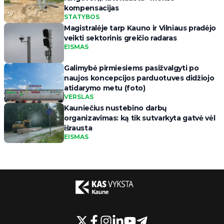
kompensacijas
STATYBOS
Magistralėje tarp Kauno ir Vilniaus pradėjo
veikti sektorinis greičio radaras
EISMAS
Galimybė pirmiesiems pasižvalgyti po
naujos koncepcijos parduotuves didžiojo
atidarymo metu (foto)
VERSLAS
Kauniečius nustebino darbų
organizavimas: ką tik sutvarkyta gatvė vėl
išrausta
EISMAS