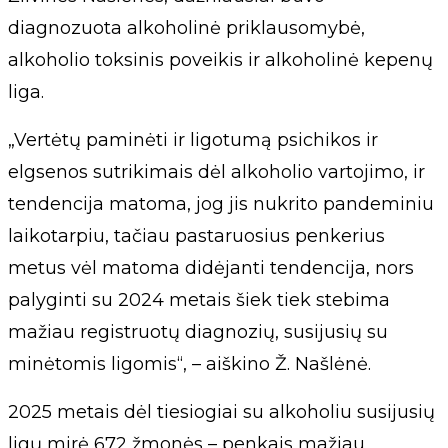
diagnozuota alkoholinė priklausomybė,
alkoholio toksinis poveikis ir alkoholinė kepenų
liga.
„Vertėtų paminėti ir ligotumą psichikos ir
elgsenos sutrikimais dėl alkoholio vartojimo, ir
tendencija matoma, jog jis nukrito pandeminiu
laikotarpiu, tačiau pastaruosius penkerius
metus vėl matoma didėjanti tendencija, nors
palyginti su 2024 metais šiek tiek stebima
mažiau registruotų diagnozių, susijusių su
minėtomis ligomis“, – aiškino Ž. Našlėnė.
2025 metais dėl tiesiogiai su alkoholiu susijusių
ligų mirė 672 žmonės – penkais mažiau,