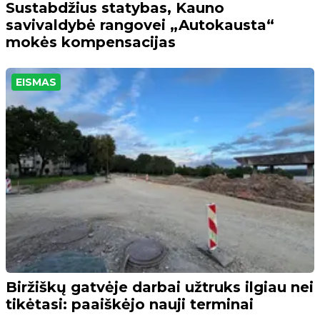
Sustabdžius statybas, Kauno
savivaldybė rangovei „Autokausta“
mokės kompensacijas
EISMAS
Biržiškų gatvėje darbai užtruks ilgiau nei
tikėtasi: paaiškėjo nauji terminai