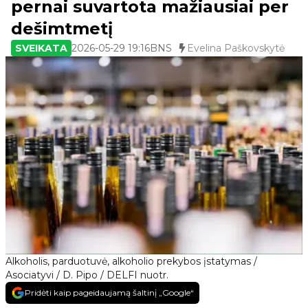
pernai suvartota mažiausiai per
dešimtmetį
SVEIKATA
2026-05-29 19:16
BNS
Evelina Paškovskytė
Alkoholis, parduotuvė, alkoholio prekybos įstatymas /
Asociatyvi / D. Pipo / DELFI nuotr.
Pridėti kaip pageidaujamą šaltinį „Google“