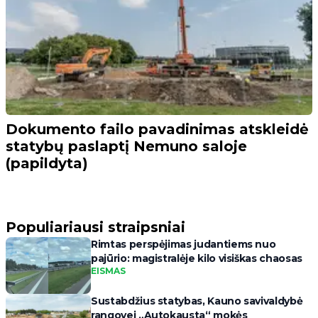
Dokumento failo pavadinimas atskleidė
statybų paslaptį Nemuno saloje
(papildyta)
Populiariausi straipsniai
Rimtas perspėjimas judantiems nuo
pajūrio: magistralėje kilo visiškas chaosas
EISMAS
Sustabdžius statybas, Kauno savivaldybė
rangovei „Autokausta“ mokės