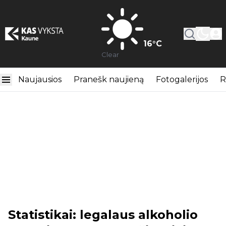
16
°C
Clear
Naujausios
Pranešk naujieną
Fotogalerijos
R
Statistikai: legalaus alkoholio