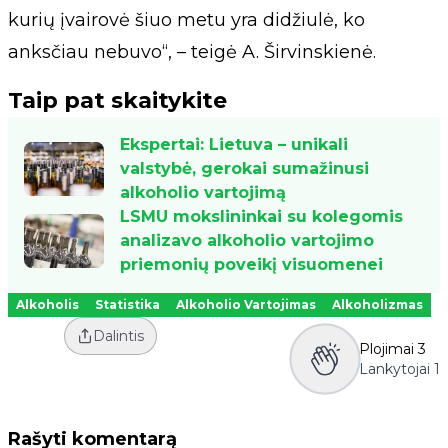
kurių įvairovė šiuo metu yra didžiulė, ko
anksčiau nebuvo“, – teigė A. Širvinskienė.
Taip pat skaitykite
Ekspertai: Lietuva – unikali
valstybė, gerokai sumažinusi
alkoholio vartojimą
LSMU mokslininkai su kolegomis
analizavo alkoholio vartojimo
priemonių poveikį visuomenei
Alkoholis
Statistika
Alkoholio Vartojimas
Alkoholizmas
Dalintis
Plojimai
3
Lankytojai
1
Rašyti komentarą