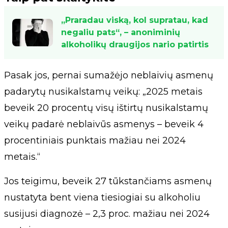
„Praradau viską, kol supratau, kad
negaliu pats“, – anoniminių
alkoholikų draugijos nario patirtis
Pasak jos, pernai sumažėjo neblaivių asmenų
padarytų nusikalstamų veikų: „2025 metais
beveik 20 procentų visų ištirtų nusikalstamų
veikų padarė neblaivūs asmenys – beveik 4
procentiniais punktais mažiau nei 2024
metais.“
Jos teigimu, beveik 27 tūkstančiams asmenų
nustatyta bent viena tiesiogiai su alkoholiu
susijusi diagnozė – 2,3 proc. mažiau nei 2024