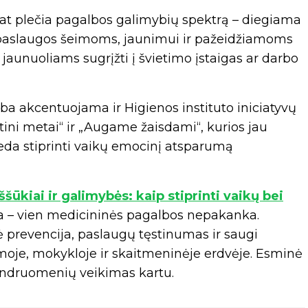
 pat plečia pagalbos galimybių spektrą – diegiama
 paslaugos šeimoms, jaunimui ir pažeidžiamoms
aunuoliams sugrįžti į švietimo įstaigas ar darbo
a akcentuojama ir Higienos instituto iniciatyvų
tini metai“ ir „Augame žaisdami“, kurios jau
eda stiprinti vaikų emocinį atsparumą
Iššūkiai ir galimybės: kaip stiprinti vaikų bei
ria – vien medicininės pagalbos nepakanka.
ė prevencija, paslaugų tęstinumas ir saugi
imoje, mokykloje ir skaitmeninėje erdvėje. Esminė
 bendruomenių veikimas kartu.