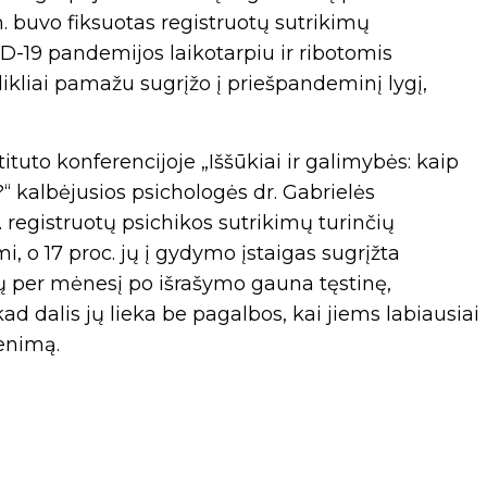
. buvo fiksuotas registruotų sutrikimų
D-19 pandemijos laikotarpiu ir ribotomis
ikliai pamažu sugrįžo į priešpandeminį lygį,
ituto konferencijoje „Iššūkiai ir galimybės: kaip
?“ kalbėjusios psichologės dr. Gabrielės
 registruotų psichikos sutrikimų turinčių
, o 17 proc. jų į gydymo įstaigas sugrįžta
lių per mėnesį po išrašymo gauna tęstinę,
d dalis jų lieka be pagalbos, kai jiems labiausiai
venimą.