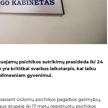
zuojamų psichikos sutrikimų prasideda iki 24
 yra kritiškai svarbus laikotarpis, kai laiku
 tolimesniam gyvenimui.
epaisant siūlomų psichikos pagalbos galimybių,
us grupėje iki 17 metų registruotų psichikos