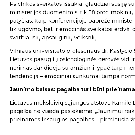
Psichikos sveikatos iššūkiai glaudžiai susiję s
ministerijos duomenimis, tik 58 proc. mokinių L
patyčias. Kaip konferencijoje pabrėžė minister
tik ugdymo, bet ir emocinės sveikatos erdvė, o
svarbiausių apsauginių veiksnių.
Vilniaus universiteto profesoriaus dr. Kastyčio 
Lietuvos paauglių psichologinės gerovės vidurki
nerimas dar didėja su amžiumi, ypač tarp mer
tendenciją – emociniai sunkumai tampa norma“
Jaunimo balsas: pagalba turi būti prieinama
Lietuvos moksleivių sąjungos atstovė Kamilė D
pagalba ne visada pasiekiama: „Jaunimui reik
prieinamos ir saugios pagalbos – pirmiausia žm