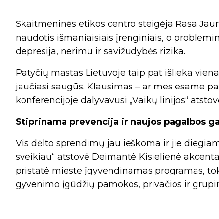
Skaitmeninės etikos centro steigėja Rasa Jaun
naudotis išmaniaisiais įrenginiais, o problemi
depresija, nerimu ir savižudybės rizika.
Patyčių mastas Lietuvoje taip pat išlieka viena
jaučiasi saugūs. Klausimas – ar mes esame pasi
konferencijoje dalyvavusi „Vaikų linijos“ atsto
Stiprinama prevencija ir naujos pagalbos g
Vis dėlto sprendimų jau ieškoma ir jie diegiam
sveikiau“ atstovė Deimantė Kisielienė akcent
pristatė mieste įgyvendinamas programas, toki
gyvenimo įgūdžių pamokos, privačios ir grupin