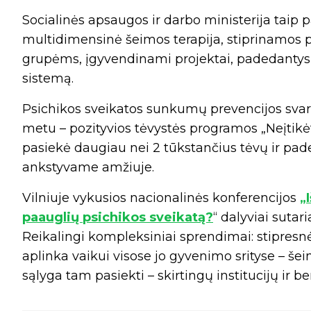
Socialinės apsaugos ir darbo ministerija taip
multidimensinė šeimos terapija, stiprinamos
grupėms, įgyvendinami projektai, padedantys j
sistemą.
Psichikos sveikatos sunkumų prevencijos svarb
metu – pozityvios tėvystės programos „Neįtikė
pasiekė daugiau nei 2 tūkstančius tėvų ir pad
ankstyvame amžiuje.
Vilniuje vykusios nacionalinės konferencijos
„
paauglių psichikos sveikatą?
“ dalyviai suta
Reikalingi kompleksiniai sprendimai: stipresn
aplinka vaikui visose jo gyvenimo srityse – še
sąlyga tam pasiekti – skirtingų institucijų ir