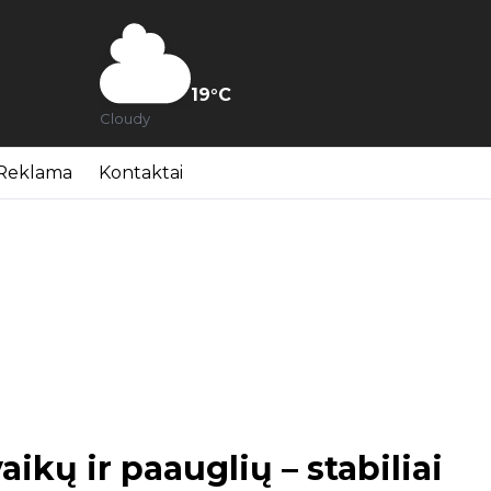
19
°C
Cloudy
Reklama
Kontaktai
aikų ir paauglių – stabiliai