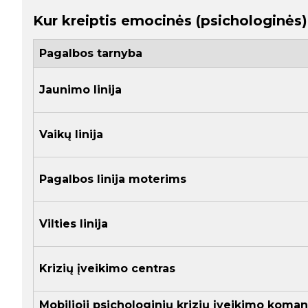
Kur kreiptis emocinės (psichologinės
Pagalbos tarnyba
Jaunimo linija
Vaikų linija
Pagalbos linija moterims
Vilties linija
Krizių įveikimo centras
Mobilioji psichologinių krizių įveikimo koma