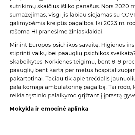
sutrikimų skaičius išliko panašus. Nors 2020 m
sumažėjimas, visgi jis labiau siejamas su COVI
galimybėmis kreiptis pagalbos. Iki 2023 m. rod
rašoma HI pranešime žiniasklaidai.
Minint Europos psichikos savaitę, Higienos inst
stiprinti vaikų bei paauglių psichikos sveikatą
Skabeikytės-Norkienės teigimu, bent 8–9 proc.
paauglių bent kartą per metus hospitalizuojami
pakartotinai. Tačiau tik apie trečdalis jaunuo
palaikomąją ambulatorinę pagalbą. Tai rodo, ka
reikia tęstinio palaikymo grįžtant į įprastą gy
Mokykla ir emocinė aplinka