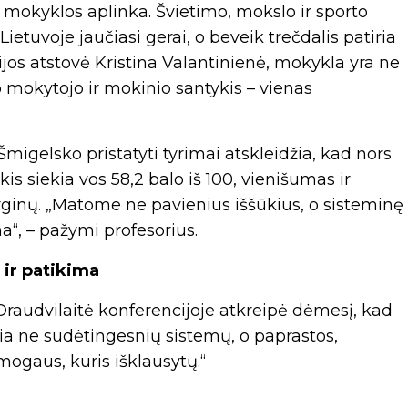
u mokyklos aplinka. Švietimo, mokslo ir sporto
ietuvoje jaučiasi gerai, o beveik trečdalis patiria
ijos atstovė Kristina Valantinienė, mokykla yra ne
 mokytojo ir mokinio santykis – vienas
Šmigelsko pristatyti tyrimai atskleidžia, kad nors
s siekia vos 58,2 balo iš 100, vienišumas ir
ginų. „Matome ne pavienius iššūkius, o sisteminę
, – pažymi profesorius.
 ir patikima
raudvilaitė konferencijoje atkreipė dėmesį, kad
ia ne sudėtingesnių sistemų, o paprastos,
ogaus, kuris išklausytų.“