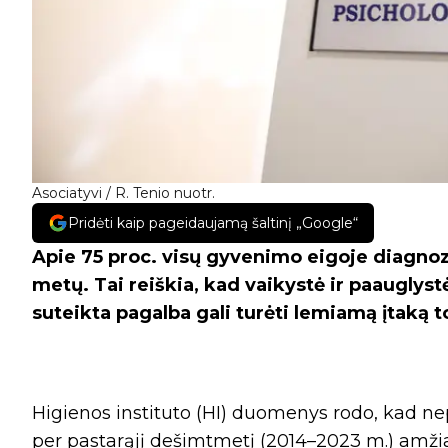
Asociatyvi / R. Tenio nuotr.
Pridėti kaip pageidaujamą šaltinį „Google“
Apie 75 proc. visų gyvenimo eigoje diagno
metų. Tai reiškia, kad vaikystė ir paauglystė
suteikta pagalba gali turėti lemiamą įtaką
Higienos instituto (HI) duomenys rodo, kad n
per pastarąjį dešimtmetį (2014–2023 m.) amžia