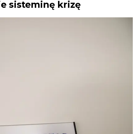
ie sisteminę krizę