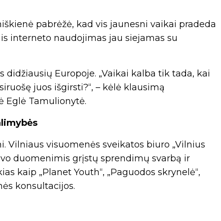
iškienė pabrėžė, kad vis jaunesni vaikai pradeda
nis interneto naudojimas jau siejamas su
s didžiausių Europoje. „Vaikai kalba tik tada, kai
ruošę juos išgirsti?“, – kėlė klausimą
vė Eglė Tamulionytė.
alimybės
i. Vilniaus visuomenės sveikatos biuro „Vilnius
avo duomenimis grįstų sprendimų svarbą ir
as kaip „Planet Youth“, „Paguodos skrynelė“,
ės konsultacijos.