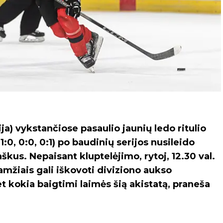
ija) vykstančiose pasaulio jaunių ledo ritulio
1:0, 0:0, 0:1) po baudinių serijos nusileido
aškus. Nepaisant kluptelėjimo, rytoj, 12.30 val.
amžiais gali iškovoti diviziono aukso
bet kokia baigtimi laimės šią akistatą, praneša