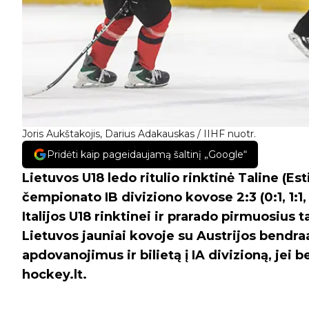
Joris Aukštakojis, Darius Adakauskas / IIHF nuotr.
Pridėti kaip pageidaujamą šaltinį „Google“
Lietuvos U18 ledo ritulio rinktinė Taline (Est
čempionato IB diviziono kovose 2:3 (0:1, 1:1, 
Italijos U18 rinktinei ir prarado pirmuosius t
Lietuvos jauniai kovoje su Austrijos bendra
apdovanojimus ir bilietą į IA divizioną, jei 
hockey.lt.