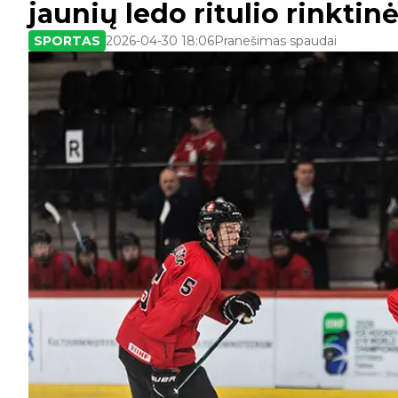
jaunių ledo ritulio rinktin
SPORTAS
2026-04-30 18:06
Pranešimas spaudai