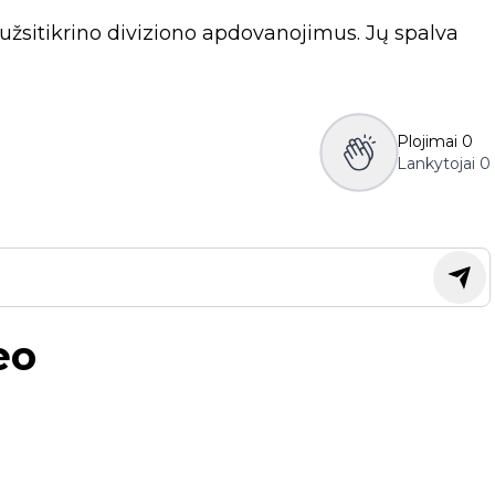
 užsitikrino diviziono apdovanojimus. Jų spalva
Plojimai
0
Lankytojai
0
eo