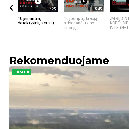
12:25
15:45
10 įsimintinų
10 įtemptų, kraują
„MIRĘS IN
detektyvinių serialų
stingdančių kino
KODĖL DID
istorijų
INTERNETO
Rekomenduojame
GAMTA