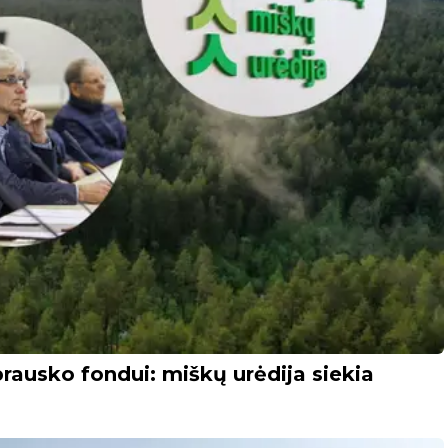
rausko fondui: miškų urėdija siekia