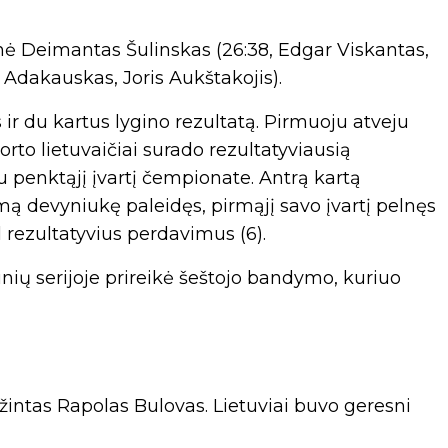
elnė Deimantas Šulinskas (26:38, Edgar Viskantas,
 Adakauskas, Joris Aukštakojis).
us ir du kartus lygino rezultatą. Pirmuoju atveju
rto lietuvaičiai surado rezultatyviausią
u penktąjį įvartį čempionate. Antrą kartą
mą devyniukę paleidęs, pirmąjį savo įvartį pelnęs
 rezultatyvius perdavimus (6).
ių serijoje prireikė šeštojo bandymo, kuriuo
ažintas Rapolas Bulovas. Lietuviai buvo geresni