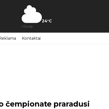
24
°C
Cloudy
Reklama
Kontaktai
io čempionate praradusi