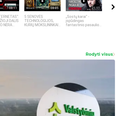
08:11
08:05
21:11
TERNETAS“:
5 SENOVĖS
„Sostų karai" -
4 PA
ŽIOJI DALIS
TECHNOLOGIJOS,
įspūdingas
TECH
 NĖRA...
KURIŲ MOKSLININKAI...
fantastinio pasaulio...
KURI
Rodyti visus