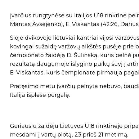
Įvarčius rungtynėse su Italijos U18 rinktine p
Mantas Avsejenko), E. Viskantas (42:26, Darius
Šioje dvikovoje lietuviai kantriai vijosi varžov
kovingai sužaidę varžovų aikštės pusėje prie bo
čempionato žaidėją D. Šulinską, kuris pelnė ja
rezultatą daugumoje išlygino puikų šūvį į arti
E. Viskantas, kuris čempionate pirmauja pagal
Pratęsimo metu įvarčių pelnyta nebuvo, baudin
Italija išplėšė pergalę.
Geriausiu žaidėju Lietuvos U18 rinktinėje prip
mesdami į vartų plotą, 23 prieš 21 metimą.