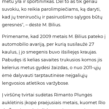
metu yra ir sportininkas. Dėl to aš tik geriau
suvokiu, ko reikia parolimpiečiams, ką daryti,
kad jų treniruočių ir pasiruošimo sąlygos būtų
geresnės“, – dėstė M. Bilius.
Primename, kad 2009 metais M. Bilius pateko į
automobilio avariją, per kurią susilaužė 27
kaulus, į jo smegenis buvo išsiliejęs kraujas.
Pabudęs iš kelias savaites trukusios komos jis
kelerius metus gydėsi žaizdas, o nuo 2011-ųjų
ėmė dalyvauti tarptautinėse neįgaliųjų
lengvosios atletikos varžybose.
Į viršūnę tvirtai sudėtas Rimanto Plungės
auklėtinis įkopė praėjusiais metais, kuomet Rio