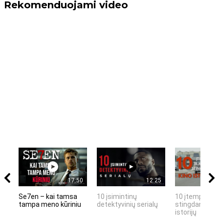
Rekomenduojami video
17:50
12:25
Se7en – kai tamsa
10 įsimintinų
10 įtemptų, k
tampa meno kūriniu
detektyvinių serialų
stingdančių k
istorijų