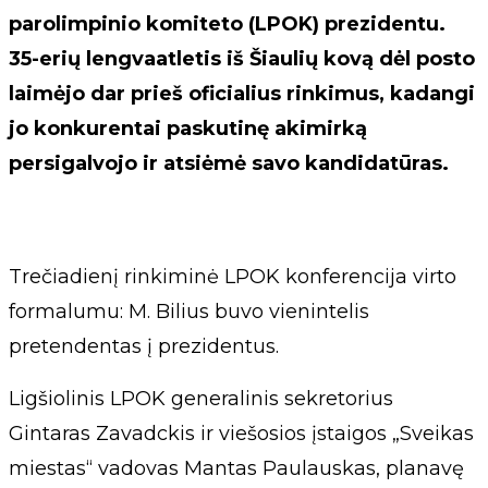
parolimpinio komiteto (LPOK) prezidentu.
35-erių lengvaatletis iš Šiaulių kovą dėl posto
laimėjo dar prieš oficialius rinkimus, kadangi
jo konkurentai paskutinę akimirką
persigalvojo ir atsiėmė savo kandidatūras.
Trečiadienį rinkiminė LPOK konferencija virto
formalumu: M. Bilius buvo vienintelis
pretendentas į prezidentus.
Ligšiolinis LPOK generalinis sekretorius
Gintaras Zavadckis ir viešosios įstaigos „Sveikas
miestas“ vadovas Mantas Paulauskas, planavę