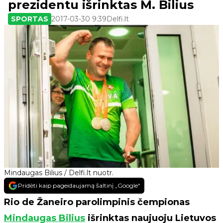
prezidentu išrinktas M. Bilius
SPORTAS
2017-03-30 9:39
Delfi.lt
Mindaugas Bilius / Delfi.lt nuotr.
Pridėti kaip pageidaujamą šaltinį „Google“
Rio de Žaneiro parolimpinis čempionas
Mindaugas Bilius
išrinktas naujuoju Lietuvos