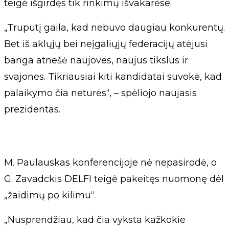
teigė išgirdęs tik rinkimų išvakarėse.
„Truputį gaila, kad nebuvo daugiau konkurentų.
Bet iš aklųjų bei neįgaliųjų federacijų atėjusi
banga atnešė naujoves, naujus tikslus ir
svajones. Tikriausiai kiti kandidatai suvokė, kad
palaikymo čia neturės“, – spėliojo naujasis
prezidentas.
M. Paulauskas konferencijoje nė nepasirodė, o
G. Zavadckis DELFI teigė pakeitęs nuomonę dėl
„žaidimų po kilimu“.
„Nusprendžiau, kad čia vyksta kažkokie