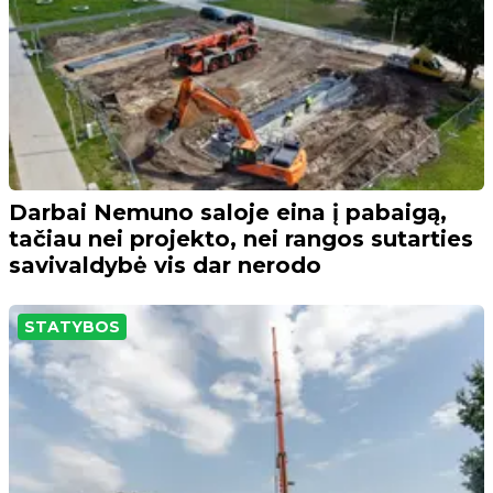
Darbai Nemuno saloje eina į pabaigą,
tačiau nei projekto, nei rangos sutarties
savivaldybė vis dar nerodo
STATYBOS