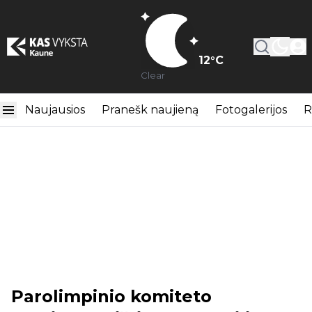
12
°C
Clear
Naujausios
Pranešk naujieną
Fotogalerijos
R
Parolimpinio komiteto