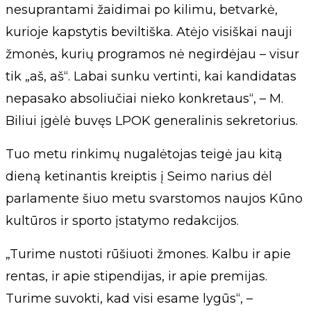
nesuprantami žaidimai po kilimu, betvarkė,
kurioje kapstytis beviltiška. Atėjo visiškai nauji
žmonės, kurių programos nė negirdėjau – visur
tik „aš, aš“. Labai sunku vertinti, kai kandidatas
nepasako absoliučiai nieko konkretaus“, – M.
Biliui įgėlė buvęs LPOK generalinis sekretorius.
Tuo metu rinkimų nugalėtojas teigė jau kitą
dieną ketinantis kreiptis į Seimo narius dėl
parlamente šiuo metu svarstomos naujos Kūno
kultūros ir sporto įstatymo redakcijos.
„Turime nustoti rūšiuoti žmones. Kalbu ir apie
rentas, ir apie stipendijas, ir apie premijas.
Turime suvokti, kad visi esame lygūs“, –