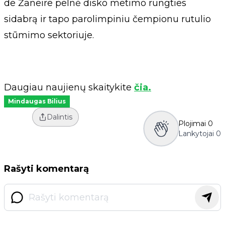
de Žaneire pelnė disko metimo rungties
sidabrą ir tapo parolimpiniu čempionu rutulio
stūmimo sektoriuje.
Daugiau naujienų skaitykite
čia.
Mindaugas Bilius
Dalintis
Plojimai
0
Lankytojai
0
Rašyti komentarą