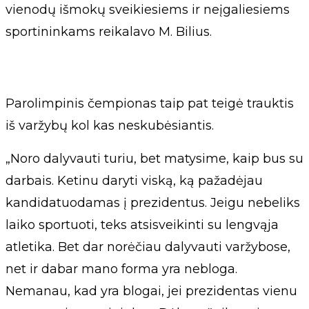
vienodų išmokų sveikiesiems ir neįgaliesiems
sportininkams reikalavo M. Bilius.
Parolimpinis čempionas taip pat teigė trauktis
iš varžybų kol kas neskubėsiantis.
„Noro dalyvauti turiu, bet matysime, kaip bus su
darbais. Ketinu daryti viską, ką pažadėjau
kandidatuodamas į prezidentus. Jeigu nebeliks
laiko sportuoti, teks atsisveikinti su lengvąja
atletika. Bet dar norėčiau dalyvauti varžybose,
net ir dabar mano forma yra nebloga.
Nemanau, kad yra blogai, jei prezidentas vienu