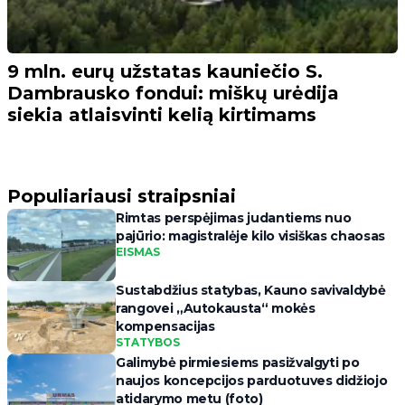
9 mln. eurų užstatas kauniečio S.
Dambrausko fondui: miškų urėdija
siekia atlaisvinti kelią kirtimams
Populiariausi straipsniai
Rimtas perspėjimas judantiems nuo
pajūrio: magistralėje kilo visiškas chaosas
EISMAS
Sustabdžius statybas, Kauno savivaldybė
rangovei „Autokausta“ mokės
kompensacijas
STATYBOS
Galimybė pirmiesiems pasižvalgyti po
naujos koncepcijos parduotuves didžiojo
atidarymo metu (foto)