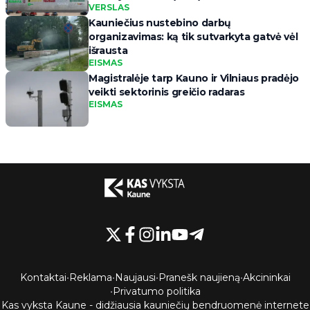
VERSLAS
Kauniečius nustebino darbų
organizavimas: ką tik sutvarkyta gatvė vėl
išrausta
EISMAS
Magistralėje tarp Kauno ir Vilniaus pradėjo
veikti sektorinis greičio radaras
EISMAS
Kontaktai
•
Reklama
•
Naujausi
•
Pranešk naujieną
•
Akcininkai
•
Privatumo politika
Kas vyksta Kaune - didžiausia kauniečių bendruomenė internete