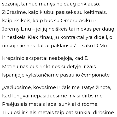
sezoną, tai nuo manęs ne daug priklauso.
Žiūrėsime, kaip klubui pasiseks su keitimais,
kaip išsikeis, kaip bus su Omeru Ašiku ir
Jeremy Linu – jei jų neiškeis tai niekas per daug
ir nesikeis. Kiek žinau, jų kontraktai yra dideli, o
rinkoje jie nėra labai paklausūs“, - sako D Mo.
Krepšinio ekspertai neabejoja, kad D.
Motiejūnas bus rinktinės sudėtyje ir žais
Ispanijoje vykstančiame pasaulio čempionate.
„Važiuosime, kovosime ir žaisime. Patys žinote,
kad lengvai nepasiduosime ir visi dirbsime.
Praėjusiais metais labai sunkiai dirbome.
Tikiuosi ir šiais metais taip pat sunkiai dirbsime