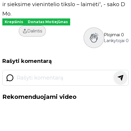
ir sieksime vienintelio tikslo – laimėti“, - sako D
Mo.
Krepšinis
Donatas Motiejūnas
Dalintis
Plojimai
0
Lankytojai
0
Rašyti komentarą
Rekomenduojami video