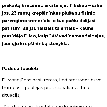
prakaitą krepšinio aikštelėje. Tiksliau – šalia
jos. 23 metų krepšininkas pluša su fizinio
parengimo treneriais, o tuo pačiu dalijasi
patirtimi su jaunaisiais talentais – Kaune
prasidėjo D Mo, kaip JAV vadinamas žaidėjas,
jaunųjų krepšininkų stovykla.
Padeda tobulėti
D. Motiejūnas nesikremta, kad atostogos buvo
trumpos – puolėjas profesionaliai vertina
situaciją.
„Per daug negali nutolti nuo krepšinio, nes