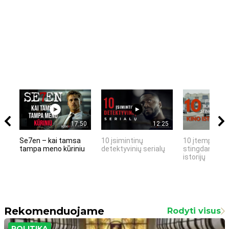
17:50
12:25
Se7en – kai tamsa
10 įsimintinų
10 įtemptų, k
tampa meno kūriniu
detektyvinių serialų
stingdančių k
istorijų
Rekomenduojame
Rodyti visus
POLITIKA