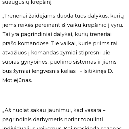
suaugusių krepšinį.
„Treneriai žaidėjams duoda tuos dalykus, kurių
jiems reikės pereinant iš vaikų krepšinio į vyrų.
Tai yra pagrindiniai dalykai, kurių treneriai
prašo komandose. Tie vaikai, kurie priims tai,
atvažiuos į komandas žymiai stipresni. Jie
supras gynybines, puolimo sistemas ir jiems
bus žymiai lengvesnis kelias“, - įsitikinęs D.
Motiejūnas.
„Aš nuolat sakau jaunimui, kad vasara –
pagrindinis darbymetis norint tobulinti
individualius veiksmus. Kai prasideda sezonas,