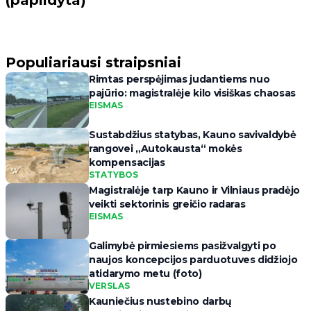
(papildyta)
Populiariausi straipsniai
Rimtas perspėjimas judantiems nuo
pajūrio: magistralėje kilo visiškas chaosas
EISMAS
Sustabdžius statybas, Kauno savivaldybė
rangovei „Autokausta“ mokės
kompensacijas
STATYBOS
Magistralėje tarp Kauno ir Vilniaus pradėjo
veikti sektorinis greičio radaras
EISMAS
Galimybė pirmiesiems pasižvalgyti po
naujos koncepcijos parduotuves didžiojo
atidarymo metu (foto)
VERSLAS
Kauniečius nustebino darbų