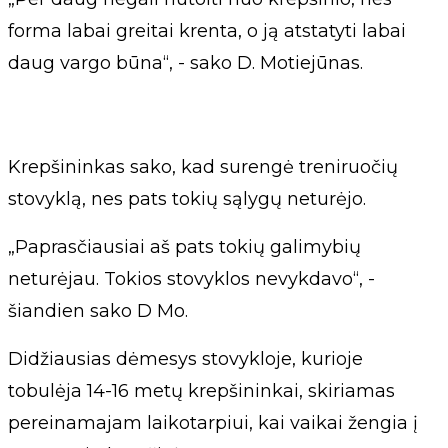
forma labai greitai krenta, o ją atstatyti labai
daug vargo būna“, - sako D. Motiejūnas.
Krepšininkas sako, kad surengė treniruočių
stovyklą, nes pats tokių sąlygų neturėjo.
„Paprasčiausiai aš pats tokių galimybių
neturėjau. Tokios stovyklos nevykdavo“, -
šiandien sako D Mo.
Didžiausias dėmesys stovykloje, kurioje
tobulėja 14-16 metų krepšininkai, skiriamas
pereinamajam laikotarpiui, kai vaikai žengia į