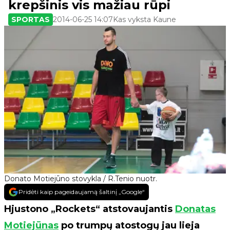
krepšinis vis mažiau rūpi
SPORTAS
2014-06-25 14:07
Kas vyksta Kaune
Donato Motiejūno stovykla / R.Tenio nuotr.
Pridėti kaip pageidaujamą šaltinį „Google“
Hjustono „Rockets“ atstovaujantis
Donatas
Motiejūnas
po trumpų atostogų jau lieja