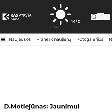
14
°C
Clear
Naujausios
Pranešk naujieną
Fotogalerijos
R
D.Motiejūnas: Jaunimui