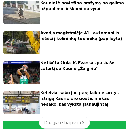
Kaunietė paviešino prašymą po galimo
užpuolimo: ieškomi du vyrai
Avarija magistralėje A1 – automobilis
rėžėsi į kelininkų techniką (papildyta)
Netikėta žinia: K. Evansas pasirašė
sutartį su Kauno „Žalgiriu“
Keleiviai sako jau parą laiko esantys
įstrigę Kauno oro uoste: niekas
nesako, kas vyksta (atnaujinta)
Daugiau straipsnių