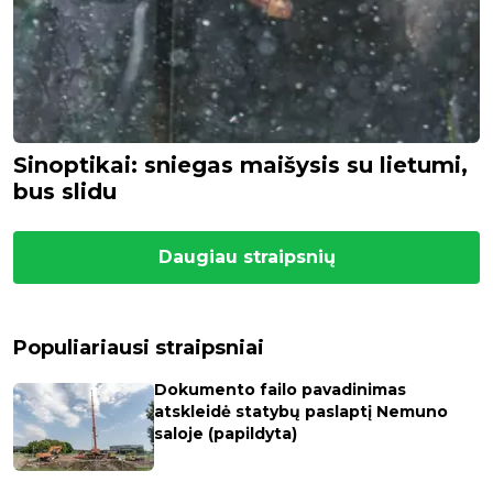
Sinoptikai: sniegas maišysis su lietumi,
bus slidu
Daugiau straipsnių
Populiariausi straipsniai
Dokumento failo pavadinimas
atskleidė statybų paslaptį Nemuno
saloje (papildyta)