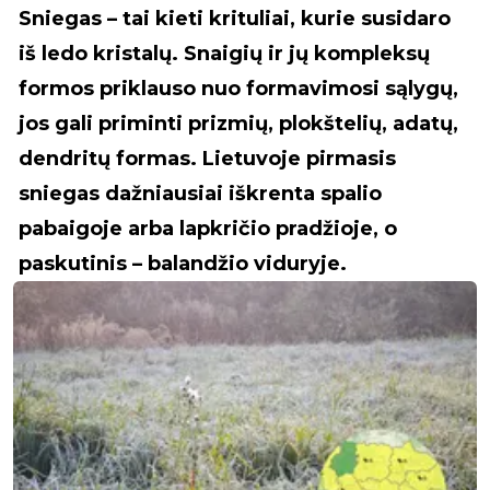
Sniegas – tai kieti krituliai, kurie susidaro
iš ledo kristalų. Snaigių ir jų kompleksų
formos priklauso nuo formavimosi sąlygų,
jos gali priminti prizmių, plokštelių, adatų,
dendritų formas. Lietuvoje pirmasis
sniegas dažniausiai iškrenta spalio
pabaigoje arba lapkričio pradžioje, o
paskutinis – balandžio viduryje.