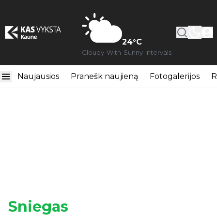
24
°C
Cloudy-With-Sunny-Intervals
Naujausios
Pranešk naujieną
Fotogalerijos
R
Sniegas