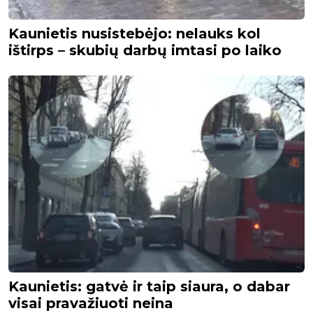
Kaunietis nusistebėjo: nelauks kol
ištirps – skubių darbų imtasi po laiko
Kaunietis: gatvė ir taip siaura, o dabar
visai pravažiuoti neina