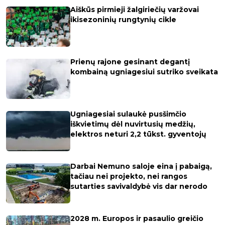
Aiškūs pirmieji žalgiriečių varžovai
ikisezoninių rungtynių cikle
Prienų rajone gesinant degantį
kombainą ugniagesiui sutriko sveikata
Ugniagesiai sulaukė pusšimčio
iškvietimų dėl nuvirtusių medžių,
elektros neturi 2,2 tūkst. gyventojų
Darbai Nemuno saloje eina į pabaigą,
tačiau nei projekto, nei rangos
sutarties savivaldybė vis dar nerodo
2028 m. Europos ir pasaulio greičio