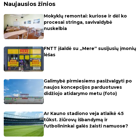
Naujausios žinios
Mokyklų remontai: kuriose ir dėl ko
procesai stringa, savivaldybė
nuskelbia
FNTT įšaldė su „Mere“ susijusių įmonių
lėšas
Galimybė pirmiesiems pasižvalgyti po
naujos koncepcijos parduotuves
didžiojo atidarymo metu (foto)
Ar Kauno stadiono veja atlaikė 45
tūkst. žiūrovų išbandymą ir
futbolininkai galės žaisti namuose?