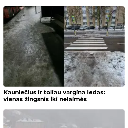
Kauniečius ir toliau vargina ledas:
vienas žingsnis iki nelaimės