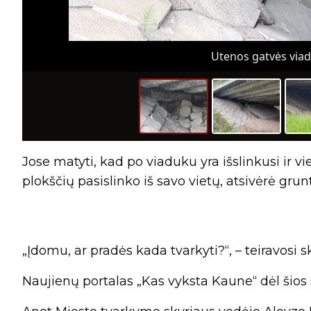
Utenos gatvės viadu
Jose matyti, kad po viaduku yra išslinkusi ir v
plokščių pasislinko iš savo vietų, atsivėrė grun
„Įdomu, ar pradės kada tvarkyti?“, – teiravosi sk
Naujienų portalas „Kas vyksta Kaune“ dėl šios 