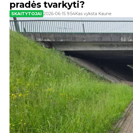
pradės tvarkyti?
SKAITYTOJAI
2026-06-15 9:54
Kas vyksta Kaune