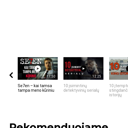
17:50
12:25
Se7en – kai tamsa
10 įsimintinų
10 įtemptų
tampa meno kūriniu
detektyvinių serialų
stingdanči
istorijų
Rekomenduojame