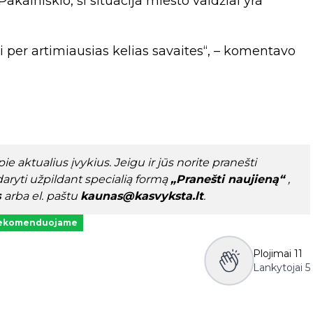
kalniškio, ši situacija miesto valdžiai yra
per artimiausias kelias savaites“, – komentavo
e aktualius įvykius. Jeigu ir jūs norite pranešti
aryti užpildant specialią formą
„Pranešti naujieną“
,
s
arba el. paštu
kaunas@kasvyksta.lt
.
ekomenduojame
Plojimai
11
Lankytojai
5