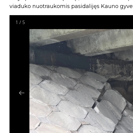
viaduko nuotraukomis pasidalijęs Kauno gyve
1
/
5