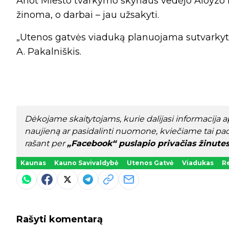
Anot Miesto tvarkymo skyriaus vedėjo Aloyzo Pa
žinoma, o darbai – jau užsakyti.
„Utenos gatvės viaduką planuojama sutvarkyti 
A. Pakalniškis.
Dėkojame skaitytojams, kurie dalijasi informacija api
naujieną ar pasidalinti nuomone, kviečiame tai pad
rašant per
„Facebook“ puslapio privačias žinute
Kaunas
Kauno Savivaldybė
Utenos Gatvė
Viadukas
R
Rašyti komentarą