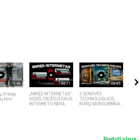
15:45
08:11
08:05
, kraują
„MIRĘS INTERNETAS“:
5 SENOVĖS
„Sost
ų kino
KODĖL DIDŽIOJI DALIS
TECHNOLOGIJOS,
įspū
INTERNETO NĖRA...
KURIŲ MOKSLININKAI...
fanta
Rodyti visus