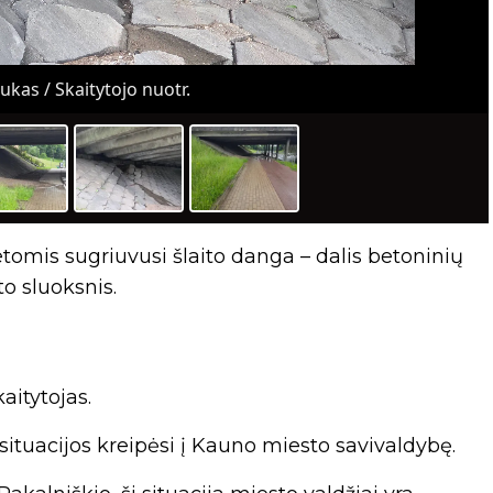
kas / Skaitytojo nuotr.
ietomis sugriuvusi šlaito danga – dalis betoninių
to sluoksnis.
aitytojas.
situacijos kreipėsi į Kauno miesto savivaldybę.