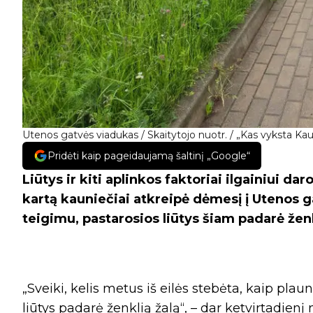
Utenos gatvės viadukas / Skaitytojo nuotr. / „Kas vyksta K
Pridėti kaip pageidaujamą šaltinį „Google“
Liūtys ir kiti aplinkos faktoriai ilgainiui dar
kartą kauniečiai atkreipė dėmesį į Utenos g
teigimu, pastarosios liūtys šiam padarė ženk
„Sveiki, kelis metus iš eilės stebėta, kaip pl
liūtys padarė ženklią žalą“, – dar ketvirtadien