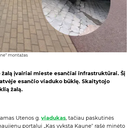
aune“ montažas
o žalą įvairiai mieste esančiai infrastruktūrai. Šį
atvėje esančio viaduko būklę. Skaitytojo
lią žalą.
aunamas Utenos g.
viadukas
, tačiau paskutinės
į naujienų portalui „Kas vyksta Kaune“ rašė minėto