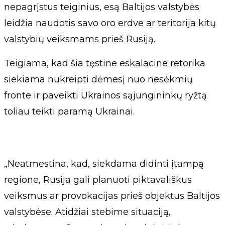
nepagrįstus teiginius, esą Baltijos valstybės
leidžia naudotis savo oro erdve ar teritorija kitų
valstybių veiksmams prieš Rusiją.
Teigiama, kad šia tęstine eskalacine retorika
siekiama nukreipti dėmesį nuo nesėkmių
fronte ir paveikti Ukrainos sąjungininkų ryžtą
toliau teikti paramą Ukrainai.
„Neatmestina, kad, siekdama didinti įtampą
regione, Rusija gali planuoti piktavališkus
veiksmus ar provokacijas prieš objektus Baltijos
valstybėse. Atidžiai stebime situaciją,