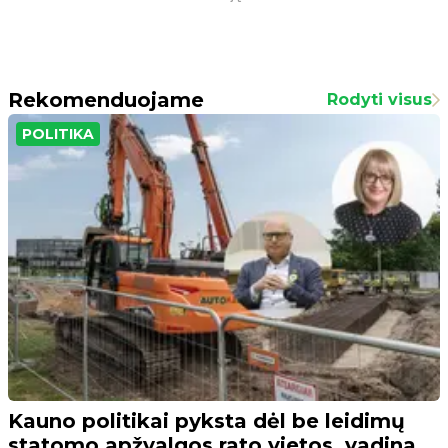
Rekomenduojame
Rodyti visus
POLITIKA
Kauno politikai pyksta dėl be leidimų
statomo apžvalgos rato vietos, vadina