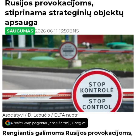
Rusijos provokacijoms,
stiprinama strateginių objektų
apsauga
SAUGUMAS
2026-06-11 13:50
BNS
Asociatyvi / D. Labučio / ELTA nuotr.
Pridėti kaip pageidaujamą šaltinį „Google“
Rengiantis galimoms Rusijos provokacijoms,