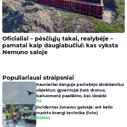
Oficialiai – pėsčiųjų takai, realybėje –
pamatai kaip daugiabučiui: kas vyksta
Nemuno saloje
Populiariausi straipsniai
Kauniečiai danguje pastebėjo skraidančius
objektus: gyventojai įtarė dronus,
kariuomenė paaiškino, kas skraidė
112
Incidentas Jonavos gatvėje: ant kelio
nuvirto brangi technika (foto)
EISMAS