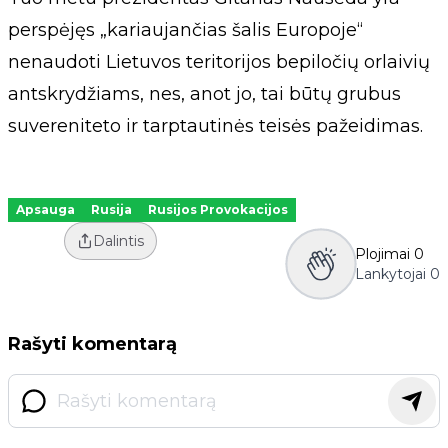
perspėjęs „kariaujančias šalis Europoje“
nenaudoti Lietuvos teritorijos bepiločių orlaivių
antskrydžiams, nes, anot jo, tai būtų grubus
suvereniteto ir tarptautinės teisės pažeidimas.
Apsauga
Rusija
Rusijos Provokacijos
Dalintis
Plojimai
0
Lankytojai
0
Rašyti komentarą