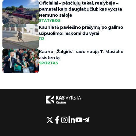
Oficialiai – pėsčiųjų takai, realybėje –
pamatai kaip daugiabučiui: kas vyksta
Nemuno saloje
STATYBOS
Kaunietė paviešino prašymą po galimo
užpuolimo: ieškomi du vyrai
112
Kauno „Žalgiris“ rado naują T. Masiulio
asistentą
SPORTAS