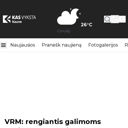
26
°C
Cloudy
Naujausios
Pranešk naujieną
Fotogalerijos
R
VRM: rengiantis galimoms