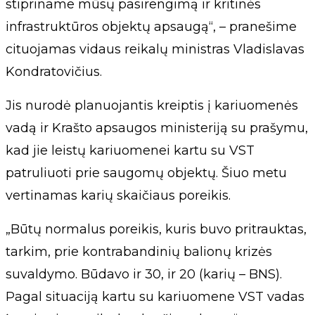
stipriname mūsų pasirengimą ir kritinės
infrastruktūros objektų apsaugą“, – pranešime
cituojamas vidaus reikalų ministras Vladislavas
Kondratovičius.
Jis nurodė planuojantis kreiptis į kariuomenės
vadą ir Krašto apsaugos ministeriją su prašymu,
kad jie leistų kariuomenei kartu su VST
patruliuoti prie saugomų objektų. Šiuo metu
vertinamas karių skaičiaus poreikis.
„Būtų normalus poreikis, kuris buvo pritrauktas,
tarkim, prie kontrabandinių balionų krizės
suvaldymo. Būdavo ir 30, ir 20 (karių – BNS).
Pagal situaciją kartu su kariuomene VST vadas