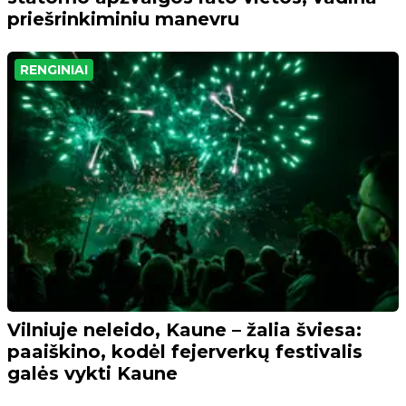
priešrinkiminiu manevru
RENGINIAI
Vilniuje neleido, Kaune – žalia šviesa:
paaiškino, kodėl fejerverkų festivalis
galės vykti Kaune