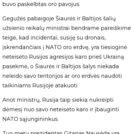
buvo paskelbtas oro pavojus.
Gegužės pabaigoje Šiaurės ir Baltijos šalių
užsienio reikalų ministrai bendrame pareiškime
teigė, kad incidentai, susiję su dronais,
įskrendančiais į NATO oro erdvę, yra tiesioginė
neteisėto Rusijos agresijos karo prieš Ukrainą
pasekmė, o Šiaurės ir Baltijos šalys niekada
neleido savo teritorijos ar oro erdvės naudoti
taikiniams Rusijoje atakuoti.
Anot ministrų, Rusija taip siekia nukreipti
dėmesį nuo savo neteisėto karo ir įbauginti
NATO sąjungininkus.
Tuo metu prezidentas Gitanas Nausėda yra