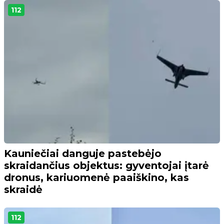
112
Kauniečiai danguje pastebėjo
skraidančius objektus: gyventojai įtarė
dronus, kariuomenė paaiškino, kas
skraidė
112