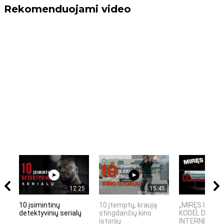
Rekomenduojami video
12:25
15:45
10 įsimintinų
10 įtemptų, kraują
„MIRĘS INTER
detektyvinių serialų
stingdančių kino
KODĖL DIDŽIOJ
istorijų
INTERNETO NĖ