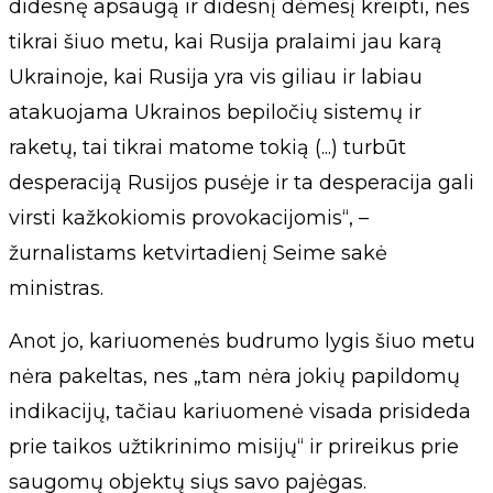
didesnę apsaugą ir didesnį dėmesį kreipti, nes
tikrai šiuo metu, kai Rusija pralaimi jau karą
Ukrainoje, kai Rusija yra vis giliau ir labiau
atakuojama Ukrainos bepiločių sistemų ir
raketų, tai tikrai matome tokią (...) turbūt
desperaciją Rusijos pusėje ir ta desperacija gali
virsti kažkokiomis provokacijomis“, –
žurnalistams ketvirtadienį Seime sakė
ministras.
Anot jo, kariuomenės budrumo lygis šiuo metu
nėra pakeltas, nes „tam nėra jokių papildomų
indikacijų, tačiau kariuomenė visada prisideda
prie taikos užtikrinimo misijų“ ir prireikus prie
saugomų objektų siųs savo pajėgas.