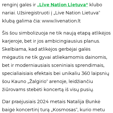
renginį galės ir
„Live Nation Lietuva“
klubo
nariai. Užsiregistruoti į „Live Nation Lietuva“
klubą galima čia: www.livenation.lt
Šis šou simbolizuoja ne tik naują etapą atlikėjos
karjeroje, bet ir jos ambicingiausius planus.
Skelbiama, kad atlikėjos gerbėjai galės
mėgautis ne tik gyvai atliekamomis dainomis,
bet ir moderniausiais sceniniais sprendimais,
specialiaisiais efektais bei unikaliu 360 laipsnių
šou Kauno „Žalgirio“ arenoje, leidžiančiu
žiūrovams stebėti koncertą iš visų pusių.
Dar praėjusiais 2024 metais Natalija Bunkė
baigė koncertinį turą „Kosmosas“, kurio metu