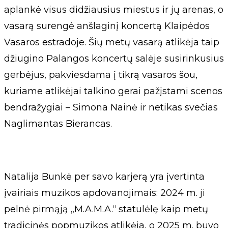
aplankė visus didžiausius miestus ir jų arenas, o
vasarą surengė anšlaginį koncertą Klaipėdos
Vasaros estradoje. Šių metų vasarą atlikėja taip
džiugino Palangos koncertų salėje susirinkusius
gerbėjus, pakviesdama į tikrą vasaros šou,
kuriame atlikėjai talkino gerai pažįstami scenos
bendražygiai – Simona Nainė ir netikas svečias
Naglimantas Bierancas.
Natalija Bunkė per savo karjerą yra įvertinta
įvairiais muzikos apdovanojimais: 2024 m. ji
pelnė pirmąją „M.A.M.A.“ statulėlę kaip metų
tradicinės popmuzikos atlikėja, o 2025 m. buvo