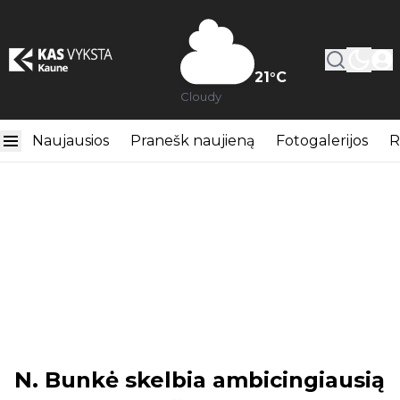
21
°C
Cloudy
Naujausios
Pranešk naujieną
Fotogalerijos
R
N. Bunkė skelbia ambicingiausią