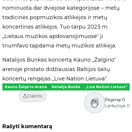
nominuota dar dviejose kategorijose – metų
tradicinės popmuzikos atlikėjos ir metų
koncertinės atlikėjos. Tuo tarpu 2023 m.
„Lietaus muzikos apdovanojimuose“ ji
triumfavo tapdama metų muzikos atlikėja.
Natalijos Bunkės koncertą Kauno „Žalgirio“
arenoje pristato didžiausias Baltijos šalių
koncertų rengėjas „Live Nation Lietuva“.
Kauno Žalgirio Arena
Natalija Bunkė
„Live Nation Lietuva“
Dalintis
Plojimai
0
Lankytojai
0
Rašyti komentarą