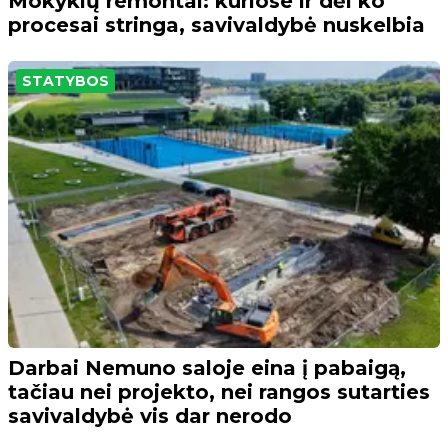
Mokyklų remontai: kuriose ir dėl ko
procesai stringa, savivaldybė nuskelbia
STATYBOS
Darbai Nemuno saloje eina į pabaigą,
tačiau nei projekto, nei rangos sutarties
savivaldybė vis dar nerodo