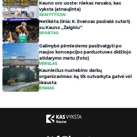
Kauno oro uoste: niekas nesako, kas
vyksta (atnaujinta)
SKAITYTOJAI
Netikėta žinia: K. Evansas pasirašė sutartį
su Kauno „Žalgiriu“
SPORTAS
Galimybė pirmiesiems pasižvalgyti po
naujos koncepcijos parduotuves didžiojo
atidarymo metu (foto)
VERSLAS
Kauniečius nustebino darbų
organizavimas: ką tik sutvarkyta gatvė vėl
išrausta
EISMAS