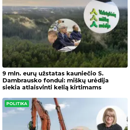
9 mln. eurų užstatas kauniečio S.
Dambrausko fondui: miškų urėdija
siekia atlaisvinti kelią kirtimams
POLITIKA