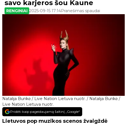
savo karjeros šou Kaune
RENGINIAI
2025-09-15 17:14
Pranešimas spaudai
Natalija Bunkė / Live Nation Lietuva nuotr. / Natalija Bunkė /
Live Nation Lietuva nuotr.
Pridėti kaip pageidaujamą šaltinį „Google“
Lietuvos pop muzikos scenos žvaigždė