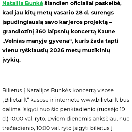
Natalija Bunkė
šiandien oficialiai paskelbė,
kad jau kitų metų vasario 28 d. surengs
įspūdingiausią savo karjeros projektą –
grandiozinį 360 laipsnių koncertą Kaune
„Velnias manyje gyvena“, kuris žada tapti
vienu ryškiausių 2026 metų muzikinių
įvykių.
Bilietus į Natalijos Bunkės koncertą visose
„Bilietai.lt“ kasose ir internete www.bilietai.lt bus
galima įsigyti nuo šio penktadienio (rugsėjo 19
d.) 10:00 val. ryto. Dviem dienomis anksčiau, nuo
trečiadienio, 10:00 val. ryto įsigyti bilietus į