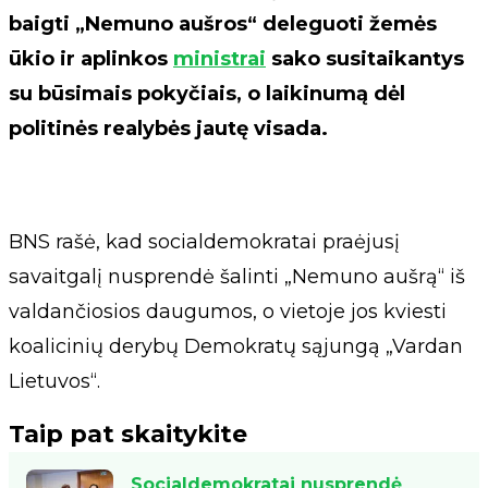
baigti „Nemuno aušros“ deleguoti žemės
ūkio ir aplinkos
ministrai
sako susitaikantys
su būsimais pokyčiais, o laikinumą dėl
politinės realybės jautę visada.
BNS rašė, kad socialdemokratai praėjusį
savaitgalį nusprendė šalinti „Nemuno aušrą“ iš
valdančiosios daugumos, o vietoje jos kviesti
koalicinių derybų Demokratų sąjungą „Vardan
Lietuvos“.
Taip pat skaitykite
Socialdemokratai nusprendė