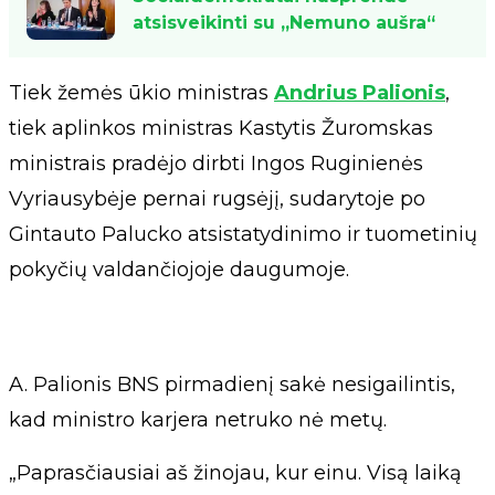
atsisveikinti su „Nemuno aušra“
Tiek žemės ūkio ministras
Andrius Palionis
,
tiek aplinkos ministras Kastytis Žuromskas
ministrais pradėjo dirbti Ingos Ruginienės
Vyriausybėje pernai rugsėjį, sudarytoje po
Gintauto Palucko atsistatydinimo ir tuometinių
pokyčių valdančiojoje daugumoje.
A. Palionis BNS pirmadienį sakė nesigailintis,
kad ministro karjera netruko nė metų.
„Paprasčiausiai aš žinojau, kur einu. Visą laiką