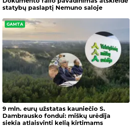
Dokumento failo pavadinimas atskleidė
statybų paslaptį Nemuno saloje
GAMTA
9 mln. eurų užstatas kauniečio S.
Dambrausko fondui: miškų urėdija
siekia atlaisvinti kelią kirtimams