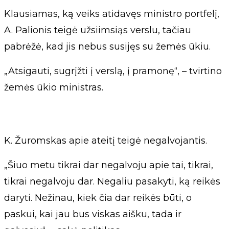
Klausiamas, ką veiks atidavęs ministro portfelį,
A. Palionis teigė užsiimsiąs verslu, tačiau
pabrėžė, kad jis nebus susijęs su žemės ūkiu.
„Atsigauti, sugrįžti į verslą, į pramonę“, – tvirtino
žemės ūkio ministras.
K. Žuromskas apie ateitį teigė negalvojantis.
„Šiuo metu tikrai dar negalvoju apie tai, tikrai,
tikrai negalvoju dar. Negaliu pasakyti, ką reikės
daryti. Nežinau, kiek čia dar reikės būti, o
paskui, kai jau bus viskas aišku, tada ir