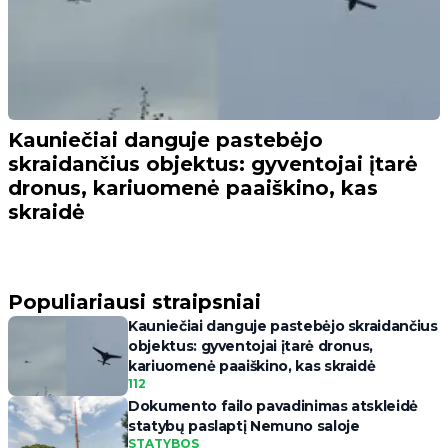
Kauniečiai danguje pastebėjo
skraidančius objektus: gyventojai įtarė
dronus, kariuomenė paaiškino, kas
skraidė
Populiariausi straipsniai
Kauniečiai danguje pastebėjo skraidančius
objektus: gyventojai įtarė dronus,
kariuomenė paaiškino, kas skraidė
112
Dokumento failo pavadinimas atskleidė
statybų paslaptį Nemuno saloje
STATYBOS