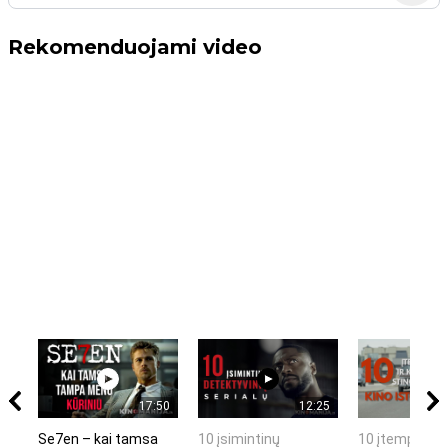
Rekomenduojami video
17:50
12:25
Se7en – kai tamsa
10 įsimintinų
10 įtemptų, k