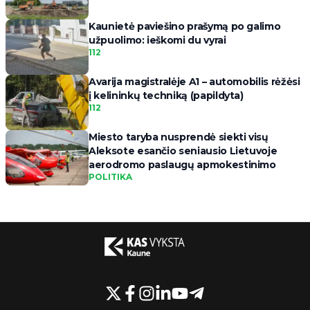
Kaunietė paviešino prašymą po galimo
užpuolimo: ieškomi du vyrai
112
Avarija magistralėje A1 – automobilis rėžėsi
į kelininkų techniką (papildyta)
112
Miesto taryba nusprendė siekti visų
Aleksote esančio seniausio Lietuvoje
aerodromo paslaugų apmokestinimo
POLITIKA