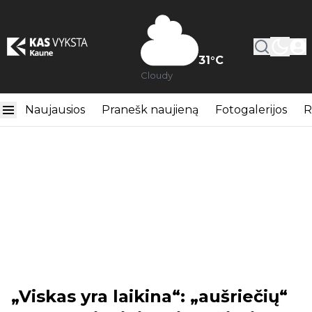
31
°C
Cloudy
Naujausios
Pranešk naujieną
Fotogalerijos
R
„Viskas yra laikina“: „aušriečių“