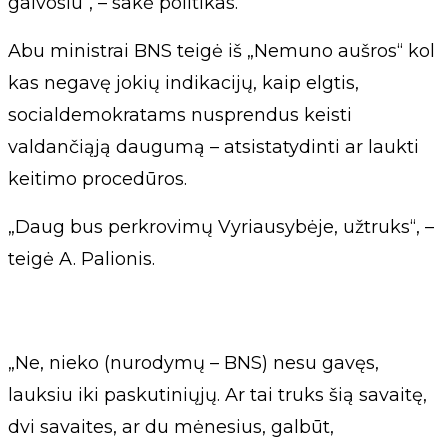
galvosiu“, – sakė politikas.
Abu ministrai BNS teigė iš „Nemuno aušros“ kol
kas negavę jokių indikacijų, kaip elgtis,
socialdemokratams nusprendus keisti
valdančiąją daugumą – atsistatydinti ar laukti
keitimo procedūros.
„Daug bus perkrovimų Vyriausybėje, užtruks“, –
teigė A. Palionis.
„Ne, nieko (nurodymų – BNS) nesu gavęs,
lauksiu iki paskutiniųjų. Ar tai truks šią savaitę,
dvi savaites, ar du mėnesius, galbūt,