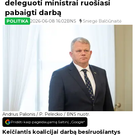
deleguoti ministrai ruošiasi
pabaigti darbą
POLITIKA
2026-06-08 16:02
BNS
Sniegė Balčiūnaitė
Andrius Palionis / P. Peleckio / BNS nuotr.
Pridėti kaip pageidaujamą šaltinį „Google“
Keičiantis koalicijai darbą besiruošiantys