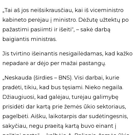
„Tai aš jos neišsikrausčiau, kai iš viceministro
kabineto perėjau į ministro. Dėžutę užtektų po
pažastimi pasiimti ir išeiti“, – sakė darbą
baigiantis ministras.
Jis tvirtino išeinantis nesigailėdamas, kad kažko
nepadarė ar dėjo per mažai pastangų.
„Neskauda (širdies – BNS). Visi darbai, kurie
pradėti, tikiu, kad bus tęsiami. Nieko negaila.
Džiaugiuosi, kad galėjau, turėjau galimybę
prisidėti dar kartą prie žemės ūkio sektoriaus,
pagelbėti. Aišku, laikotarpis dar sudėtingesnis,
sakyčiau, negu praeitą kartą buvo einant į