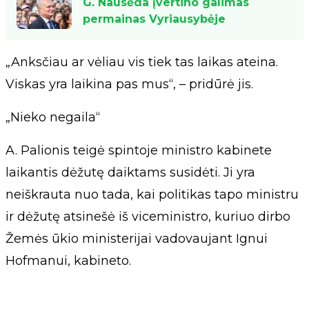
G. Nausėda įvertino galimas
permainas Vyriausybėje
„Anksčiau ar vėliau vis tiek tas laikas ateina.
Viskas yra laikina pas mus“, – pridūrė jis.
„Nieko negaila“
A. Palionis teigė spintoje ministro kabinete
laikantis dėžutę daiktams susidėti. Ji yra
neiškrauta nuo tada, kai politikas tapo ministru
ir dėžutę atsinešė iš viceministro, kuriuo dirbo
Žemės ūkio ministerijai vadovaujant Ignui
Hofmanui, kabineto.