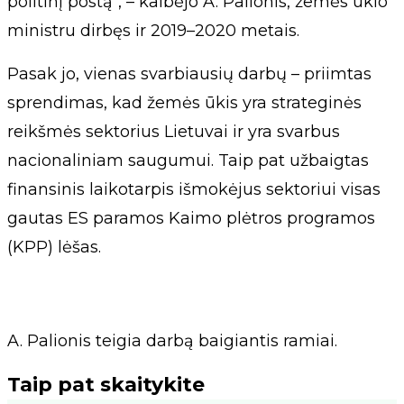
politinį postą“, – kalbėjo A. Palionis, žemės ūkio
ministru dirbęs ir 2019–2020 metais.
Pasak jo, vienas svarbiausių darbų – priimtas
sprendimas, kad žemės ūkis yra strateginės
reikšmės sektorius Lietuvai ir yra svarbus
nacionaliniam saugumui. Taip pat užbaigtas
finansinis laikotarpis išmokėjus sektoriui visas
gautas ES paramos Kaimo plėtros programos
(KPP) lėšas.
A. Palionis teigia darbą baigiantis ramiai.
Taip pat skaitykite