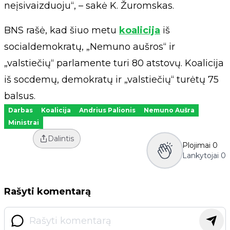
neįsivaizduoju“, – sakė K. Žuromskas.
BNS rašė, kad šiuo metu
koalicija
iš
socialdemokratų, „Nemuno aušros“ ir
„valstiečių“ parlamente turi 80 atstovų. Koalicija
iš socdemų, demokratų ir „valstiečių“ turėtų 75
balsus.
Darbas
Koalicija
Andrius Palionis
Nemuno Aušra
Ministrai
Dalintis
Plojimai
0
Lankytojai
0
Rašyti komentarą