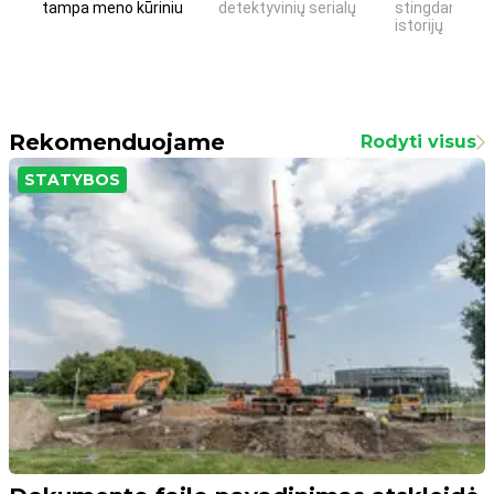
tampa meno kūriniu
detektyvinių serialų
stingdančių k
istorijų
Rekomenduojame
Rodyti visus
STATYBOS