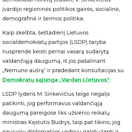
įvardijo regioninės politikos gairės, socialinė,
demografinė ir šeimos politika.
Kaip skelbta, šeštadienį Lietuvos
socialdemokratų partijos (LSDP) taryba
nusprendė keisti pernai vasarą sudarytą
valdančiąją daugumą, iš jos pašalinant
„Nemuno aušrą“ ir pradedant konsultacijas su
Demokratų sąjunga „Vardan Lietuvos“
.
LSDP lyderis M. Sinkevičius teigė negalįs
patikinti, jog performavus valdančiąją
daugumą pareigose liks užsienio reikalų
ministras Kęstutis Budrys, taip pat tikino, jog
naujuoju diplomatijos vadovu galėtų tapti ir