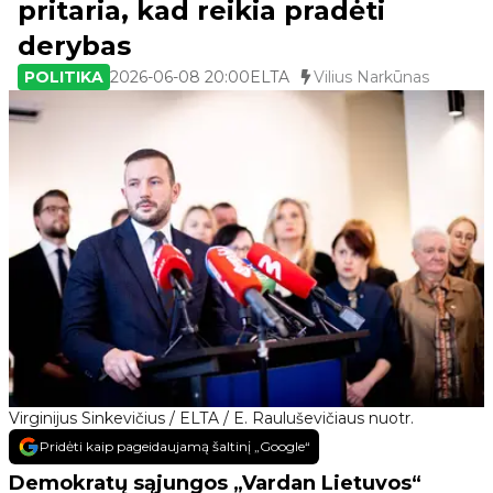
pritaria, kad reikia pradėti
derybas
POLITIKA
2026-06-08 20:00
ELTA
Vilius Narkūnas
Virginijus Sinkevičius / ELTA / E. Rauluševičiaus nuotr.
Pridėti kaip pageidaujamą šaltinį „Google“
Demokratų sąjungos „Vardan Lietuvos“