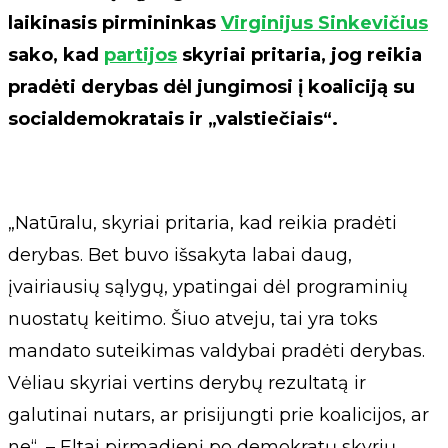
laikinasis pirmininkas
Virginijus Sinkevičius
sako, kad
partijos
skyriai pritaria, jog reikia
pradėti derybas dėl jungimosi į koaliciją su
socialdemokratais ir „valstiečiais“.
„Natūralu, skyriai pritaria, kad reikia pradėti
derybas. Bet buvo išsakyta labai daug,
įvairiausių sąlygų, ypatingai dėl programinių
nuostatų keitimo. Šiuo atveju, tai yra toks
mandato suteikimas valdybai pradėti derybas.
Vėliau skyriai vertins derybų rezultatą ir
galutinai nutars, ar prisijungti prie koalicijos, ar
ne“, – Eltai pirmadienį po demokratų skyrių