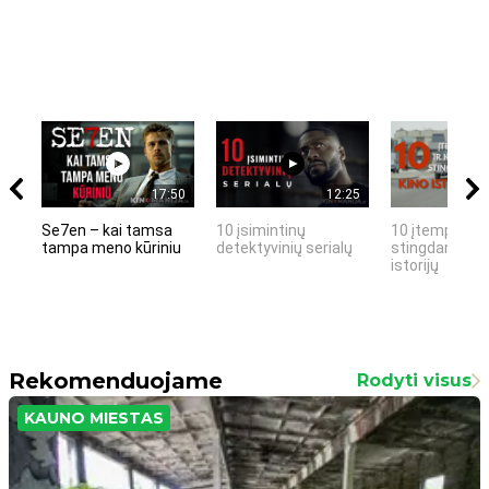
17:50
12:25
Se7en – kai tamsa
10 įsimintinų
10 įtemptų, k
tampa meno kūriniu
detektyvinių serialų
stingdančių k
istorijų
Rekomenduojame
Rodyti visus
KAUNO MIESTAS