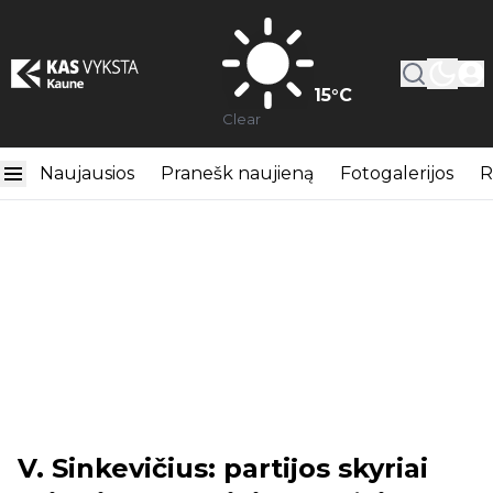
15
°C
Clear
Naujausios
Pranešk naujieną
Fotogalerijos
R
V. Sinkevičius: partijos skyriai