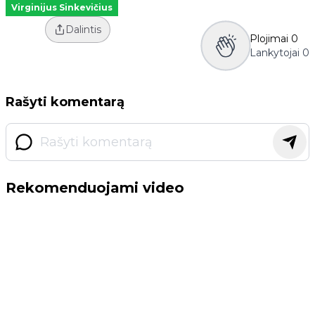
Virginijus Sinkevičius
Dalintis
Plojimai
0
Lankytojai
0
Rašyti komentarą
Rekomenduojami video