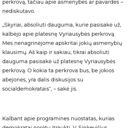
perkrovą, tačiau apie asmenybes ar pavardes –
nediskutavo.
„Skyriai, absoliuti dauguma, kurie pasisakė už,
kalbėjo apie platesnę Vyriausybės perkrovą.
Mes nenagrinėjome apskritai jokių asmenybių
klausimų. Aš kaip ir sakiau, tikrai absoliuti
dauguma pasisakė už platesnę Vyriausybės
perkrovą. O kokia ta perkrova bus, be jokios
abejonės, yra dalis diskusijos su
socialdemokratais“, – sakė jis.
Kalbant apie programines nuostatas, kurias
demokratai norėtų įtraukti, V. Sinkevičius