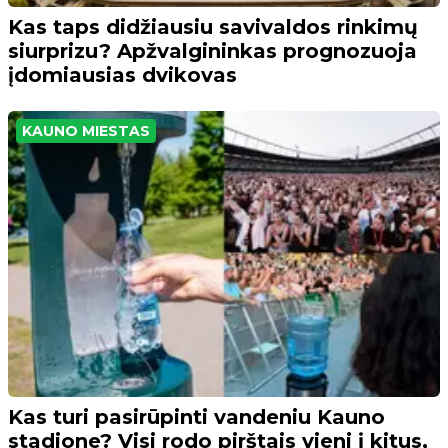
Kas taps didžiausiu savivaldos rinkimų
siurprizu? Apžvalgininkas prognozuoja
įdomiausias dvikovas
KAUNO MIESTAS
Kas turi pasirūpinti vandeniu Kauno
stadione? Visi rodo pirštais vieni į kitus,