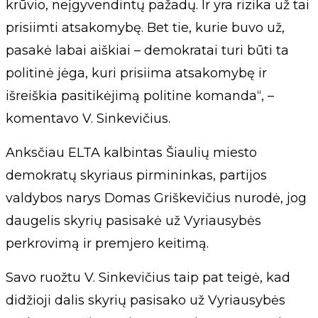
krūvio, neįgyvendintų pažadų. Ir yra rizika už tai
prisiimti atsakomybę. Bet tie, kurie buvo už,
pasakė labai aiškiai – demokratai turi būti ta
politinė jėga, kuri prisiima atsakomybę ir
išreiškia pasitikėjimą politine komanda“, –
komentavo V. Sinkevičius.
Anksčiau ELTA kalbintas Šiaulių miesto
demokratų skyriaus pirmininkas, partijos
valdybos narys Domas Griškevičius nurodė, jog
daugelis skyrių pasisakė už Vyriausybės
perkrovimą ir premjero keitimą.
Savo ruožtu V. Sinkevičius taip pat teigė, kad
didžioji dalis skyrių pasisako už Vyriausybės