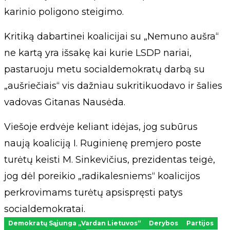
karinio poligono steigimo.
Kritiką dabartinei koalicijai su „Nemuno aušra“
ne kartą yra išsakę kai kurie LSDP nariai,
pastaruoju metu socialdemokratų darbą su
„aušriečiais“ vis dažniau sukritikuodavo ir šalies
vadovas Gitanas Nausėda.
Viešoje erdvėje keliant idėjas, jog subūrus
naują koaliciją I. Ruginienę premjero poste
turėtų keisti M. Sinkevičius, prezidentas teigė,
jog dėl poreikio „radikalesniems“ koalicijos
perkrovimams turėtų apsispręsti patys
socialdemokratai.
Demokratų Sąjunga „Vardan Lietuvos“
Derybos
Partijos