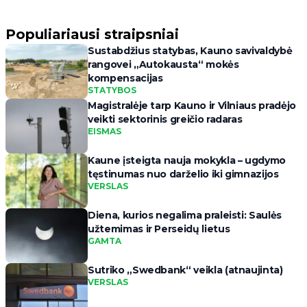
Populiariausi straipsniai
Sustabdžius statybas, Kauno savivaldybė
rangovei „Autokausta“ mokės
kompensacijas
STATYBOS
Magistralėje tarp Kauno ir Vilniaus pradėjo
veikti sektorinis greičio radaras
EISMAS
Kaune įsteigta nauja mokykla – ugdymo
tęstinumas nuo darželio iki gimnazijos
VERSLAS
Diena, kurios negalima praleisti: Saulės
užtemimas ir Perseidų lietus
GAMTA
Sutriko „Swedbank“ veikla (atnaujinta)
VERSLAS