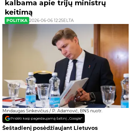
kalbama apie trijų ministrų
keitimą
POLITIKA
2026-06-06 12:25
ELTA
Mindaugas Sinkevičius / P. Adamovič, BNS nuotr.
Pridėti kaip pageidaujamą šaltinį „Google“
Šeštadienį posėdžiaujant Lietuvos