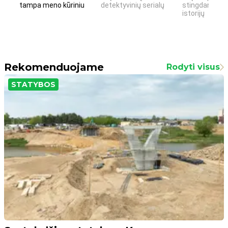
tampa meno kūriniu
detektyvinių serialų
stingdančių k
istorijų
Rekomenduojame
Rodyti visus
STATYBOS