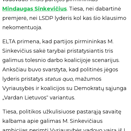
Mindaugas Sinkevičius
. Tiesa, nei dabartinė
premjerė, nei LSDP lyderis kol kas šio klausimo
nekomentuoja.
ELTA primena, kad partijos pirmininkas M.
Sinkevičius sakė tarybai pristatysiantis tris
galimus tolesnio darbo koalicijoje scenarijus.
Anksčiau buvo svarstyta, kad politinės jėgos
lyderis pristatys
status quo
, mažumos
Vyriausybės ir koalicijos su Demokratų sąjunga
„Vardan Lietuvos“ variantus.
Tiesa, politikos užkulisiuose pastarąją savaitę
kalbama apie galimas M. Sinkevičiaus
ambicijas perimti Vyriausybės vadovo vairą iš I.