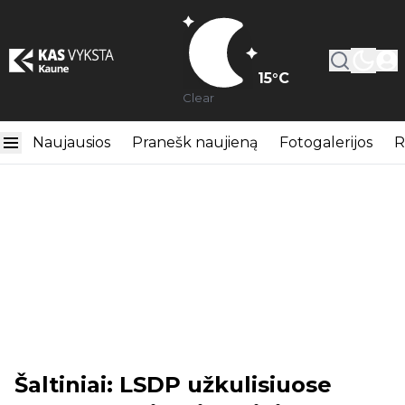
15
°C
Clear
Naujausios
Pranešk naujieną
Fotogalerijos
R
Šaltiniai: LSDP užkulisiuose