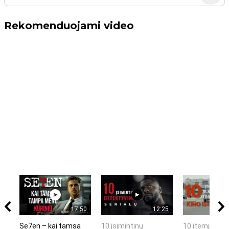
Rekomenduojami video
17:50
12:25
Se7en – kai tamsa
10 įsimintinų
10 įtemptų, k