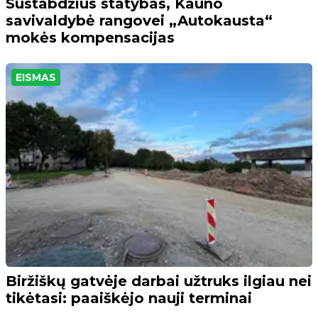
Sustabdžius statybas, Kauno
savivaldybė rangovei „Autokausta“
mokės kompensacijas
EISMAS
Biržiškų gatvėje darbai užtruks ilgiau nei
tikėtasi: paaiškėjo nauji terminai