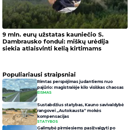
9 mln. eurų užstatas kauniečio S.
Dambrausko fondui: miškų urėdija
siekia atlaisvinti kelią kirtimams
Populiariausi straipsniai
Rimtas perspėjimas judantiems nuo
pajūrio: magistralėje kilo visiškas chaosas
EISMAS
Sustabdžius statybas, Kauno savivaldybė
rangovei „Autokausta“ mokės
kompensacijas
STATYBOS
Galimybė pirmiesiems pasižvalgyti po