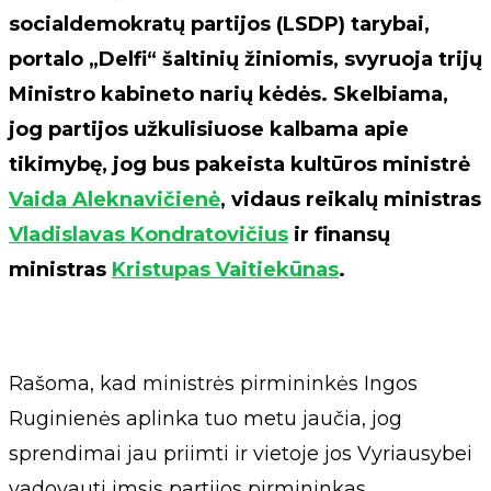
socialdemokratų partijos (LSDP) tarybai,
portalo „Delfi“ šaltinių žiniomis, svyruoja trijų
Ministro kabineto narių kėdės. Skelbiama,
jog partijos užkulisiuose kalbama apie
tikimybę, jog bus pakeista kultūros ministrė
Vaida Aleknavičienė
, vidaus reikalų ministras
Vladislavas Kondratovičius
ir finansų
ministras
Kristupas Vaitiekūnas
.
Rašoma, kad ministrės pirmininkės Ingos
Ruginienės aplinka tuo metu jaučia, jog
sprendimai jau priimti ir vietoje jos Vyriausybei
vadovauti imsis partijos pirmininkas