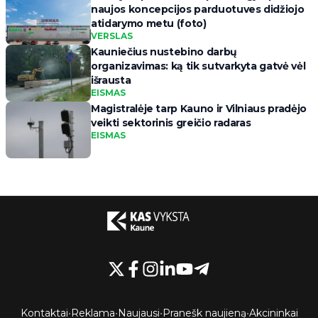
naujos koncepcijos parduotuves didžiojo
atidarymo metu (foto)
VERSLAS
Kauniečius nustebino darbų
organizavimas: ką tik sutvarkyta gatvė vėl
išrausta
EISMAS
Magistralėje tarp Kauno ir Vilniaus pradėjo
veikti sektorinis greičio radaras
EISMAS
Kontaktai
•
Reklama
•
Naujausi
•
Pranešk naujieną
•
Akcininkai