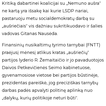
Kritiką dabartinei koalicijai su „Nemuno aušra“
ne kartą yra išsakę kai kurie LSDP nariai,
pastaruoju metu socialdemokratų darbą su
„aušriečiais“ vis dažniau sukritikuodavo ir šalies
vadovas Gitanas Nausėda.
Finansinių nusikaltimų tyrimo tarnybai (FNTT)
praėjusį mėnesį atlikus kratas „aušriečių“
partijos lyderio R. Žemaitaičio ir jo pavaduotojos
Daivos Petkevičienės Seimo kabinetuose,
gyvenamosiose vietose bei partijos būstinėje,
prezidentas pareiškė, jog preciziškas tarnybų
darbas padės apvalyti politinę aplinką nuo
„dalykų, kurių politikoje neturi būti“.