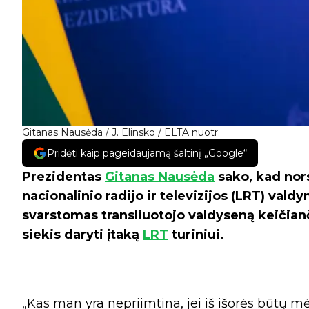
Gitanas Nausėda / J. Elinsko / ELTA nuotr.
Pridėti kaip pageidaujamą šaltinį „Google“
Prezidentas
Gitanas Nausėda
sako, kad nors
nacionalinio radijo ir televizijos (LRT) vald
svarstomas transliuotojo valdyseną keičianč
siekis daryti įtaką
LRT
turiniui.
„Kas man yra nepriimtina, jei iš išorės būtų mė