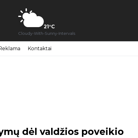
21
°C
Cloudy-With-Sunny-Intervals
Reklama
Kontaktai
lymų dėl valdžios poveikio