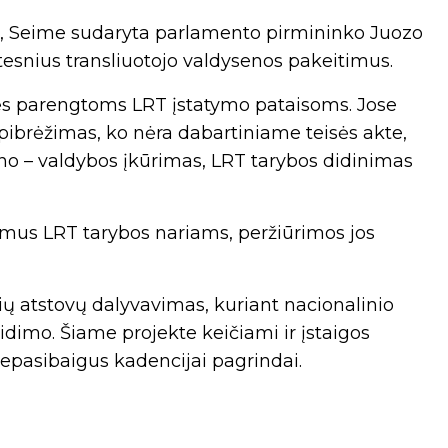
i, Seime sudaryta parlamento pirmininko Juozo
snius transliuotojo valdysenos pakeitimus.
ės parengtoms LRT įstatymo pataisoms. Jose
apibrėžimas, ko nėra dabartiniame teisės akte,
no – valdybos įkūrimas, LRT tarybos didinimas
vimus LRT tarybos nariams, peržiūrimos jos
ių atstovų dalyvavimas, kuriant nacionalinio
eidimo. Šiame projekte keičiami ir įstaigos
nepasibaigus kadencijai pagrindai.