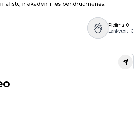
 žurnalistų ir akademinės bendruomenės.
Plojimai
0
Lankytojai
0
eo