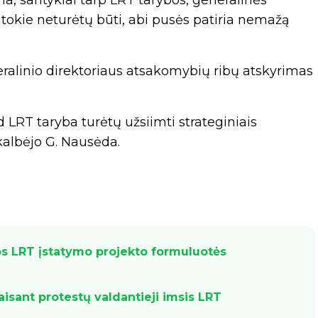
a, santykiai tarp LRT tarybos, generalinės
e tokie neturėtų būti, abi pusės patiria nemažą
ralinio direktoriaus atsakomybių ribų atskyrimas
 LRT taryba turėtų užsiimti strateginiais
– kalbėjo G. Nausėda.
ios LRT įstatymo projekto formuluotės
isant protestų valdantieji imsis LRT