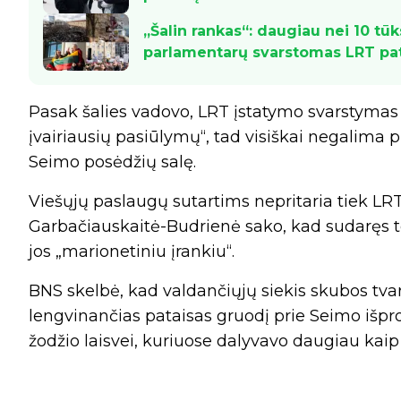
„Šalin rankas“: daugiau nei 10 tū
parlamentarų svarstomas LRT pa
Pasak šalies vadovo, LRT įstatymo svarstymas „
įvairiausių pasiūlymų“, tad visiškai negalima 
Seimo posėdžių salę.
Viešųjų paslaugų sutartims nepritaria tiek LR
Garbačiauskaitė-Budrienė sako, kad sudaręs tok
jos „marionetiniu įrankiu“.
BNS skelbė, kad valdančiųjų siekis skubos tvar
lengvinančias pataisas gruodį prie Seimo išpr
žodžio laisvei, kuriuose dalyvavo daugiau kaip