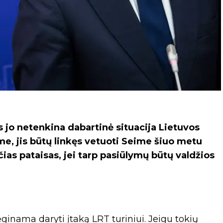
 jo netenkina dabartinė situacija Lietuvos
yme, jis būtų linkęs vetuoti Seime šiuo metu
ias pataisas, jei tarp pasiūlymų būtų valdžios
ginama daryti įtaką LRT turiniui. Jeigu tokių