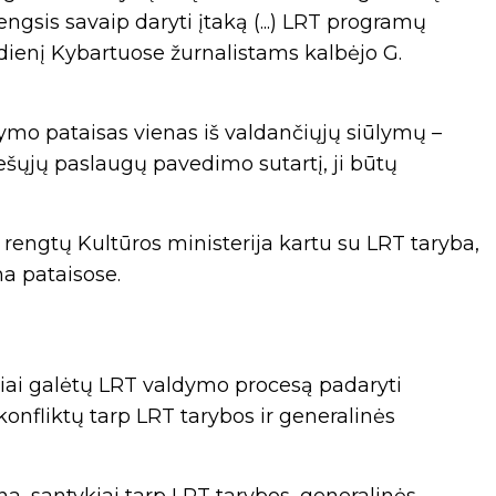
engsis savaip daryti įtaką (...) LRT programų
madienį Kybartuose žurnalistams kalbėjo G.
ymo pataisas vienas iš valdančiųjų siūlymų –
iešųjų paslaugų pavedimo sutartį, ji būtų
rengtų Kultūros ministerija kartu su LRT taryba,
a pataisose.
iai galėtų LRT valdymo procesą padaryti
 konfliktų tarp LRT tarybos ir generalinės