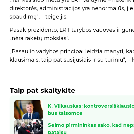
„Tai, kas šiuo metu yra LRT valdyme – netenkin
direktorės, administracijos yra nenormalūs, ji
spaudimą“, – teigė jis.
Pasak prezidento, LRT tarybos vadovės ir gene
„nėra raketų mokslas“.
„Pasaulio vadybos principai leidžia manyti, kad
klausimais, taip pat susijusiais ir su turiniu“, 
Taip pat skaitykite
K. Vilkauskas: kontroversiškiaus
bus taisomos
Seimo pirmininkas sako, kad nepa
pataisų