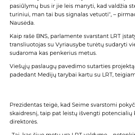
pasiūlymų bus ir jie leis manyti, kad valdžia st
turiniui, man tai bus signalas vetuoti“, – pir
Nausėda.
Kaip rašė BNS, parlamente svarstant LRT įstat
transliuotojas su Vyriausybe turėtų sudaryti v
sudaroma kas penkerius metus.
Viešųjų paslaugų pavedimo sutarties projektą 
padedant Medijų tarybai kartu su LRT, teigiam
Prezidentas teigė, kad Seime svarstomi pokyč
skaidresnį, taip pat leistų išvengti potencialių
direktorės.