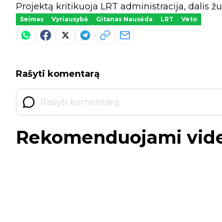
Projektą kritikuoja LRT administracija, dalis
Seimas
Vyriausybė
Gitanas Nausėda
LRT
Veto
Rašyti komentarą
Rekomenduojami vid