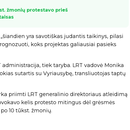
kst. žmonių protestavo prieš
taisas
šiandien yra savotiškas judantis taikinys, pilasi
prognozuoti, koks projektas galiausiai pasieks
T administracija, tiek taryba. LRT vadovė Monika
ias sutartis su Vyriausybę, transliuotojas taptų
ka priimti LRT generalinio direktoriaus atleidimą
ovokavo kelis protesto mitingus dėl grėsmės
 po 10 tūkst. žmonių.