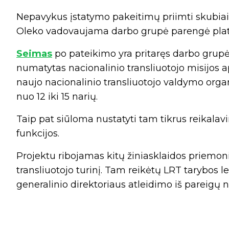
Nepavykus įstatymo pakeitimų priimti skubia
Oleko vadovaujama darbo grupė parengė plate
Seimas
po pateikimo yra pritaręs darbo grup
numatytas nacionalinio transliuotojo misijos 
naujo nacionalinio transliuotojo valdymo orga
nuo 12 iki 15 narių.
Taip pat siūloma nustatyti tam tikrus reikala
funkcijos.
Projektu ribojamas kitų žiniasklaidos priemon
transliuotojo turinį. Tam reikėtų LRT tarybos l
generalinio direktoriaus atleidimo iš pareigų 