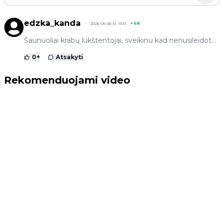
edzka_kanda
2026-05-26 kl. 13:51
+
68
Šaunuoliai krabų lukštentojai, sveikinu kad nenusileidot...
0
+
Atsakyti
Rekomenduojami video