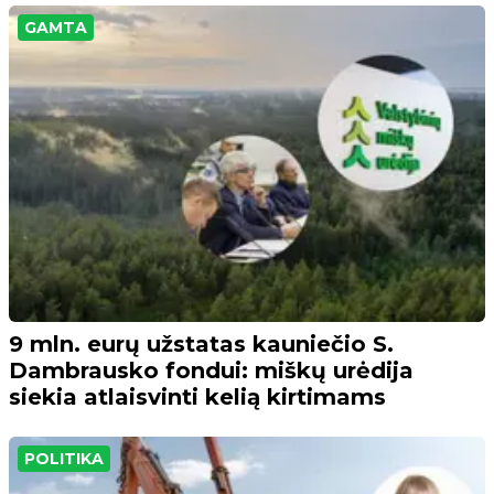
GAMTA
9 mln. eurų užstatas kauniečio S.
Dambrausko fondui: miškų urėdija
siekia atlaisvinti kelią kirtimams
POLITIKA