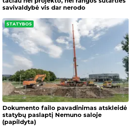
tačiau nei projekto, nei rangos sutarties
savivaldybė vis dar nerodo
STATYBOS
Dokumento failo pavadinimas atskleidė
statybų paslaptį Nemuno saloje
(papildyta)