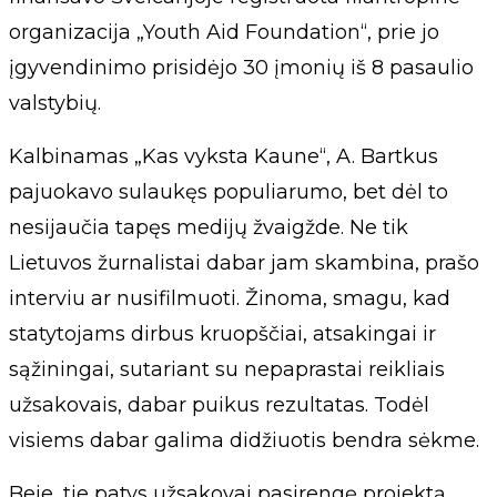
organizacija „Youth Aid Foundation“, prie jo
įgyvendinimo prisidėjo 30 įmonių iš 8 pasaulio
valstybių.
Kalbinamas „Kas vyksta Kaune“, A. Bartkus
pajuokavo sulaukęs populiarumo, bet dėl to
nesijaučia tapęs medijų žvaigžde. Ne tik
Lietuvos žurnalistai dabar jam skambina, prašo
interviu ar nusifilmuoti. Žinoma, smagu, kad
statytojams dirbus kruopščiai, atsakingai ir
sąžiningai, sutariant su nepaprastai reikliais
užsakovais, dabar puikus rezultatas. Todėl
visiems dabar galima didžiuotis bendra sėkme.
Beje, tie patys užsakovai pasirengę projektą