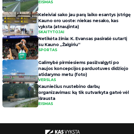
EISMAS
Keleiviai sako jau parą laiko esantys įstrigę
Kauno oro uoste: niekas nesako, kas
vyksta (atnaujinta)
SKAITYTOJAI
Netikėta žinia: K. Evansas pasirašė sutartį
su Kauno „Žalgiriu“
SPORTAS
Galimybė pirmiesiems pasižvalgyti po
naujos koncepcijos parduotuves didžiojo
atidarymo metu (foto)
VERSLAS
Kauniečius nustebino darbų
organizavimas: ką tik sutvarkyta gatvė vėl
išrausta
EISMAS