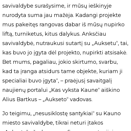
savivaldybe surašysime, ir mūsų ieškinyje
nurodyta suma jau mažėja. Kadangi projekte
mus pakeitęs rangovas dabar iš mūsų nupirko
liftą, turniketus, kitus dalykus. Anksčiau
savivaldybė, nutraukusi sutartį su „Auksetu“, tai,
kas buvo jo įgyta dėl projekto, nupirkti atsisakė.
Bet mums, pagaliau, jokio skirtumo, svarbu,
kad ta įranga atsidurs tame objekte, kuriam ji
specialiai buvo įgyta“, – praėjusį savaitgalį
naujienų portalui „Kas vyksta Kaune“ aiškino
Alius Bartkus – „Aukseto“ vadovas.
Jo teigimu, „nesusiklostę santykiai“ su Kauno
miesto savivaldybe, tikrai neturi įtakos