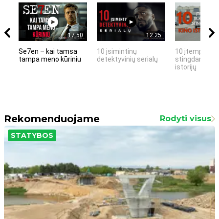
17:50
12:25
Se7en – kai tamsa
10 įsimintinų
10 įtemptų, k
tampa meno kūriniu
detektyvinių serialų
stingdančių k
istorijų
Rekomenduojame
Rodyti visus
STATYBOS