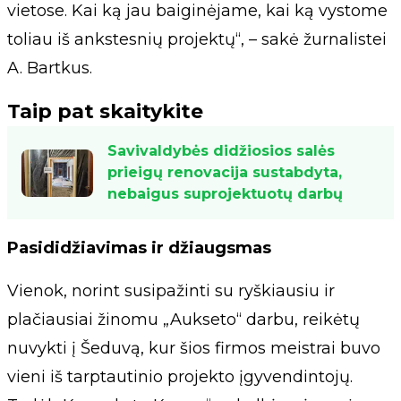
vietose. Kai ką jau baiginėjame, kai ką vystome
toliau iš ankstesnių projektų“, – sakė žurnalistei
A. Bartkus.
Taip pat skaitykite
Savivaldybės didžiosios salės
prieigų renovacija sustabdyta,
nebaigus suprojektuotų darbų
Pasididžiavimas ir džiaugsmas
Vienok, norint susipažinti su ryškiausiu ir
plačiausiai žinomu „Aukseto“ darbu, reikėtų
nuvykti į Šeduvą, kur šios firmos meistrai buvo
vieni iš tarptautinio projekto įgyvendintojų.