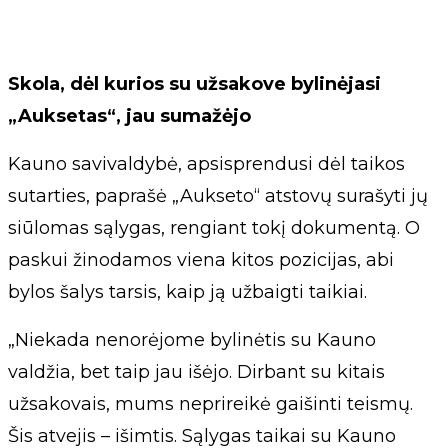
Skola, dėl kurios su užsakove bylinėjasi
„Auksetas“, jau sumažėjo
Kauno savivaldybė, apsisprendusi dėl taikos
sutarties, paprašė „Aukseto“ atstovų surašyti jų
siūlomas sąlygas, rengiant tokį dokumentą. O
paskui žinodamos viena kitos pozicijas, abi
bylos šalys tarsis, kaip ją užbaigti taikiai.
„Niekada nenorėjome bylinėtis su Kauno
valdžia, bet taip jau išėjo. Dirbant su kitais
užsakovais, mums neprireikė gaišinti teismų.
Šis atvejis – išimtis. Sąlygas taikai su Kauno