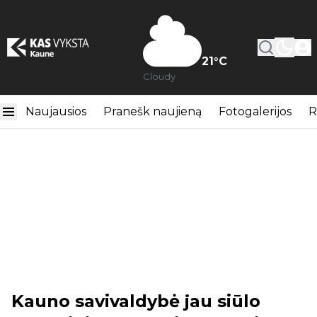
21
°C
Cloudy
Naujausios
Pranešk naujieną
Fotogalerijos
R
Kauno savivaldybė jau siūlo