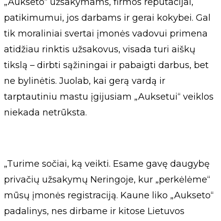
„Aukseto“ užsakymams, firmos reputacijai,
patikimumui, jos darbams ir gerai kokybei. Gal
tik moraliniai svertai įmonės vadovui primena
atidžiau rinktis užsakovus, visada turi aiškų
tikslą – dirbti sąžiningai ir pabaigti darbus, bet
ne bylinėtis. Juolab, kai gerą vardą ir
tarptautiniu mastu įgijusiam „Auksetui“ veiklos
niekada netrūksta.
„Turime sočiai, ką veikti. Esame gavę daugybę
privačių užsakymų Neringoje, kur „perkėlėme“
mūsų įmonės registraciją. Kaune liko „Aukseto“
padalinys, nes dirbame ir kitose Lietuvos