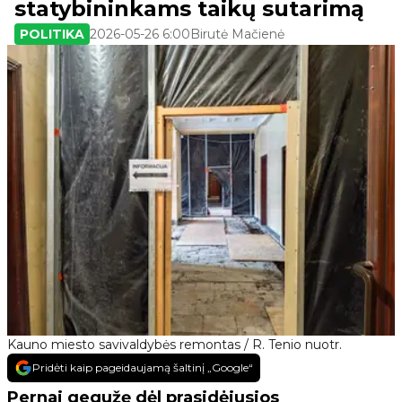
statybininkams taikų sutarimą
POLITIKA
2026-05-26 6:00
Birutė Mačienė
Kauno miesto savivaldybės remontas / R. Tenio nuotr.
Pridėti kaip pageidaujamą šaltinį „Google“
Pernai gegužę dėl prasidėjusios