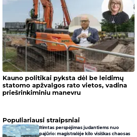
Kauno politikai pyksta dėl be leidimų
statomo apžvalgos rato vietos, vadina
priešrinkiminiu manevru
Populiariausi straipsniai
Rimtas perspėjimas judantiems nuo
pajūrio: magistralėje kilo visiškas chaosas