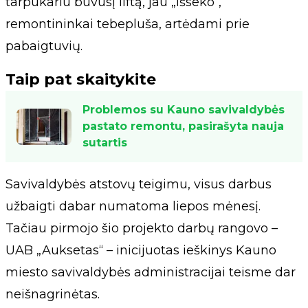
tarpukariu buvusį liftą, jau „išseko“,
remontininkai tebepluša, artėdami prie
pabaigtuvių.
Taip pat skaitykite
Problemos su Kauno savivaldybės
pastato remontu, pasirašyta nauja
sutartis
Savivaldybės atstovų teigimu, visus darbus
užbaigti dabar numatoma liepos mėnesį.
Tačiau pirmojo šio projekto darbų rangovo –
UAB „Auksetas“ – inicijuotas ieškinys Kauno
miesto savivaldybės administracijai teisme dar
neišnagrinėtas.