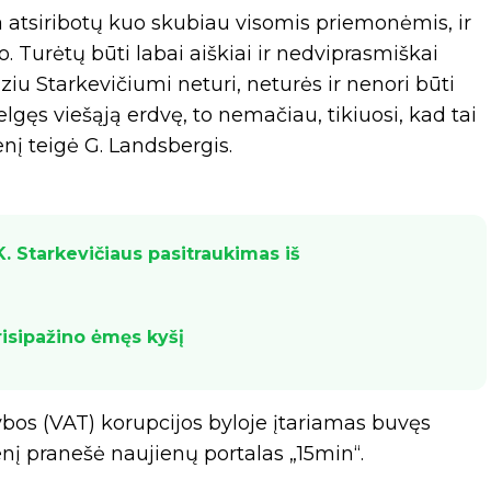
ija atsiribotų kuo skubiau visomis priemonėmis, ir
. Turėtų būti labai aiškiai ir nedviprasmiškai
ziu Starkevičiumi neturi, neturės ir nenori būti
elgęs viešąją erdvę, to nemačiau, tikiuosi, kad tai
enį teigė G. Landsbergis.
. Starkevičiaus pasitraukimas iš
risipažino ėmęs kyšį
ybos (VAT) korupcijos byloje įtariamas buvęs
nį pranešė naujienų portalas „15min“.