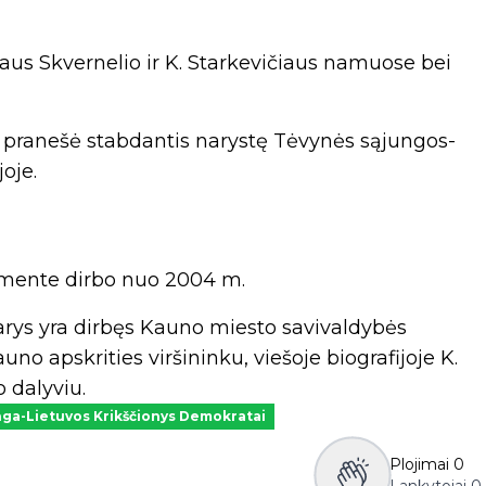
aus Skvernelio ir K. Starkevičiaus namuose bei
, pranešė stabdantis narystę Tėvynės sąjungos-
oje.
lamente dirbo nuo 2004 m.
narys yra dirbęs Kauno miesto savivaldybės
o apskrities viršininku, viešoje biografijoje K.
 dalyviu.
nga-Lietuvos Krikščionys Demokratai
Plojimai
0
Lankytojai
0