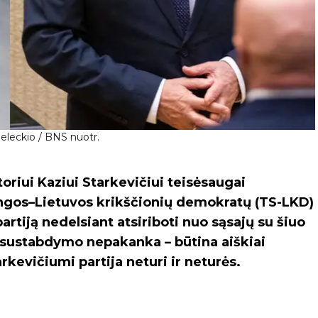
Peleckio / BNS nuotr.
riui Kaziui Starkevičiui teisėsaugai
ungos–Lietuvos krikščionių demokratų (TS-LKD)
artiją nedelsiant atsiriboti nuo sąsajų su šiuo
je sustabdymo nepakanka – būtina aiškiai
arkevičiumi partija neturi ir neturės.