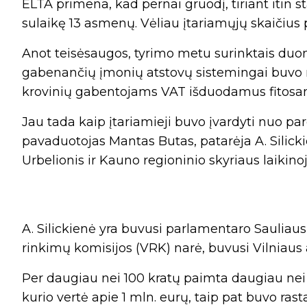
ELTA primena, kad pernai gruodį, tiriant itin 
sulaikę 13 asmenų. Vėliau įtariamųjų skaičius 
Anot teisėsaugos, tyrimo metu surinktais duom
gabenančių įmonių atstovų sistemingai buvo r
krovinių gabentojams VAT išduodamus fitosanit
Jau tada kaip įtariamieji buvo įvardyti nuo par
pavaduotojas Mantas Butas, patarėja A. Silicki
Urbelionis ir Kauno regioninio skyriaus laikino
A. Silickienė yra buvusi parlamentaro Sauliaus
rinkimų komisijos (VRK) narė, buvusi Vilniaus
Per daugiau nei 100 kratų paimta daugiau nei 
kurio vertė apie 1 mln. eurų, taip pat buvo rasta 