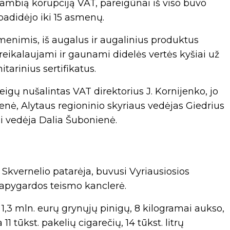
stambią korupciją VAT, pareigūnai iš viso buvo
padidėjo iki 15 asmenų.
enimis, iš augalus ir augalinius produktus
eikalaujami ir gaunami didelės vertės kyšiai už
arinius sertifikatus.
eigų nušalintas VAT direktorius J. Kornijenko, jo
enė, Alytaus regioninio skyriaus vedėjas Giedrius
ji vedėja Dalia Šubonienė.
 Skvernelio patarėja, buvusi Vyriausiosios
 apygardos teismo kanclerė.
1,3 mln. eurų grynųjų pinigų, 8 kilogramai aukso,
11 tūkst. pakelių cigarečių, 14 tūkst. litrų