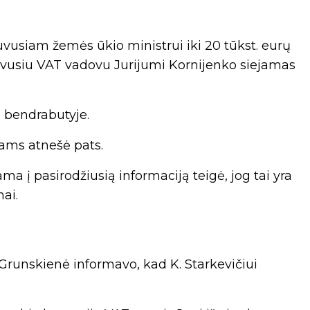
uvusiam žemės ūkio ministrui iki 20 tūkst. eurų
buvusiu VAT vadovu Jurijumi Kornijenko siejamas
 bendrabutyje.
ėjams atnešė pats.
 į pasirodžiusią informaciją teigė, jog tai yra
ai.
Grunskienė informavo, kad K. Starkevičiui