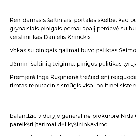
Remdamasis šaltiniais, portalas skelbė, kad b
grynaisiais pinigais pernai spalį perdavė su 
verslininkas Danielis Krinickis.
Vokas su pinigais galimai buvo paliktas Seimo
„15min“ šaltinių teigimu, pinigus politikas tyr
Premjerė Inga Ruginienė trečiadienį reaguodama
rimtas reputacinis smūgis visai politinei sistem
Balandžio viduryje generalinė prokurorė Nida 
pareikšti įtarimai dėl kyšininkavimo.