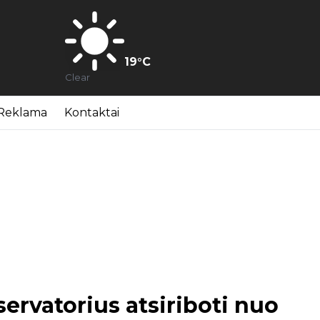
19
°C
Clear
Reklama
Kontaktai
ervatorius atsiriboti nuo