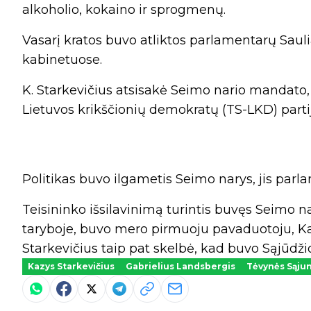
alkoholio, kokaino ir sprogmenų.
Vasarį kratos buvo atliktos parlamentarų Sauli
kabinetuose.
K. Starkevičius atsisakė Seimo nario mandato
Lietuvos krikščionių demokratų (TS-LKD) partij
Politikas buvo ilgametis Seimo narys, jis par
Teisininko išsilavinimą turintis buvęs Seimo 
taryboje, buvo mero pirmuoju pavaduotoju, Kaun
Starkevičius taip pat skelbė, kad buvo Sąjūdžio
Kazys Starkevičius
Gabrielius Landsbergis
Tėvynės Sąju