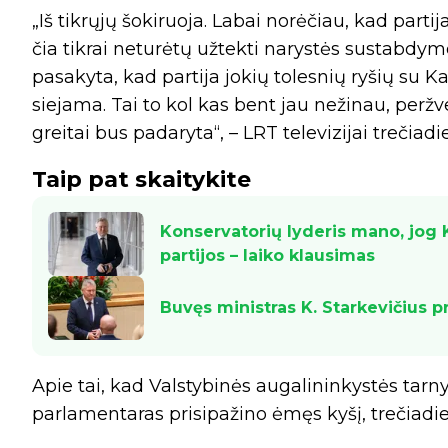
„Iš tikrųjų šokiruoja. Labai norėčiau, kad part
čia tikrai neturėtų užtekti narystės sustabdymo
pasakyta, kad partija jokių tolesnių ryšių su Ka
siejama. Tai to kol kas bent jau nežinau, peržv
greitai bus padaryta“, – LRT televizijai trečiadi
Taip pat skaitykite
Konservatorių lyderis mano, jog K
partijos – laiko klausimas
Buvęs ministras K. Starkevičius p
Apie tai, kad Valstybinės augalininkystės tarn
parlamentaras prisipažino ėmęs kyšį, trečiadie