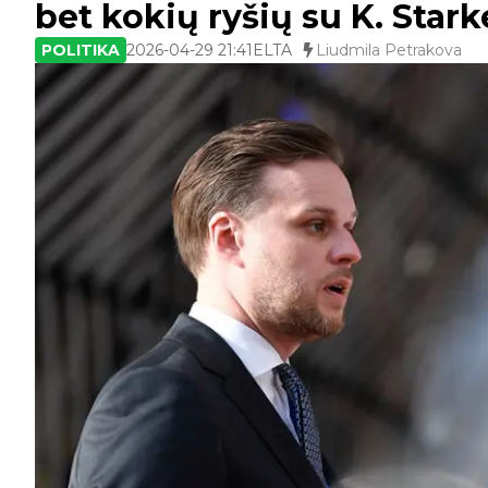
bet kokių ryšių su K. Star
POLITIKA
2026-04-29 21:41
ELTA
Liudmila Petrakova