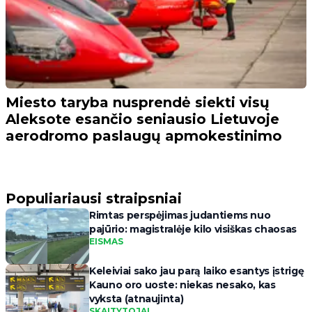
Miesto taryba nusprendė siekti visų
Aleksote esančio seniausio Lietuvoje
aerodromo paslaugų apmokestinimo
Populiariausi straipsniai
Rimtas perspėjimas judantiems nuo
pajūrio: magistralėje kilo visiškas chaosas
EISMAS
Keleiviai sako jau parą laiko esantys įstrigę
Kauno oro uoste: niekas nesako, kas
vyksta (atnaujinta)
SKAITYTOJAI