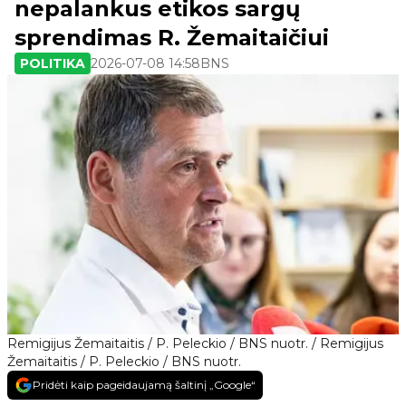
nepalankus etikos sargų
sprendimas R. Žemaitaičiui
POLITIKA
2026-07-08 14:58
BNS
Remigijus Žemaitaitis / P. Peleckio / BNS nuotr. / Remigijus
Žemaitaitis / P. Peleckio / BNS nuotr.
Pridėti kaip pageidaujamą šaltinį „Google“