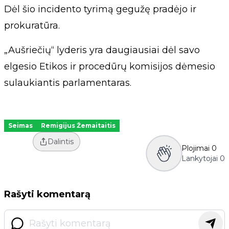
Dėl šio incidento tyrimą gegužę pradėjo ir
prokuratūra.
„Aušriečių“ lyderis yra daugiausiai dėl savo
elgesio Etikos ir procedūrų komisijos dėmesio
sulaukiantis parlamentaras.
Seimas
Remigijus Žemaitaitis
Dalintis
Plojimai
0
Lankytojai
0
Rašyti komentarą