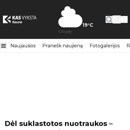
19
°C
Cloudy
Naujausios
Pranešk naujieną
Fotogalerijos
R
Dėl suklastotos nuotraukos –