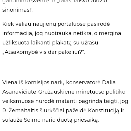
garbinimo šventė“ ir „falas, laisvo žodžio
sinonimas!“.
Kiek vėliau naujienų portaluose pasirodė
informacija, jog nuotrauka netikra, o mergina
užfiksuota laikanti plakatą su užrašu
„Atsakomybė vis dar pakeliui?“.
Viena iš komisijos narių konservatorė Dalia
Asanavičiūtė-Gružauskienė minėtuose politiko
veiksmuose nurodė matanti pagrindą teigti, jog
R. Žemaitaitis šiurkščiai pažeidė Konstituciją ir
sulaužė Seimo nario duotą priesaiką.