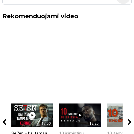
Rekomenduojami video
17:50
12:25
Se7en – kai tamsa
10 įsimintinų
10 įtemptų, k