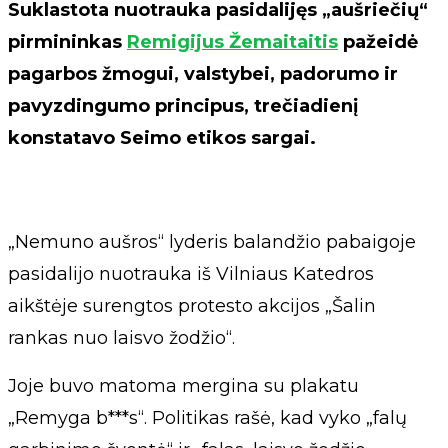
Suklastota nuotrauka pasidalijęs „aušriečių“
pirmininkas
Remigijus Žemaitaitis
pažeidė
pagarbos žmogui, valstybei, padorumo ir
pavyzdingumo principus, trečiadienį
konstatavo Seimo etikos sargai.
„Nemuno aušros“ lyderis balandžio pabaigoje
pasidalijo nuotrauka iš Vilniaus Katedros
aikštėje surengtos protesto akcijos „Šalin
rankas nuo laisvo žodžio“.
Joje buvo matoma mergina su plakatu
„Remyga b***s“. Politikas rašė, kad vyko „falų