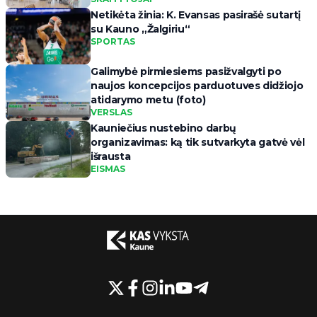
Netikėta žinia: K. Evansas pasirašė sutartį
su Kauno „Žalgiriu“
SPORTAS
Galimybė pirmiesiems pasižvalgyti po
naujos koncepcijos parduotuves didžiojo
atidarymo metu (foto)
VERSLAS
Kauniečius nustebino darbų
organizavimas: ką tik sutvarkyta gatvė vėl
išrausta
EISMAS