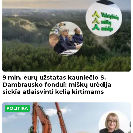
9 mln. eurų užstatas kauniečio S.
Dambrausko fondui: miškų urėdija
siekia atlaisvinti kelią kirtimams
POLITIKA