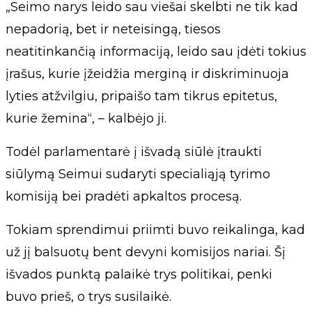
„Seimo narys leido sau viešai skelbti ne tik kad
nepadorią, bet ir neteisingą, tiesos
neatitinkančią informaciją, leido sau įdėti tokius
įrašus, kurie įžeidžia merginą ir diskriminuoja
lyties atžvilgiu, pripaišo tam tikrus epitetus,
kurie žemina“, – kalbėjo ji.
Todėl parlamentarė į išvadą siūlė įtraukti
siūlymą Seimui sudaryti specialiąją tyrimo
komisiją bei pradėti apkaltos procesą.
Tokiam sprendimui priimti buvo reikalinga, kad
už jį balsuotų bent devyni komisijos nariai. Šį
išvados punktą palaikė trys politikai, penki
buvo prieš, o trys susilaikė.