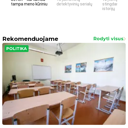
tampa meno kūriniu
detektyvinių serialų
stingdančių k
istorijų
Rekomenduojame
Rodyti visus
POLITIKA