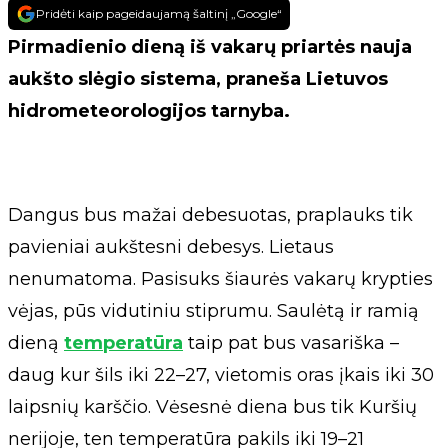
Pridėti kaip pageidaujamą šaltinį „Google“
Pirmadienio dieną iš vakarų priartės nauja
aukšto slėgio sistema, praneša Lietuvos
hidrometeorologijos tarnyba.
Dangus bus mažai debesuotas, praplauks tik
pavieniai aukštesni debesys. Lietaus
nenumatoma. Pasisuks šiaurės vakarų krypties
vėjas, pūs vidutiniu stiprumu. Saulėtą ir ramią
dieną
temperatūra
taip pat bus vasariška –
daug kur šils iki 22–27, vietomis oras įkais iki 30
laipsnių karščio. Vėsesnė diena bus tik Kuršių
nerijoje, ten temperatūra pakils iki 19–21