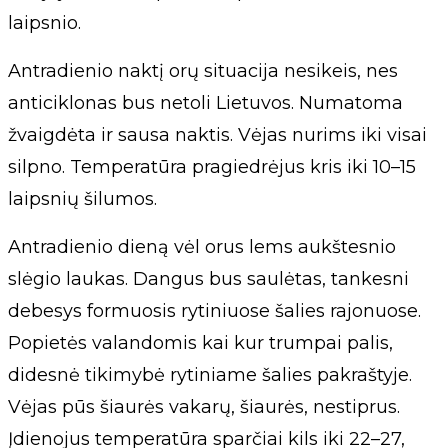
laipsnio.
Antradienio naktį orų situacija nesikeis, nes
anticiklonas bus netoli Lietuvos. Numatoma
žvaigdėta ir sausa naktis. Vėjas nurims iki visai
silpno. Temperatūra pragiedrėjus kris iki 10–15
laipsnių šilumos.
Antradienio dieną vėl orus lems aukštesnio
slėgio laukas. Dangus bus saulėtas, tankesni
debesys formuosis rytiniuose šalies rajonuose.
Popietės valandomis kai kur trumpai palis,
didesnė tikimybė rytiniame šalies pakraštyje.
Vėjas pūs šiaurės vakarų, šiaurės, nestiprus.
Įdienojus temperatūra sparčiai kils iki 22–27,