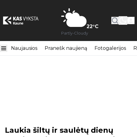
22
°C
Partly-Cloudy
Naujausios
Pranešk naujieną
Fotogalerijos
R
Laukia šiltų ir saulėtų dienų