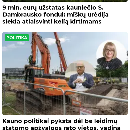
9 mln. eurų užstatas kauniečio S.
Dambrausko fondui: miškų urėdija
siekia atlaisvinti kelią kirtimams
POLITIKA
Kauno politikai pyksta dėl be leidimų
statomo apžvalgos rato vietos, vadina