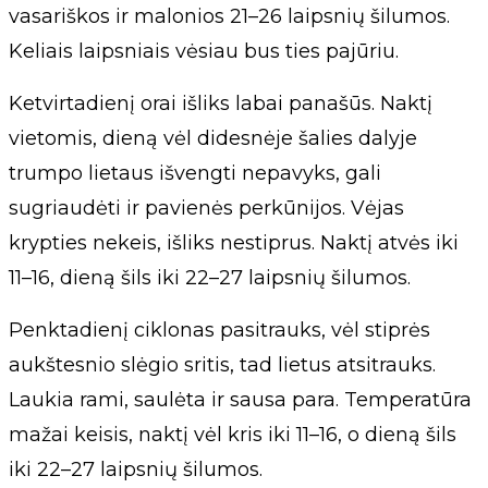
vasariškos ir malonios 21–26 laipsnių šilumos.
Keliais laipsniais vėsiau bus ties pajūriu.
Ketvirtadienį orai išliks labai panašūs. Naktį
vietomis, dieną vėl didesnėje šalies dalyje
trumpo lietaus išvengti nepavyks, gali
sugriaudėti ir pavienės perkūnijos. Vėjas
krypties nekeis, išliks nestiprus. Naktį atvės iki
11–16, dieną šils iki 22–27 laipsnių šilumos.
Penktadienį ciklonas pasitrauks, vėl stiprės
aukštesnio slėgio sritis, tad lietus atsitrauks.
Laukia rami, saulėta ir sausa para. Temperatūra
mažai keisis, naktį vėl kris iki 11–16, o dieną šils
iki 22–27 laipsnių šilumos.