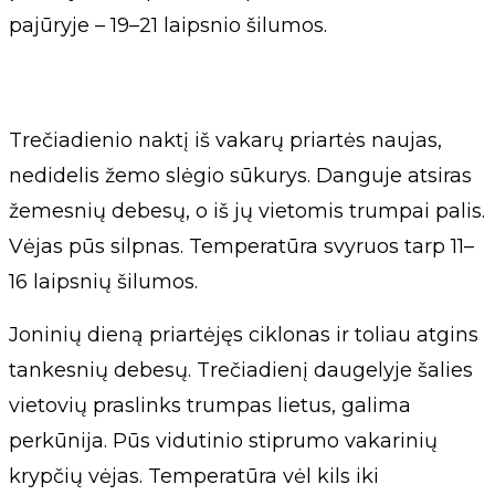
pajūryje – 19–21 laipsnio šilumos.
Trečiadienio naktį iš vakarų priartės naujas,
nedidelis žemo slėgio sūkurys. Danguje atsiras
žemesnių debesų, o iš jų vietomis trumpai palis.
Vėjas pūs silpnas. Temperatūra svyruos tarp 11–
16 laipsnių šilumos.
Joninių dieną priartėjęs ciklonas ir toliau atgins
tankesnių debesų. Trečiadienį daugelyje šalies
vietovių praslinks trumpas lietus, galima
perkūnija. Pūs vidutinio stiprumo vakarinių
krypčių vėjas. Temperatūra vėl kils iki