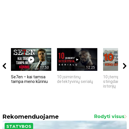
17:50
12:25
Se7en – kai tamsa
10 įsimintinų
10 įtemptų, k
tampa meno kūriniu
detektyvinių serialų
stingdančių k
istorijų
Rekomenduojame
Rodyti visus
STATYBOS