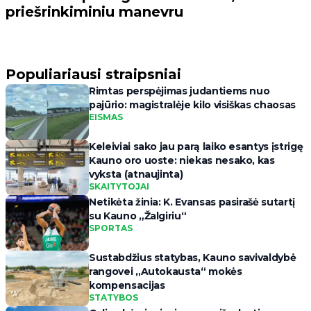
priešrinkiminiu manevru
Populiariausi straipsniai
Rimtas perspėjimas judantiems nuo
pajūrio: magistralėje kilo visiškas chaosas
EISMAS
Keleiviai sako jau parą laiko esantys įstrigę
Kauno oro uoste: niekas nesako, kas
vyksta (atnaujinta)
SKAITYTOJAI
Netikėta žinia: K. Evansas pasirašė sutartį
su Kauno „Žalgiriu“
SPORTAS
Sustabdžius statybas, Kauno savivaldybė
rangovei „Autokausta“ mokės
kompensacijas
STATYBOS