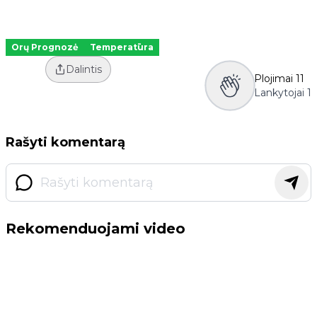
Orų Prognozė
Temperatūra
Dalintis
Plojimai
11
Lankytojai
1
Rašyti komentarą
Rekomenduojami video