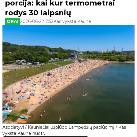
porcija: kai kur termometrai
rodys 30 laipsnių
ORAI
2026-06-22 7:52
Kas vyksta Kaune
Asociatyvi / Kauniečiai užplūdo Lampėdžių paplūdimį / Kas
vyksta Kaune nuotr.