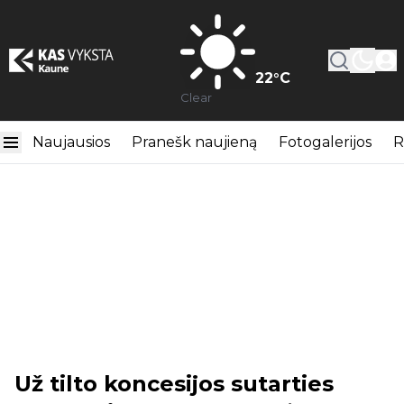
22
°C
Clear
Naujausios
Pranešk naujieną
Fotogalerijos
R
Už tilto koncesijos sutarties