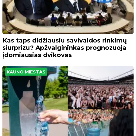
Kas taps didžiausiu savivaldos rinkimų
siurprizu? Apžvalgininkas prognozuoja
įdomiausias dvikovas
KAUNO MIESTAS