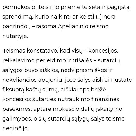
permokos priteisimo priėmė teisėtą ir pagrįstą
sprendimą, kurio naikinti ar keisti (...) nėra
pagrindo“, – rašoma Apeliacinio teismo
nutartyje.
Teismas konstatavo, kad visų – koncesijos,
reikalavimo perleidimo ir trišalės – sutarčių
sąlygos buvo aiškios, nedviprasmiškos ir
nekeliančios abejonių, jose šalys aiškiai nustatė
fiksuotą kaštų sumą, aiškiai apsibrėžė
koncesijos sutarties nutraukimo finansines
pasekmes, aptarė mokesčio dalių įskaitymo
galimybes, o šių sutarčių sąlygų šalys teisme
neginčijo.