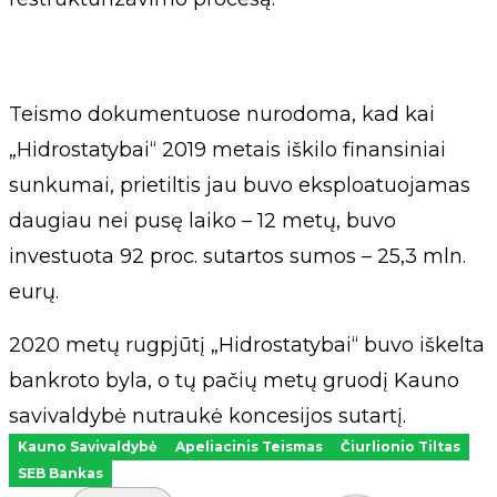
Teismo dokumentuose nurodoma, kad kai
„Hidrostatybai“ 2019 metais iškilo finansiniai
sunkumai, prietiltis jau buvo eksploatuojamas
daugiau nei pusę laiko – 12 metų, buvo
investuota 92 proc. sutartos sumos – 25,3 mln.
eurų.
2020 metų rugpjūtį „Hidrostatybai“ buvo iškelta
bankroto byla, o tų pačių metų gruodį Kauno
savivaldybė nutraukė koncesijos sutartį.
Kauno Savivaldybė
Apeliacinis Teismas
Čiurlionio Tiltas
SEB Bankas