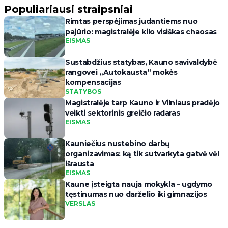
Populiariausi straipsniai
Rimtas perspėjimas judantiems nuo
pajūrio: magistralėje kilo visiškas chaosas
EISMAS
Sustabdžius statybas, Kauno savivaldybė
rangovei „Autokausta“ mokės
kompensacijas
STATYBOS
Magistralėje tarp Kauno ir Vilniaus pradėjo
veikti sektorinis greičio radaras
EISMAS
Kauniečius nustebino darbų
organizavimas: ką tik sutvarkyta gatvė vėl
išrausta
EISMAS
Kaune įsteigta nauja mokykla – ugdymo
tęstinumas nuo darželio iki gimnazijos
VERSLAS