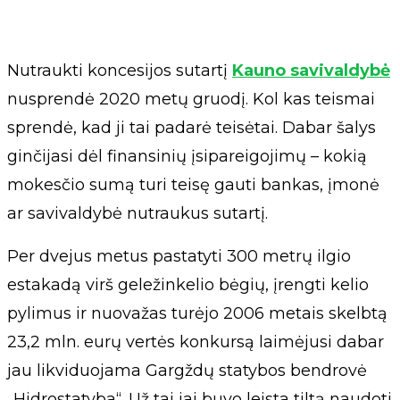
Nutraukti koncesijos sutartį
Kauno savivaldybė
nusprendė 2020 metų gruodį. Kol kas teismai
sprendė, kad ji tai padarė teisėtai. Dabar šalys
ginčijasi dėl finansinių įsipareigojimų – kokią
mokesčio sumą turi teisę gauti bankas, įmonė
ar savivaldybė nutraukus sutartį.
Per dvejus metus pastatyti 300 metrų ilgio
estakadą virš geležinkelio bėgių, įrengti kelio
pylimus ir nuovažas turėjo 2006 metais skelbtą
23,2 mln. eurų vertės konkursą laimėjusi dabar
jau likviduojama Gargždų statybos bendrovė
„Hidrostatyba“. Už tai jai buvo leista tiltą naudoti