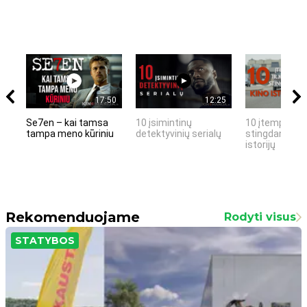
17:50
12:25
Se7en – kai tamsa
10 įsimintinų
10 įtemptų, k
tampa meno kūriniu
detektyvinių serialų
stingdančių k
istorijų
Rekomenduojame
Rodyti visus
STATYBOS