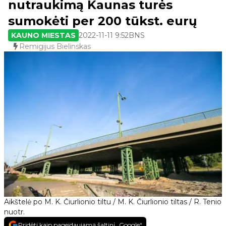
nutraukimą Kaunas turės
sumokėti per 200 tūkst. eurų
KAUNO MIESTAS
2022-11-11 9:52
BNS
Remigijus Bielinskas
Aikštelė po M. K. Čiurlionio tiltu / M. K. Čiurlionio tiltas / R. Tenio
nuotr.
Pridėti kaip pageidaujamą šaltinį „Google“