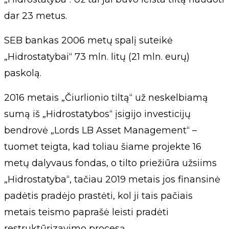
dar 23 metus.
SEB bankas 2006 metų spalį suteikė
„Hidrostatybai“ 73 mln. litų (21 mln. eurų)
paskolą.
2016 metais „Čiurlionio tiltą“ už neskelbiamą
sumą iš „Hidrostatybos“ įsigijo investicijų
bendrovė „Lords LB Asset Management“ –
tuomet teigta, kad toliau šiame projekte 16
metų dalyvaus fondas, o tilto priežiūra užsiims
„Hidrostatyba“, tačiau 2019 metais jos finansinė
padėtis pradėjo prastėti, kol ji tais pačiais
metais teismo paprašė leisti pradėti
restruktūrizavimo procesą.