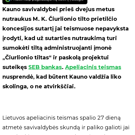
Kauno savivaldybei prieš dvejus metus
nutraukus M. K. Čiurlionio tilto prietilčio
koncesijos sutartį jai teismuose nepavyksta
įrodyti, kad už sutarties nutraukimą turi
sumokėti tiltą administruojanti įmonė
„Čiurlionio tiltas“ ir paskolą projektui
suteikęs
SEB bankas
.
Apeliacinis teismas
nusprendė, kad būtent Kauno valdžia liko
skolinga, o ne atvirkščiai.
Lietuvos apeliacinis teismas spalio 27 dieną
atmetė savivaldybės skundą ir paliko galioti jai