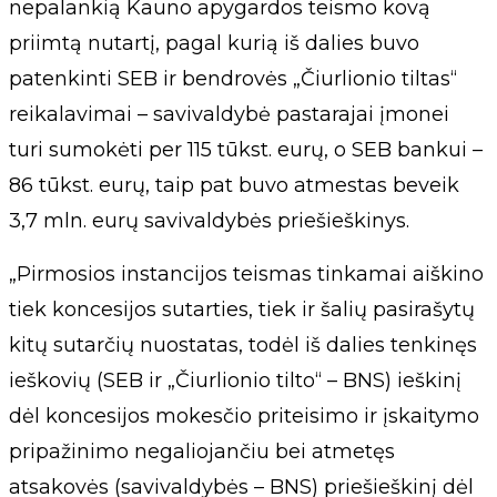
nepalankią Kauno apygardos teismo kovą
priimtą nutartį, pagal kurią iš dalies buvo
patenkinti SEB ir bendrovės „Čiurlionio tiltas“
reikalavimai – savivaldybė pastarajai įmonei
turi sumokėti per 115 tūkst. eurų, o SEB bankui –
86 tūkst. eurų, taip pat buvo atmestas beveik
3,7 mln. eurų savivaldybės priešieškinys.
„Pirmosios instancijos teismas tinkamai aiškino
tiek koncesijos sutarties, tiek ir šalių pasirašytų
kitų sutarčių nuostatas, todėl iš dalies tenkinęs
ieškovių (SEB ir „Čiurlionio tilto“ – BNS) ieškinį
dėl koncesijos mokesčio priteisimo ir įskaitymo
pripažinimo negaliojančiu bei atmetęs
atsakovės (savivaldybės – BNS) priešieškinį dėl