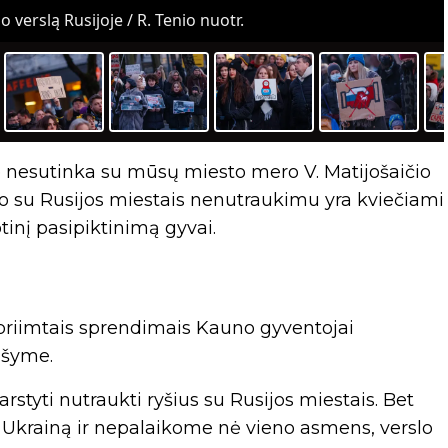
o verslą Rusijoje / R. Tenio nuotr.
ie nesutinka su mūsų miesto mero V. Matijošaičio
 su Rusijos miestais nenutraukimu yra kviečiami
otinį pasipiktinimą gyvai.
 priimtais sprendimais Kauno gyventojai
ašyme.
tyti nutraukti ryšius su Rusijos miestais. Bet
 Ukrainą ir nepalaikome nė vieno asmens, verslo