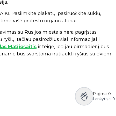
ija.
AIKI. Pasiimkite plakatų, pasiruoškite šūkių,
etime rašė protesto organizatoriai.
avimas su Rusijos miestais nėra pagrįstas
ryšių, tačiau pasirodžius šiai informacijai į
das Matijošaitis
ir teigė, jog jau pirmadienį bus
kuriame bus svarstoma nutraukti ryšius su dviem
Plojimai
0
Lankytojai
0