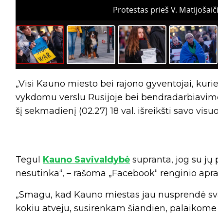
Protestas prieš V. Matijošaiči
„Visi Kauno miesto bei rajono gyventojai, kur
vykdomu verslu Rusijoje bei bendradarbiavimo
šį sekmadienį (02.27) 18 val. išreikšti savo visu
Tegul
Kauno Savivaldybė
supranta, jog su jų
nesutinka“, – rašoma „Facebook“ renginio apr
„Smagu, kad Kauno miestas jau nusprendė svars
kokiu atveju, susirenkam šiandien, palaikome