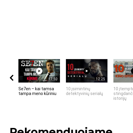
17:50
12:25
Se7en – kai tamsa
10 įsimintinų
10 įtemptų
tampa meno kūriniu
detektyvinių serialų
stingdanči
istorijų
Rekomenduojame