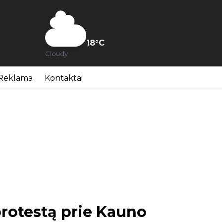
18
°C
Cloudy
Reklama
Kontaktai
 protestą prie Kauno