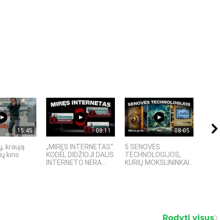
15:45
08:11
08:05
, kraują
„MIRĘS INTERNETAS“:
5 SENOVĖS
„Sost
ų kino
KODĖL DIDŽIOJI DALIS
TECHNOLOGIJOS,
įspū
INTERNETO NĖRA...
KURIŲ MOKSLININKAI...
fanta
Rodyti visus