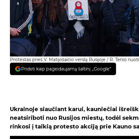
Protestas prieš V. Matijošaičio verslą Rusijoje / R. Tenio nuotr
Pridėti kaip pageidaujamą šaltinį „Google“
Ukrainoje siaučiant karui, kauniečiai išre
neatsiriboti nuo Rusijos miestų, todėl sekm
rinkosi į taikią protesto akciją prie Kauno s