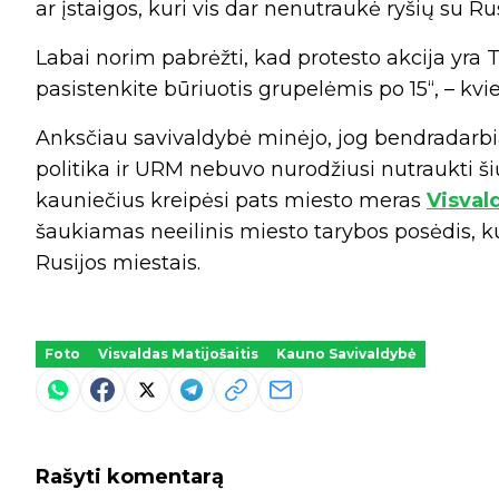
ar įstaigos, kuri vis dar nenutraukė ryšių su Rus
Labai norim pabrėžti, kad protesto akcija yra T
pasistenkite būriuotis grupelėmis po 15“, – kvi
Anksčiau savivaldybė minėjo, jog bendradarbi
politika ir URM nebuvo nurodžiusi nutraukti šių 
kauniečius kreipėsi pats miesto meras
Visval
šaukiamas neeilinis miesto tarybos posėdis, 
Rusijos miestais.
Foto
Visvaldas Matijošaitis
Kauno Savivaldybė
Rašyti komentarą