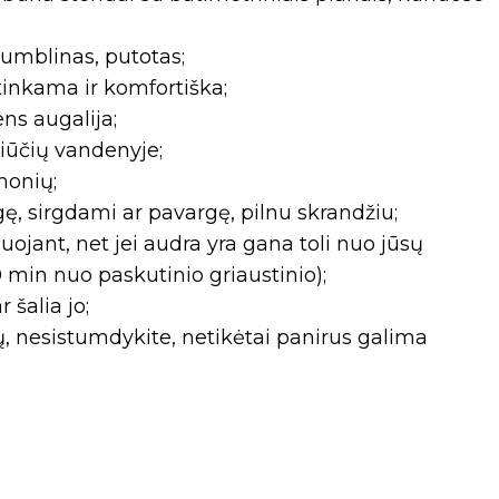
 dumblinas, putotas;
tinkama ir komfortiška;
ns augalija;
liūčių vandenyje;
monių;
gę, sirgdami ar pavargę, pilnu skrandžiu;
ojant, net jei audra yra gana toli nuo jūsų
min nuo paskutinio griaustinio);
 šalia jo;
tų, nesistumdykite, netikėtai panirus galima