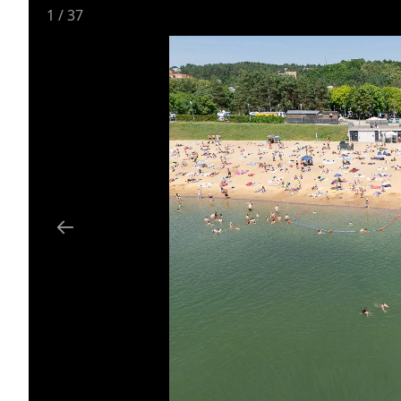
1
/
37