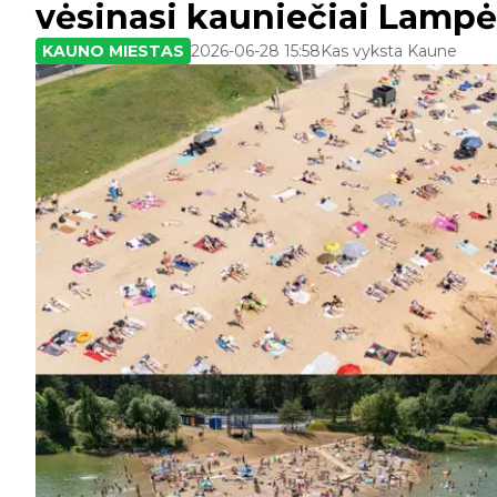
vėsinasi kauniečiai Lampė
KAUNO MIESTAS
2026-06-28 15:58
Kas vyksta Kaune