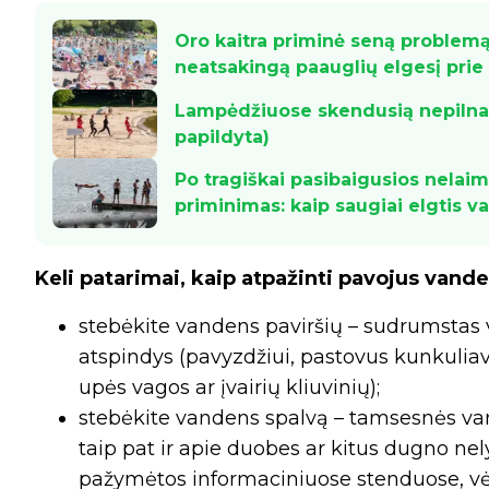
Oro kaitra priminė seną problemą
neatsakingą paauglių elgesį pri
Lampėdžiuose skendusią nepilname
papildyta)
Po tragiškai pasibaigusios nela
priminimas: kaip saugiai elgtis 
Keli patarimai, kaip atpažinti pavojus vande
stebėkite vandens paviršių – sudrumstas 
atspindys (pavyzdžiui, pastovus kunkuliav
upės vagos ar įvairių kliuvinių);
stebėkite vandens spalvą – tamsesnės vand
taip pat ir apie duobes ar kitus dugno ne
pažymėtos informaciniuose stenduose, vėl