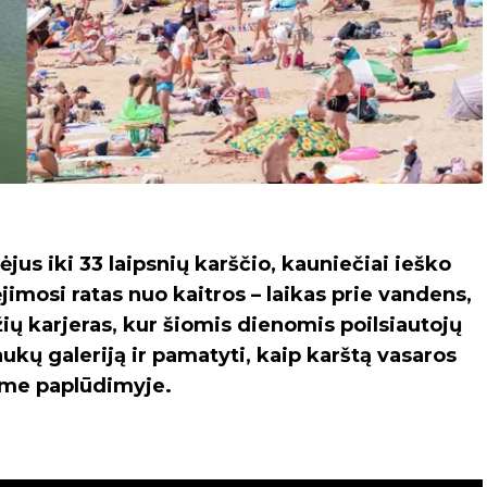
s iki 33 laipsnių karščio, kauniečiai ieško
jimosi ratas nuo kaitros – laikas prie vandens,
ių karjeras, kur šiomis dienomis poilsiautojų
ukų galeriją ir pamatyti, kaip karštą vasaros
me paplūdimyje.