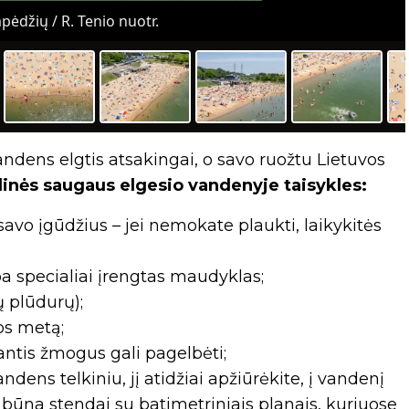
pėdžių / R. Tenio nuotr.
andens elgtis atsakingai, o savo ruožtu Lietuvos
inės saugaus elgesio vandenyje taisykles:
 savo įgūdžius – jei nemokate plaukti, laikykitės
ba specialiai įrengtas maudyklas;
ių plūdurų);
os metą;
antis žmogus gali pagelbėti;
ndens telkiniu, jį atidžiai apžiūrėkite, į vandenį
rų būna stendai su batimetriniais planais, kuriuose