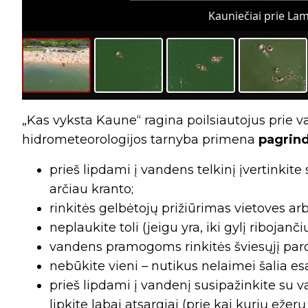
Kauniečiai prie Lam
„Kas vyksta Kaune“ ragina poilsiautojus prie v
hidrometeorologijos tarnyba primena
pagrind
prieš lipdami į vandens telkinį įvertinkite
arčiau kranto;
rinkitės gelbėtojų prižiūrimas vietoves ar
neplaukite toli (jeigu yra, iki gylį ribojanč
vandens pramogoms rinkitės šviesųjį par
nebūkite vieni – nutikus nelaimei šalia es
prieš lipdami į vandenį susipažinkite su va
lipkite labai atsargiai (prie kai kurių eže