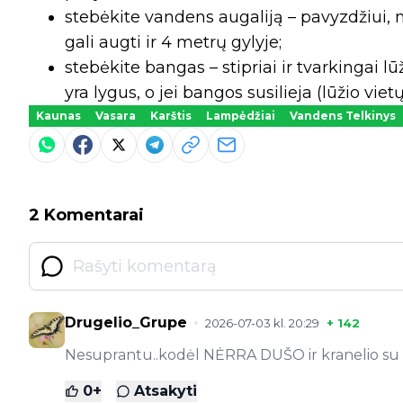
stebėkite vandens augaliją – pavyzdžiui, m
gali augti ir 4 metrų gylyje;
stebėkite bangas – stipriai ir tvarkingai 
yra lygus, o jei bangos susilieja (lūžio vi
Kaunas
Vasara
Karštis
Lampėdžiai
Vandens Telkinys
2 Komentarai
Drugelio_Grupe
2026-07-03 kl. 20:29
+
142
Nesuprantu..kodėl NĖRRA DUŠO ir kranelio su 
0
+
Atsakyti