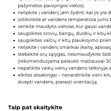
pažymėtos pavojingos vietos);
nelipkite į vandenį jam žydint, kai jis yra
įsitikinkite ar vandens temperatūra jums 
venkite maudytis vietose, kur gausi vande
saugokitės srovių, bangų, duobių ir kitų k
saugokitės valčių ir kitų plaukiojimo prie
nelįskite į vandenį smarkiai įkaitę, apsvai
stebėkite orų sąlygas, nesimaudykite žaibu
(rekomenduojama palaukti mažiausiai 30 
nepalikite vaikų vienų vandens telkinyje ar
elkitės atsakingai – nenardinkite vieni ki
įkvėpti vandens, prarasti orientaciją.
Taip pat skaitykite