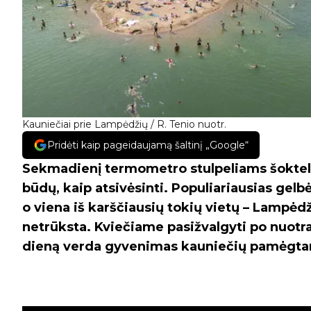
Kauniečiai prie Lampėdžių / R. Tenio nuotr.
Pridėti kaip pageidaujamą šaltinį „Google“
Sekmadienį termometro stulpeliams šoktelėju
būdų, kaip atsivėsinti. Populiariausias gelbė
o viena iš karščiausių tokių vietų – Lampėdž
netrūksta. Kviečiame pasižvalgyti po nuotra
dieną verda gyvenimas kauniečių pamėgta