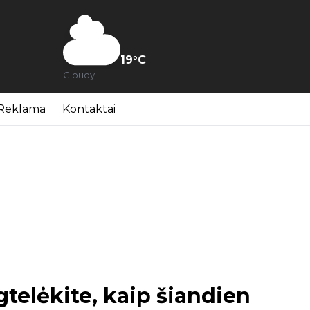
19
°C
Cloudy
Reklama
Kontaktai
gtelėkite, kaip šiandien