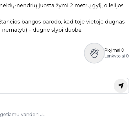
eldų-nendrių juosta žymi 2 metrų gylį, o lelijos
lūžtančios bangos parodo, kad toje vietoje dugnas
etų nematyti) – dugne slypi duobė.
Plojimai
0
Lankytojai
0
getiamu vandeniu...