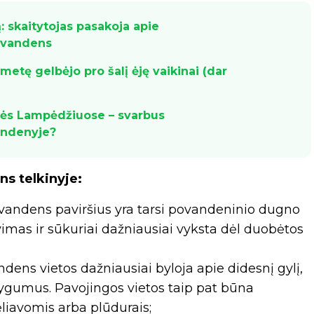
: skaitytojas pasakoja apie
e vandens
tę gelbėjo pro šalį ėję vaikinai (dar
imės Lampėdžiuose – svarbus
vandenyje?
ns telkinyje:
vandens paviršius yra tarsi povandeninio dugno
imas ir sūkuriai dažniausiai vyksta dėl duobėtos
ens vietos dažniausiai byloja apie didesnį gylį,
lygumus. Pavojingos vietos taip pat būna
iavomis arba plūdurais;