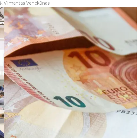
ė, Vilmantas Venckūnas