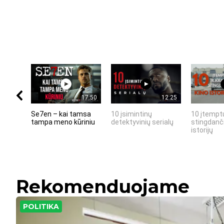
17:50
12:25
Se7en – kai tamsa
10 įsimintinų
10 įtemptų
tampa meno kūriniu
detektyvinių serialų
stingdanči
istorijų
Rekomenduojame
POLITIKA