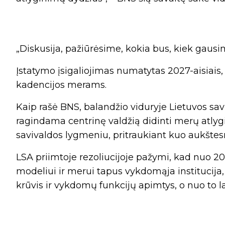
„Diskusija, pažiūrėsime, kokia bus, kiek gausim
Įstatymo įsigaliojimas numatytas 2027-aisiais,
kadencijos merams.
Kaip rašė BNS, balandžio viduryje Lietuvos savi
ragindama centrinę valdžią didinti merų atlyg
savivaldos lygmeniu, pritraukiant kuo aukštes
LSA priimtoje rezoliucijoje pažymi, kad nuo 2
modeliui ir merui tapus vykdomąja institucija
krūvis ir vykdomų funkcijų apimtys, o nuo to l