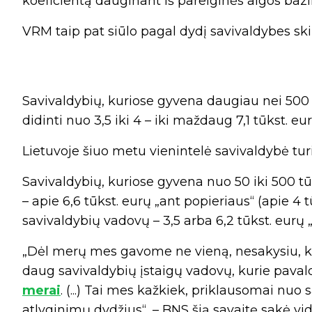
koeficientą dauginant iš pareiginės algos bazin
VRM taip pat siūlo pagal dydį savivaldybes skirst
Savivaldybių, kuriose gyvena daugiau nei 500 
didinti nuo 3,5 iki 4 – iki maždaug 7,1 tūkst. eur
Lietuvoje šiuo metu vienintelė savivaldybė tur
Savivaldybių, kuriose gyvena nuo 50 iki 500 tū
– apie 6,6 tūkst. eurų „ant popieriaus“ (apie 4 t
savivaldybių vadovų – 3,5 arba 6,2 tūkst. eurų „a
„Dėl merų mes gavome ne vieną, nesakysiu, ka
daug savivaldybių įstaigų vadovų, kurie pavaldū
merai
. (...) Tai mes kažkiek, priklausomai nu
atlyginimų dydžius“, – BNS šią savaitę sakė vid