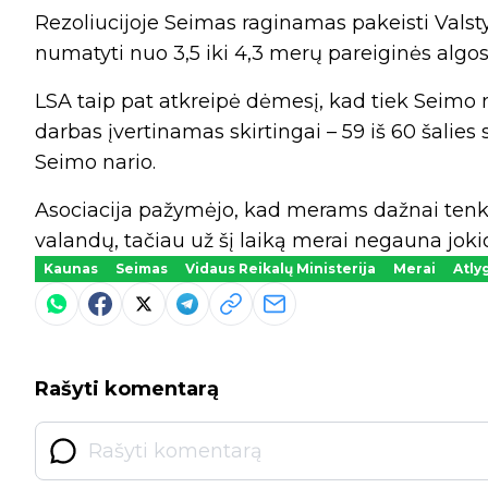
Rezoliucijoje Seimas raginamas pakeisti Valst
numatyti nuo 3,5 iki 4,3 merų pareiginės algos
LSA taip pat atkreipė dėmesį, kad tiek Seimo na
darbas įvertinamas skirtingai – 59 iš 60 šalie
Seimo nario.
Asociacija pažymėjo, kad merams dažnai tenka 
valandų, tačiau už šį laiką merai negauna jokio
Kaunas
Seimas
Vidaus Reikalų Ministerija
Merai
Atly
Rašyti komentarą