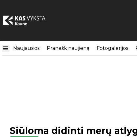
Naujausios
Pranešk naujieną
Fotogalerijos
Siūloma didinti merų atly