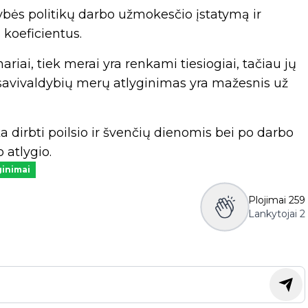
ybės politikų darbo užmokesčio įstatymą ir
 koeficientus.
riai, tiek merai yra renkami tiesiogiai, tačiau jų
s savivaldybių merų atlyginimas yra mažesnis už
dirbti poilsio ir švenčių dienomis bei po darbo
 atlygio.
ginimai
Plojimai
259
Lankytojai
2