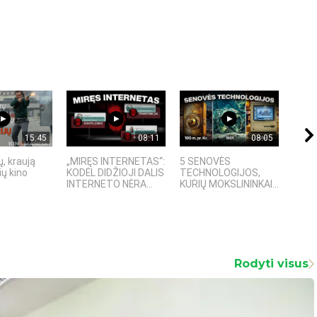
15:45
08:11
08:05
, kraują
„MIRĘS INTERNETAS“:
5 SENOVĖS
„Sost
ų kino
KODĖL DIDŽIOJI DALIS
TECHNOLOGIJOS,
įspū
INTERNETO NĖRA...
KURIŲ MOKSLININKAI...
fanta
Rodyti visus