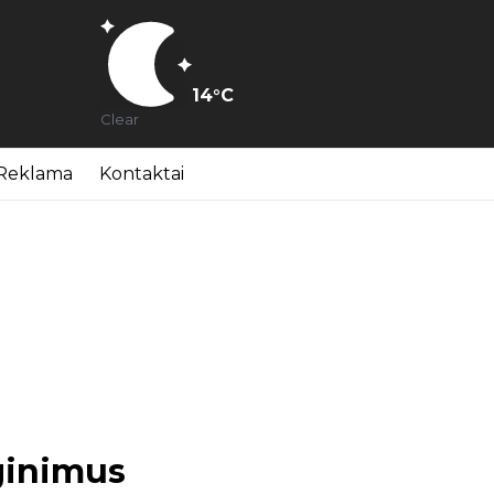
14
°C
Clear
Reklama
Kontaktai
ginimus