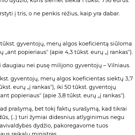
io dydžio, kuris šiemet siekia 1 tūkst. 798 eurus.
yti į tris, o ne penkis rėžius, kaip yra dabar.
tūkst. gyventojų, merų algos koeficientą siūloma
ų „ant popieriaus“ (apie 4,3 tūkst. eurų „į rankas“).
i daugiau nei pusę milijono gyventojų – Vilniaus.
kst. gyventojų, merų algos koeficientas siektų 3,7
ūkst. eurų „į rankas“), iki 50 tūkst. gyventojų
nt popieriaus“ (apie 3,8 tūkst. eurų „į rankas“).
d prašymą, bet tokį faktų surašymą, kad tikrai
s, (...) turi žymiai didesnius atlyginimus negu
o savivaldybės dydžio, pakoregavome tuos
aus reikalų ministras.