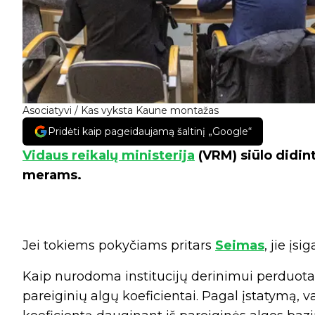
Asociatyvi / Kas vyksta Kaune montažas
Pridėti kaip pageidaujamą šaltinį „Google“
Vidaus reikalų ministerija
(VRM) siūlo didint
merams.
Jei tokiems pokyčiams pritars
Seimas
, jie įs
Kaip nurodoma institucijų derinimui perduota
pareiginių algų koeficientai. Pagal įstatymą,