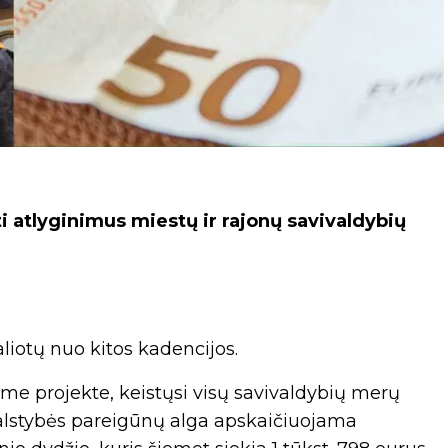
i atlyginimus miestų ir rajonų savivaldybių
igaliotų nuo kitos kadencijos.
me projekte, keistųsi visų savivaldybių merų
 valstybės pareigūnų alga apskaičiuojama