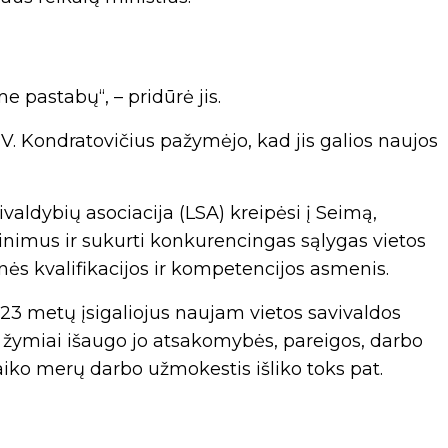
e pastabų“, – pridūrė jis.
 V. Kondratovičius pažymėjo, kad jis galios naujos
valdybių asociacija (LSA) kreipėsi į Seimą,
inimus ir sukurti konkurencingas sąlygas vietos
nės kvalifikacijos ir kompetencijos asmenis.
023 metų įsigaliojus naujam vietos savivaldos
, žymiai išaugo jo atsakomybės, pareigos, darbo
aiko merų darbo užmokestis išliko toks pat.