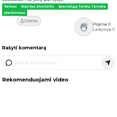
Seimas
Algirdas Stončaitis
Specialiųjų Tyrimų Tarnyba
Įdarbinimas
Dalintis
Plojimai
0
Lankytojai
0
Rašyti komentarą
Rekomenduojami video