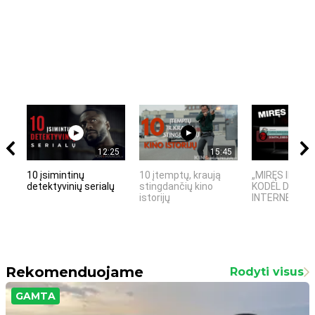
12:25
15:45
10 įsimintinų
10 įtemptų, kraują
„MIRĘS INTER
detektyvinių serialų
stingdančių kino
KODĖL DIDŽIOJ
istorijų
INTERNETO NĖ
Rekomenduojame
Rodyti visus
GAMTA