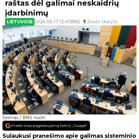
raštas dėl galimai neskaidrių
įdarbinimų
LIETUVOJE
2026-06-17 12:47
BNS
Jūratė Skėrytė
Seimas / BNS nuotr.
Pridėti kaip pageidaujamą šaltinį „Google“
Sulaukusi pranešimo apie galimas sisteminio