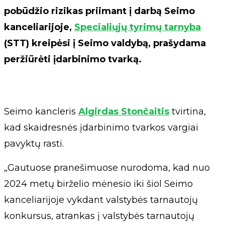
pobūdžio rizikas priimant į darbą Seimo
kanceliarijoje,
Specialiųjų tyrimų tarnyba
(STT) kreipėsi į Seimo valdybą, prašydama
peržiūrėti įdarbinimo tvarką.
Seimo kancleris
Algirdas Stončaitis
tvirtina,
kad skaidresnės įdarbinimo tvarkos vargiai
pavyktų rasti.
„Gautuose pranešimuose nurodoma, kad nuo
2024 metų birželio mėnesio iki šiol Seimo
kanceliarijoje vykdant valstybės tarnautojų
konkursus, atrankas į valstybės tarnautojų