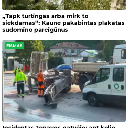
„Tapk turtingas arba mirk to
siekdamas“: Kaune pakabintas plakatas
sudomino pareigūnus
EISMAS
Incidentas Jonavos gatvėje: ant kelio