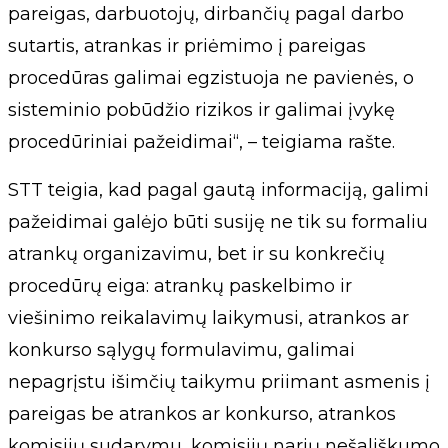
pareigas, darbuotojų, dirbančių pagal darbo
sutartis, atrankas ir priėmimo į pareigas
procedūras galimai egzistuoja ne pavienės, o
sisteminio pobūdžio rizikos ir galimai įvykę
procedūriniai pažeidimai“, – teigiama rašte.
STT teigia, kad pagal gautą informaciją, galimi
pažeidimai galėjo būti susiję ne tik su formaliu
atrankų organizavimu, bet ir su konkrečių
procedūrų eiga: atrankų paskelbimo ir
viešinimo reikalavimų laikymusi, atrankos ar
konkurso sąlygų formulavimu, galimai
nepagrįstu išimčių taikymu priimant asmenis į
pareigas be atrankos ar konkurso, atrankos
komisijų sudarymu, komisijų narių nešališkumo