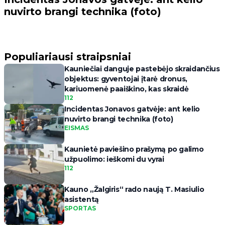
nuvirto brangi technika (foto)
Populiariausi straipsniai
Kauniečiai danguje pastebėjo skraidančius
objektus: gyventojai įtarė dronus,
kariuomenė paaiškino, kas skraidė
112
Incidentas Jonavos gatvėje: ant kelio
nuvirto brangi technika (foto)
EISMAS
Kaunietė paviešino prašymą po galimo
užpuolimo: ieškomi du vyrai
112
Kauno „Žalgiris“ rado naują T. Masiulio
asistentą
SPORTAS