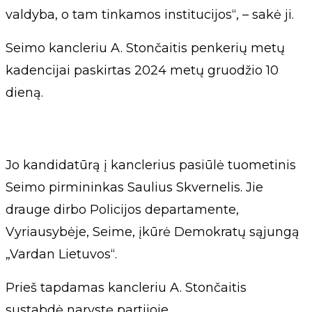
valdyba, o tam tinkamos institucijos“, – sakė ji.
Seimo kancleriu A. Stončaitis penkerių metų
kadencijai paskirtas 2024 metų gruodžio 10
dieną.
Jo kandidatūrą į kanclerius pasiūlė tuometinis
Seimo pirmininkas Saulius Skvernelis. Jie
drauge dirbo Policijos departamente,
Vyriausybėje, Seime, įkūrė Demokratų sąjungą
„Vardan Lietuvos“.
Prieš tapdamas kancleriu A. Stončaitis
sustabdė narystę partijoje.