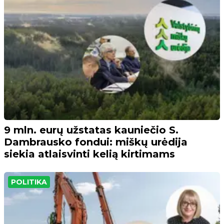
9 mln. eurų užstatas kauniečio S.
Dambrausko fondui: miškų urėdija
siekia atlaisvinti kelią kirtimams
POLITIKA