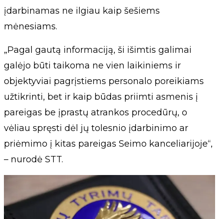
įdarbinamas ne ilgiau kaip šešiems
mėnesiams.
„Pagal gautą informaciją, ši išimtis galimai
galėjo būti taikoma ne vien laikiniems ir
objektyviai pagrįstiems personalo poreikiams
užtikrinti, bet ir kaip būdas priimti asmenis į
pareigas be įprastų atrankos procedūrų, o
vėliau spręsti dėl jų tolesnio įdarbinimo ar
priėmimo į kitas pareigas Seimo kanceliarijoje“,
– nurodė STT.