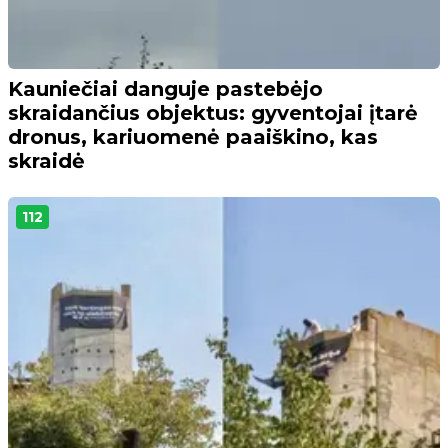
Kauniečiai danguje pastebėjo
skraidančius objektus: gyventojai įtarė
dronus, kariuomenė paaiškino, kas
skraidė
112