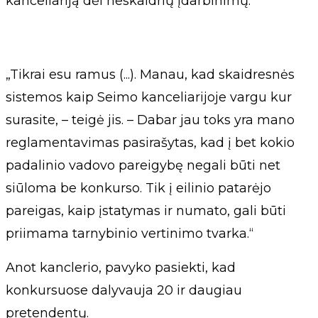
kanceliariją dėl neskaidrių įdarbinimų.
„Tikrai esu ramus (...). Manau, kad skaidresnės
sistemos kaip Seimo kanceliarijoje vargu kur
surasite, – teigė jis. – Dabar jau toks yra mano
reglamentavimas pasirašytas, kad į bet kokio
padalinio vadovo pareigybę negali būti net
siūloma be konkurso. Tik į eilinio patarėjo
pareigas, kaip įstatymas ir numato, gali būti
priimama tarnybinio vertinimo tvarka.“
Anot kanclerio, pavyko pasiekti, kad
konkursuose dalyvauja 20 ir daugiau
pretendentų.