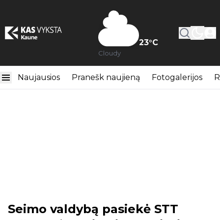
23
°C
Cloudy
Naujausios
Pranešk naujieną
Fotogalerijos
R
Seimo valdybą pasiekė STT