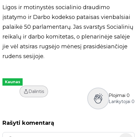
Ligos ir motinystės socialinio draudimo
įstatymo ir Darbo kodekso pataisas vienbalsiai
palaikė 50 parlamentarų. Jas svarstys Socialinių
reikalų ir darbo komitetas, o plenarinėje salėje
jie vėl atsiras rugsėjo mėnesį prasidėsiančioje
rudens sesijoje.
Kaunas
Dalintis
Plojimai
0
Lankytojai
0
Rašyti komentarą