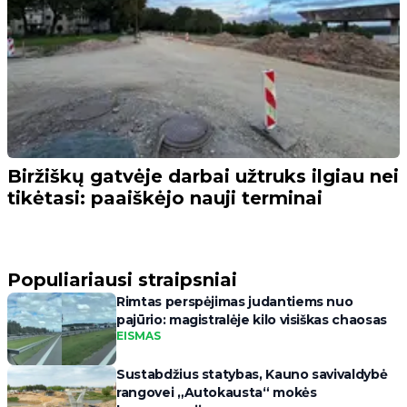
Biržiškų gatvėje darbai užtruks ilgiau nei
tikėtasi: paaiškėjo nauji terminai
Populiariausi straipsniai
Rimtas perspėjimas judantiems nuo
pajūrio: magistralėje kilo visiškas chaosas
EISMAS
Sustabdžius statybas, Kauno savivaldybė
rangovei „Autokausta“ mokės