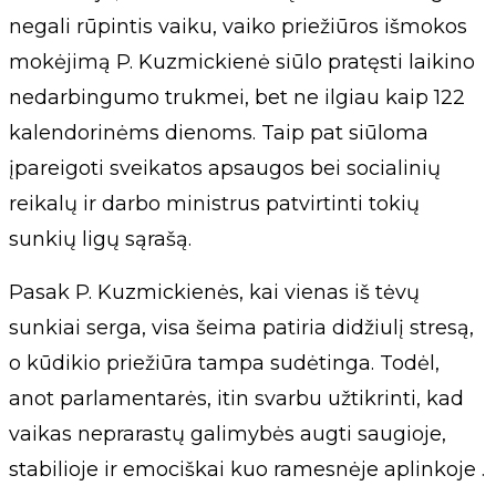
negali rūpintis vaiku, vaiko priežiūros išmokos
mokėjimą P. Kuzmickienė siūlo pratęsti laikino
nedarbingumo trukmei, bet ne ilgiau kaip 122
kalendorinėms dienoms. Taip pat siūloma
įpareigoti sveikatos apsaugos bei socialinių
reikalų ir darbo ministrus patvirtinti tokių
sunkių ligų sąrašą.
Pasak P. Kuzmickienės, kai vienas iš tėvų
sunkiai serga, visa šeima patiria didžiulį stresą,
o kūdikio priežiūra tampa sudėtinga. Todėl,
anot parlamentarės, itin svarbu užtikrinti, kad
vaikas neprarastų galimybės augti saugioje,
stabilioje ir emociškai kuo ramesnėje aplinkoje .