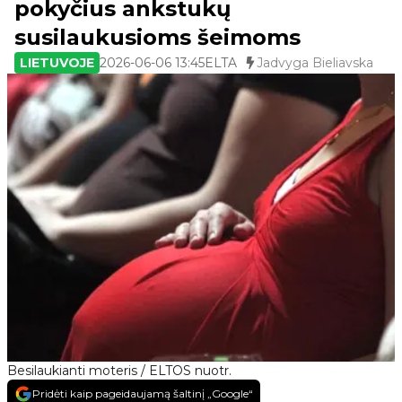
pokyčius ankstukų
susilaukusioms šeimoms
LIETUVOJE
2026-06-06 13:45
ELTA
Jadvyga Bieliavska
Besilaukianti moteris / ELTOS nuotr.
Pridėti kaip pageidaujamą šaltinį „Google“