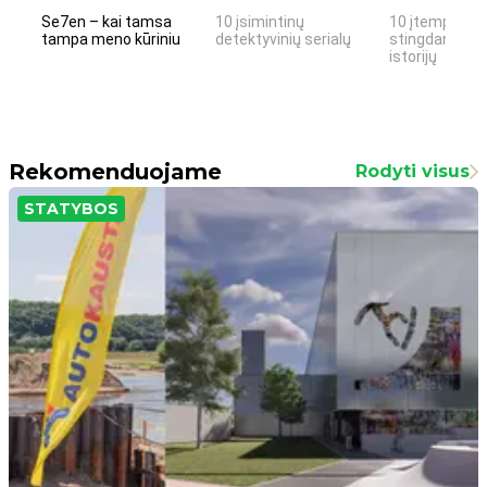
Se7en – kai tamsa
10 įsimintinų
10 įtemptų, k
tampa meno kūriniu
detektyvinių serialų
stingdančių k
istorijų
Rekomenduojame
Rodyti visus
STATYBOS