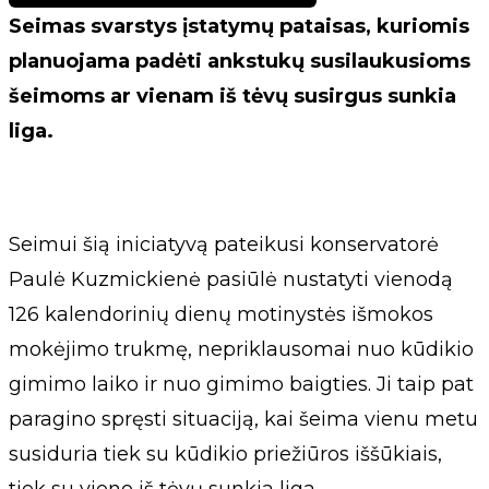
Seimas svarstys įstatymų pataisas, kuriomis
planuojama padėti ankstukų susilaukusioms
šeimoms ar vienam iš tėvų susirgus sunkia
liga.
Seimui šią iniciatyvą pateikusi konservatorė
Paulė Kuzmickienė pasiūlė nustatyti vienodą
126 kalendorinių dienų motinystės išmokos
mokėjimo trukmę, nepriklausomai nuo kūdikio
gimimo laiko ir nuo gimimo baigties. Ji taip pat
paragino spręsti situaciją, kai šeima vienu metu
susiduria tiek su kūdikio priežiūros iššūkiais,