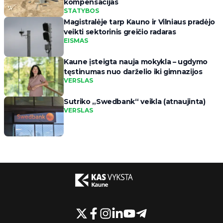
kompensacijas
STATYBOS
Magistralėje tarp Kauno ir Vilniaus pradėjo
veikti sektorinis greičio radaras
EISMAS
Kaune įsteigta nauja mokykla – ugdymo
tęstinumas nuo darželio iki gimnazijos
VERSLAS
Sutriko „Swedbank“ veikla (atnaujinta)
VERSLAS