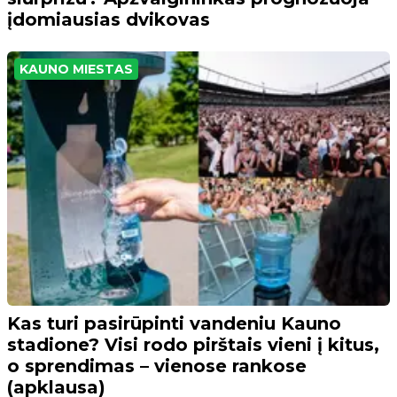
įdomiausias dvikovas
KAUNO MIESTAS
Kas turi pasirūpinti vandeniu Kauno
stadione? Visi rodo pirštais vieni į kitus,
o sprendimas – vienose rankose
(apklausa)