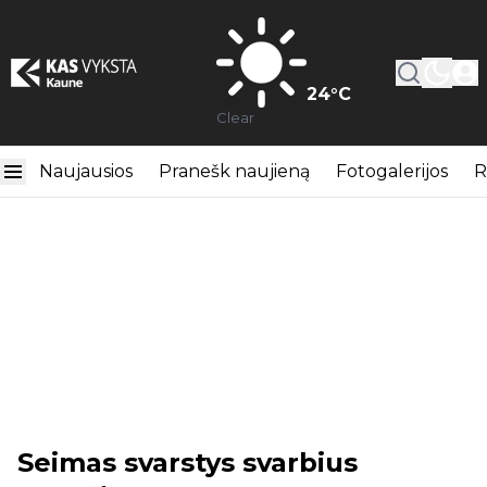
24
°C
Clear
Naujausios
Pranešk naujieną
Fotogalerijos
R
Seimas svarstys svarbius