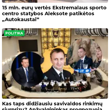
15 mln. eurų vertės Ekstremalaus sporto
centro statybos Aleksote patikėtos
„Autokaustai“
POLITIKA
Kas taps didžiausiu savivaldos rinkimų
siurprizu? Apžvalgininkas prognozuoja