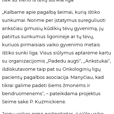
tiek su vieno iš tėvų sunkia liga.
„Kalbame apie pagalbą šeimai, kurią ištiko
sunkumai. Norime per įstatymus sureguliuoti
anksčiau gimusių kūdikių tėvų gyvenimą, jų
patirtus sunkumus ligoninėje ar tų tėvų,
kuriuos pirmaisiais vaiko gyvenimo metais
ištiko sunki liga. Visus siūlymus aptarėme kartu
su organizacijomis „Padedu augti“, „Ankstukai“,
išdiskutavome taip pat su Onkologinių ligų
pacientų pagalbos asociacija. Manyčiau, kad
tikrai galime padėti šiems žmonėms ir
bendruomenėms“, – pateikdama projektus
Seime sakė P. Kuzmickienė.