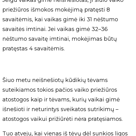
Jeigu vaikas gimė neišnešiotas, ji siūlo vaiko
priežiūros išmokos mokėjimą pratęsti 8
savaitėmis, kai vaikas gimė iki 31 nėštumo
savaitės imtinai. Jei vaikas gimė 32–36
nėštumo savaitę imtinai, mokėjimas būtų
pratęstas 4 savaitėmis.
Šiuo metu neišnešiotų kūdikių tėvams
suteikiamos tokios pačios vaiko priežiūros
atostogos kaip ir tėvams, kurių vaikai gimė
išnešioti ir neturintys sveikatos sutrikimų –
atostogos vaikui prižiūrėti nėra pratęsiamos.
Tuo atveju, kai vienas iš tėvų dėl sunkios ligos