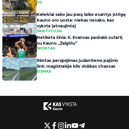
112
Keleiviai sako jau parą laiko esantys įstrigę
Kauno oro uoste: niekas nesako, kas
vyksta (atnaujinta)
SKAITYTOJAI
Netikėta žinia: K. Evansas pasirašė sutartį
su Kauno „Žalgiriu“
SPORTAS
Rimtas perspėjimas judantiems pajūrio
link: magistralėje kilo visiškas chaosas
EISMAS