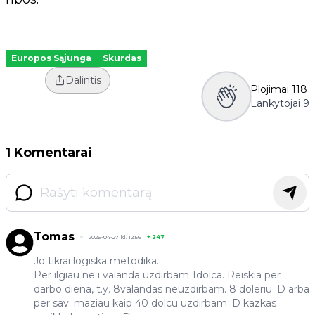
Europos Sąjunga
Skurdas
Dalintis
Plojimai
118
Lankytojai
9
1 Komentarai
Tomas
2026-04-27 kl. 12:56
+
247
Jo tikrai logiska metodika.
Per ilgiau ne i valanda uzdirbam 1dolca. Reiskia per
darbo diena, t.y. 8valandas neuzdirbam. 8 doleriu :D arba
per sav. maziau kaip 40 dolcu uzdirbam :D kazkas