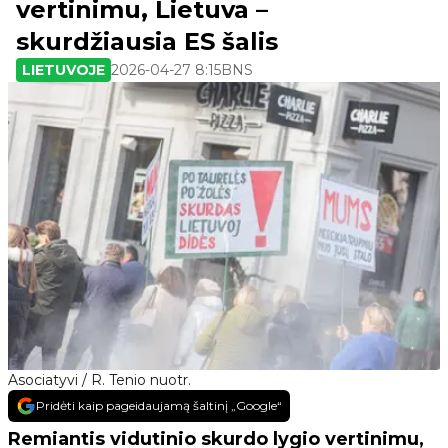
vertinimu, Lietuva –
skurdžiausia ES šalis
LIETUVOJE
2026-04-27 8:15
BNS
Asociatyvi / R. Tenio nuotr.
Pridėti kaip pageidaujamą šaltinį „Google“
Remiantis vidutinio skurdo lygio vertinimu,