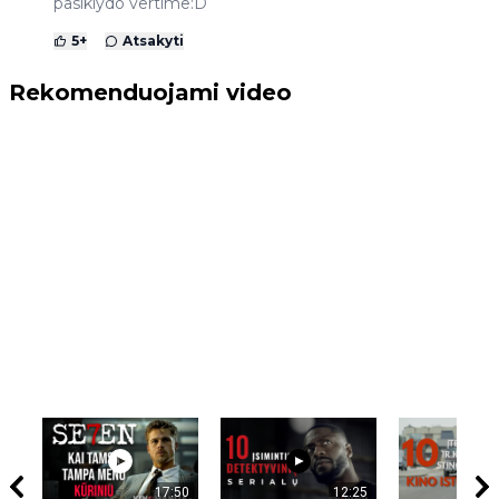
pasiklydo vertime:D
5
+
Atsakyti
Rekomenduojami video
17:50
12:25