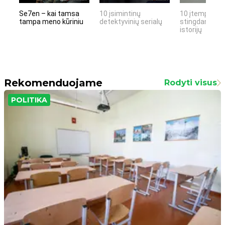
Se7en – kai tamsa
10 įsimintinų
10 įtemptų, k
tampa meno kūriniu
detektyvinių serialų
stingdančių k
istorijų
Rekomenduojame
Rodyti visus
POLITIKA