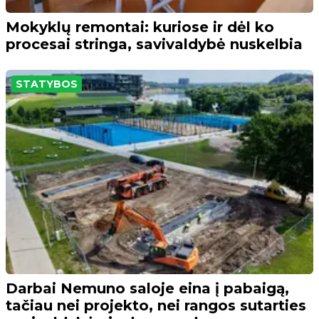
Mokyklų remontai: kuriose ir dėl ko
procesai stringa, savivaldybė nuskelbia
STATYBOS
Darbai Nemuno saloje eina į pabaigą,
tačiau nei projekto, nei rangos sutarties