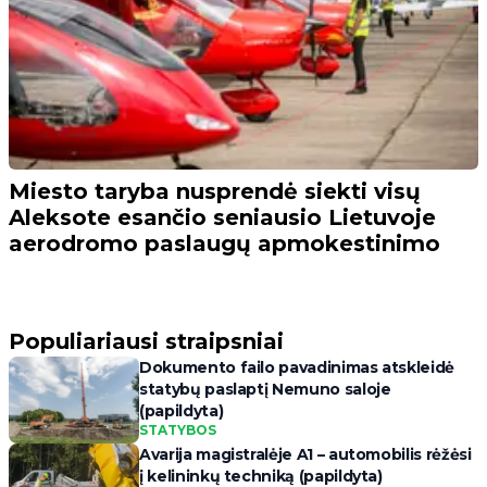
Miesto taryba nusprendė siekti visų
Aleksote esančio seniausio Lietuvoje
aerodromo paslaugų apmokestinimo
Populiariausi straipsniai
Dokumento failo pavadinimas atskleidė
statybų paslaptį Nemuno saloje
(papildyta)
STATYBOS
Avarija magistralėje A1 – automobilis rėžėsi
į kelininkų techniką (papildyta)