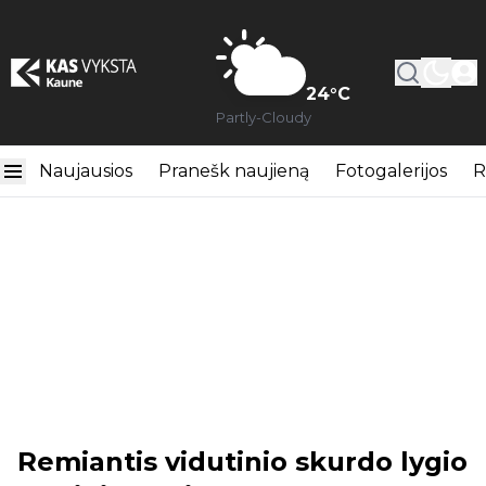
24
°C
Partly-Cloudy
Naujausios
Pranešk naujieną
Fotogalerijos
R
Remiantis vidutinio skurdo lygio