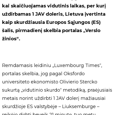
kai skaičiuojamas vidutinis laikas, per kurį
uždirbamas 1 JAV doleris, Lietuva įvertinta
kaip skurdžiausia Europos Sąjungos (ES)
šalis, pirmadienį skelbia portalas „Verslo
žinios“.
Remdamasis leidiniu „Luxembourg Times“,
portalas skelbia, jog pagal Oksfordo
universiteto ekonomisto Olivierio Stercko
sukurtą „vidutinio skurdo“ metodiką, praėjusiais
metais norint uždirbti 1 JAV dolerį mažiausiai
skurdžioje ES valstybėje – Liuksemburge –
reikėjo dirbti beveik 21 minutę, tuo metu