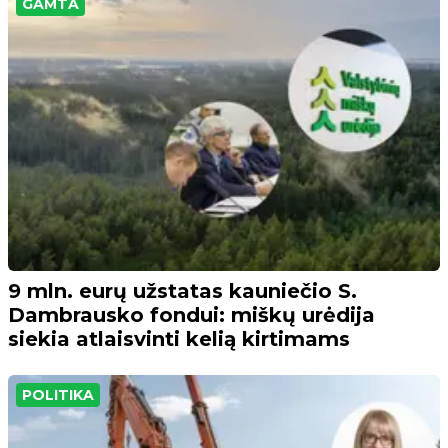
GAMTA
9 mln. eurų užstatas kauniečio S.
Dambrausko fondui: miškų urėdija
siekia atlaisvinti kelią kirtimams
POLITIKA