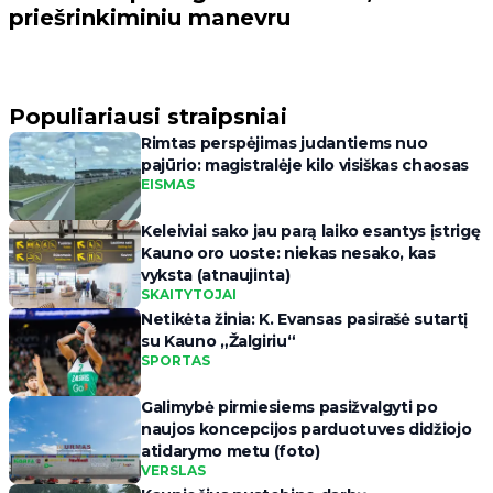
priešrinkiminiu manevru
Populiariausi straipsniai
Rimtas perspėjimas judantiems nuo
pajūrio: magistralėje kilo visiškas chaosas
EISMAS
Keleiviai sako jau parą laiko esantys įstrigę
Kauno oro uoste: niekas nesako, kas
vyksta (atnaujinta)
SKAITYTOJAI
Netikėta žinia: K. Evansas pasirašė sutartį
su Kauno „Žalgiriu“
SPORTAS
Galimybė pirmiesiems pasižvalgyti po
naujos koncepcijos parduotuves didžiojo
atidarymo metu (foto)
VERSLAS