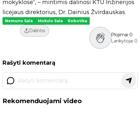
mokyklose“, – mintimis dalinosi KTU Inžinerijos
licėjaus direktorius, Dr. Dainius Žvirdauskas.
Nemuno Sala
Mokslo Sala
Robotika
Dalintis
Plojimai
0
Lankytojai
0
Rašyti komentarą
Rekomenduojami video