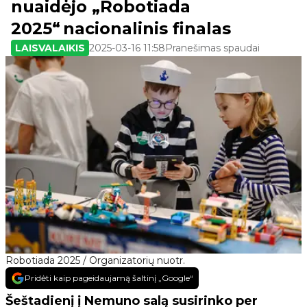
nuaidėjo „Robotiada
2025“ nacionalinis finalas
LAISVALAIKIS
2025-03-16 11:58
Pranešimas spaudai
Robotiada 2025 / Organizatorių nuotr.
Pridėti kaip pageidaujamą šaltinį „Google“
Šeštadienį į Nemuno salą susirinko per