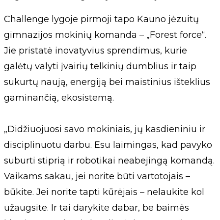
Challenge lygoje pirmoji tapo Kauno jėzuitų
gimnazijos mokinių komanda – „Forest force“.
Jie pristatė inovatyvius sprendimus, kurie
galėtų valyti įvairių telkinių dumblius ir taip
sukurtų naują, energiją bei maistinius išteklius
gaminančią, ekosistemą.
„Didžiuojuosi savo mokiniais, jų kasdieniniu ir
disciplinuotu darbu. Esu laimingas, kad pavyko
suburti stiprią ir robotikai neabejingą komandą.
Vaikams sakau, jei norite būti vartotojais –
būkite. Jei norite tapti kūrėjais – nelaukite kol
užaugsite. Ir tai darykite dabar, be baimės