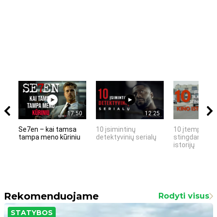
17:50
12:25
Se7en – kai tamsa
10 įsimintinų
10 įtemptų, k
tampa meno kūriniu
detektyvinių serialų
stingdančių k
istorijų
Rekomenduojame
Rodyti visus
STATYBOS