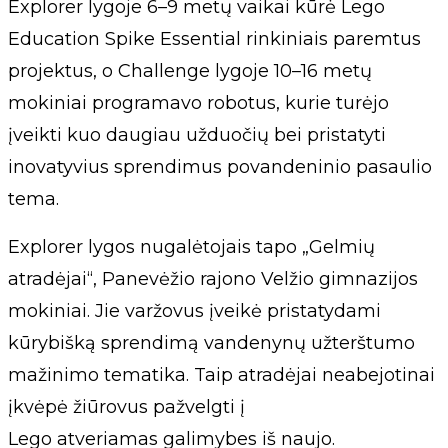
Explorer lygoje 6–9 metų vaikai kūrė Lego
Education Spike Essential rinkiniais paremtus
projektus, o Challenge lygoje 10–16 metų
mokiniai programavo robotus, kurie turėjo
įveikti kuo daugiau užduočių bei pristatyti
inovatyvius sprendimus povandeninio pasaulio
tema.
Explorer lygos nugalėtojais tapo „Gelmių
atradėjai“, Panevėžio rajono Velžio gimnazijos
mokiniai. Jie varžovus įveikė pristatydami
kūrybišką sprendimą vandenynų užterštumo
mažinimo tematika. Taip atradėjai neabejotinai
įkvėpė žiūrovus pažvelgti į
Lego atveriamas galimybes iš naujo.