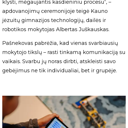
klysti, mėgaujantis kasdieniniu procesu“, –
apdovanojimų ceremonijoje teigė Kauno
jėzuitų gimnazijos technologijų, dailės ir
robotikos mokytojas Albertas Juškauskas.
Pašnekovas pabrėžia, kad vienas svarbiausių
mokytojo tikslų – rasti tinkamą komunikaciją su
vaikais. Svarbu jų noras dirbti, atskleisti savo
gebėjimus ne tik individualiai, bet ir grupėje.