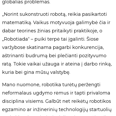
globalias problemas.
„Norint sukonstruoti robotą, reikia pasikartoti
matematiką. Vaikus motyvuoja galimybė čia ir
dabar teorines žinias pritaikyti praktikoje, o
„Robotiada“ – puiki terpė tai įgalinti. Šiose
varžybose skatinama pagarbi konkurencija,
aštrinanti budrumą bei plečianti pozityvumo
ratą. Tokie vaikai užauga ir ateina į darbo rinką,
kuria bei gina mūsų valstybę.
Mano nuomone, robotika turėtų peržengti
neformalaus ugdymo rėmus ir tapti privaloma
disciplina visiems. Galbūt net reikėtų robotikos
egzamino ar inžinerinių technologijų startuolių