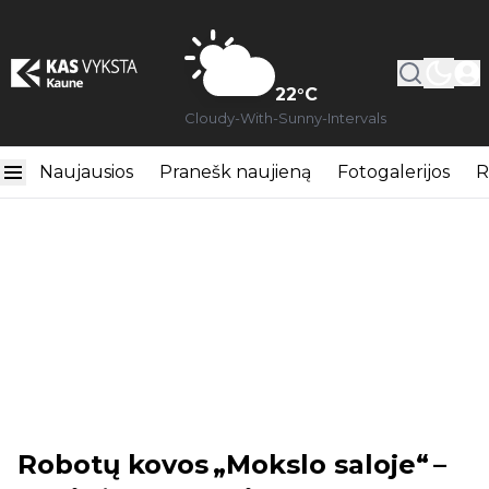
22
°C
Cloudy-With-Sunny-Intervals
Naujausios
Pranešk naujieną
Fotogalerijos
R
Robotų kovos „Mokslo saloje“ –