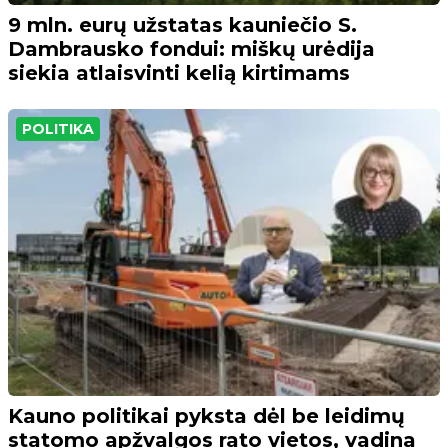
9 mln. eurų užstatas kauniečio S.
Dambrausko fondui: miškų urėdija
siekia atlaisvinti kelią kirtimams
POLITIKA
Kauno politikai pyksta dėl be leidimų
statomo apžvalgos rato vietos, vadina