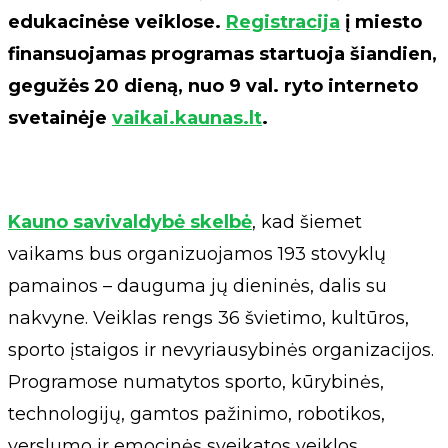
edukacinėse veiklose.
Registracija
į miesto
finansuojamas programas startuoja šiandien,
gegužės 20 dieną, nuo 9 val. ryto interneto
svetainėje
vaikai.kaunas.lt
.
Kauno savivaldybė skelbė
, kad šiemet
vaikams bus organizuojamos 193 stovyklų
pamainos – dauguma jų dieninės, dalis su
nakvyne. Veiklas rengs 36 švietimo, kultūros,
sporto įstaigos ir nevyriausybinės organizacijos.
Programose numatytos sporto, kūrybinės,
technologijų, gamtos pažinimo, robotikos,
verslumo ir emocinės sveikatos veiklos.