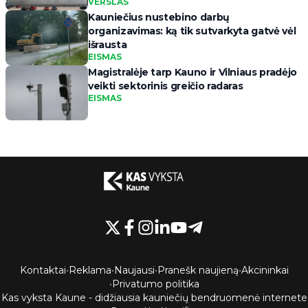
VERSLAS
Kauniečius nustebino darbų
organizavimas: ką tik sutvarkyta gatvė vėl
išrausta
EISMAS
Magistralėje tarp Kauno ir Vilniaus pradėjo
veikti sektorinis greičio radaras
EISMAS
Kontaktai
•
Reklama
•
Naujausi
•
Pranešk naujieną
•
Akcininkai
•
Privatumo politika
Kas vyksta Kaune - didžiausia kauniečių bendruomenė internete