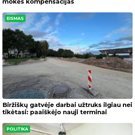
mokės kompensacijas
EISMAS
Biržiškų gatvėje darbai užtruks ilgiau nei
tikėtasi: paaiškėjo nauji terminai
POLITIKA