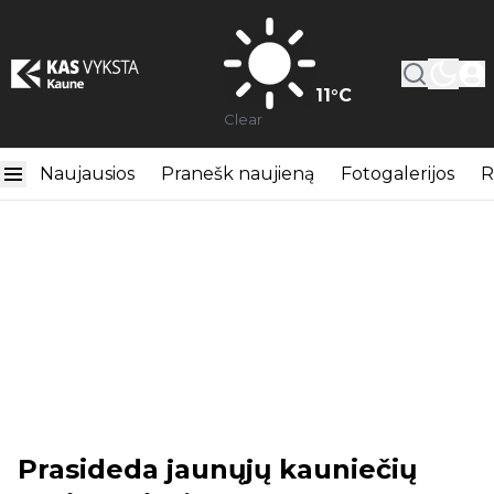
11
°C
Clear
Naujausios
Pranešk naujieną
Fotogalerijos
R
Prasideda jaunųjų kauniečių