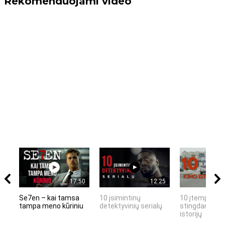
Rekomenduojami video
17:50
12:25
Se7en – kai tamsa
10 įsimintinų
10 įtemptų, k
tampa meno kūriniu
detektyvinių serialų
stingdančių k
istorijų