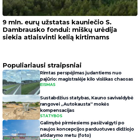
9 mln. eurų užstatas kauniečio S.
Dambrausko fondui: miškų urėdija
siekia atlaisvinti kelią kirtimams
Populiariausi straipsniai
Rimtas perspėjimas judantiems nuo
pajūrio: magistralėje kilo visiškas chaosas
EISMAS
Sustabdžius statybas, Kauno savivaldybė
rangovei „Autokausta“ mokės
kompensacijas
STATYBOS
Galimybė pirmiesiems pasižvalgyti po
naujos koncepcijos parduotuves didžiojo
atidarymo metu (foto)