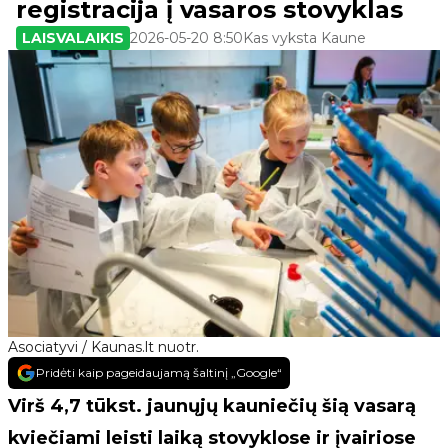
registracija į vasaros stovyklas
LAISVALAIKIS
2026-05-20 8:50
Kas vyksta Kaune
Asociatyvi / Kaunas.lt nuotr.
Pridėti kaip pageidaujamą šaltinį „Google“
Virš 4,7 tūkst. jaunųjų kauniečių šią vasarą
kviečiami leisti laiką stovyklose ir įvairiose