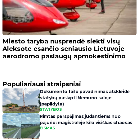
Miesto taryba nusprendė siekti visų
Aleksote esančio seniausio Lietuvoje
aerodromo paslaugų apmokestinimo
Populiariausi straipsniai
Dokumento failo pavadinimas atskleidė
statybų paslaptį Nemuno saloje
(papildyta)
STATYBOS
Rimtas perspėjimas judantiems nuo
pajūrio: magistralėje kilo visiškas chaosas
EISMAS