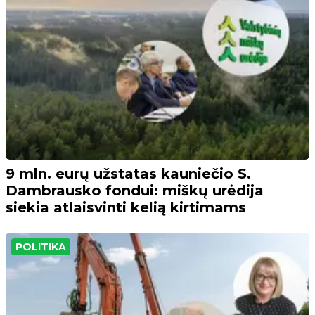
9 mln. eurų užstatas kauniečio S.
Dambrausko fondui: miškų urėdija
siekia atlaisvinti kelią kirtimams
POLITIKA