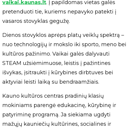
vaikai.kaunas.lt
. Į papildomas vietas galės
pretenduoti tie, kuriems nepavyko patekti į
vasaros stovyklas gegužę.
Dienos stovyklos aprėps platų veiklų spektrą –
nuo technologijų ir mokslo iki sporto, meno bei
kultūros pažinimo. Vaikai galės dalyvauti
STEAM užsiėmimuose, leistis į pažintines
išvykas, įsitraukti į kūrybines dirbtuves bei
aktyviai leisti laiką su bendraamžiais.
Kauno kultūros centras pradinių klasių
mokiniams parengė edukacinę, kūrybinę ir
patyriminę programą. Ja siekiama ugdyti
mažųjų kauniečių kultūrines, socialines ir