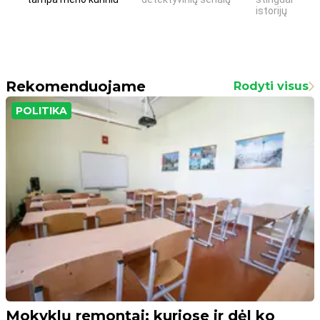
istorijų
Rekomenduojame
Rodyti visus
POLITIKA
Mokyklų remontai: kuriose ir dėl ko