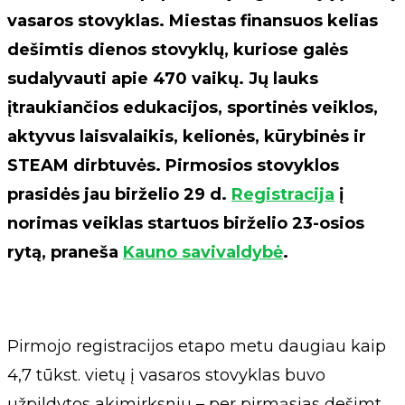
vasaros stovyklas. Miestas finansuos kelias
dešimtis dienos stovyklų, kuriose galės
sudalyvauti apie 470 vaikų. Jų lauks
įtraukiančios edukacijos, sportinės veiklos,
aktyvus laisvalaikis, kelionės, kūrybinės ir
STEAM dirbtuvės. Pirmosios stovyklos
prasidės jau birželio 29 d.
Registracija
į
norimas veiklas startuos birželio 23-osios
rytą, praneša
Kauno savivaldybė
.
Pirmojo registracijos etapo metu daugiau kaip
4,7 tūkst. vietų į vasaros stovyklas buvo
užpildytos akimirksniu – per pirmąsias dešimt