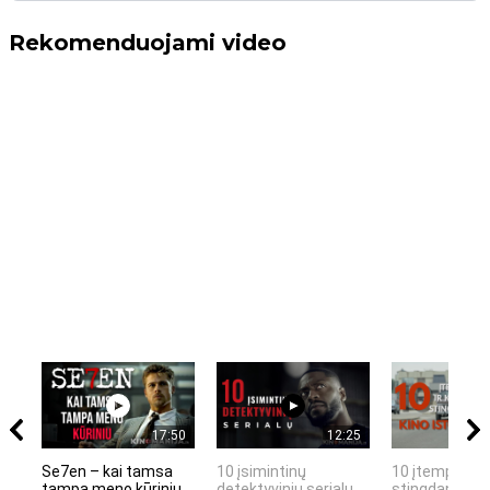
Rekomenduojami video
17:50
12:25
Se7en – kai tamsa
10 įsimintinų
10 įtemptų, k
tampa meno kūriniu
detektyvinių serialų
stingdančių k