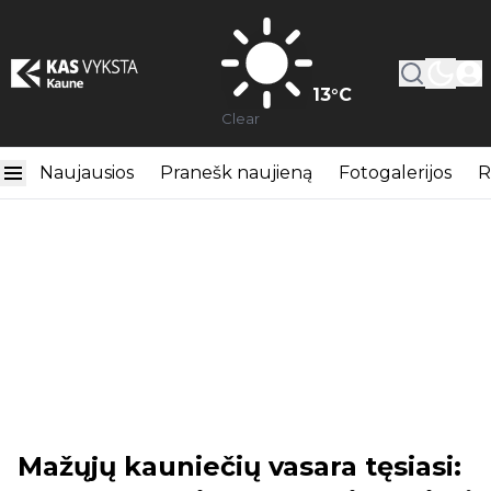
13
°C
Clear
Naujausios
Pranešk naujieną
Fotogalerijos
R
Mažųjų kauniečių vasara tęsiasi: