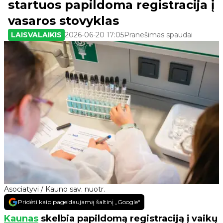
startuos papildoma registracija į
vasaros stovyklas
LAISVALAIKIS
2026-06-20 17:05
Pranešimas spaudai
Asociatyvi / Kauno sav. nuotr.
Pridėti kaip pageidaujamą šaltinį „Google“
Kaunas
skelbia papildomą registraciją į vaikų