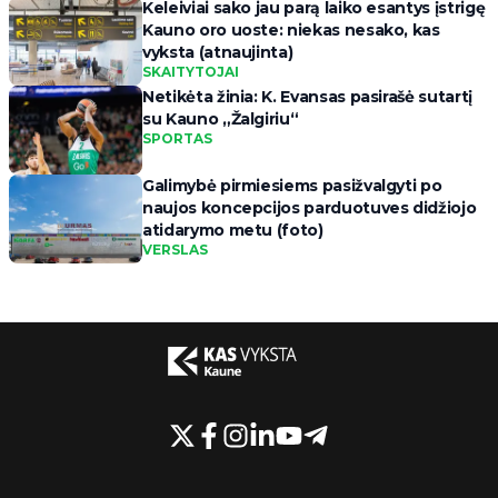
Keleiviai sako jau parą laiko esantys įstrigę
Kauno oro uoste: niekas nesako, kas
vyksta (atnaujinta)
SKAITYTOJAI
Netikėta žinia: K. Evansas pasirašė sutartį
su Kauno „Žalgiriu“
SPORTAS
Galimybė pirmiesiems pasižvalgyti po
naujos koncepcijos parduotuves didžiojo
atidarymo metu (foto)
VERSLAS