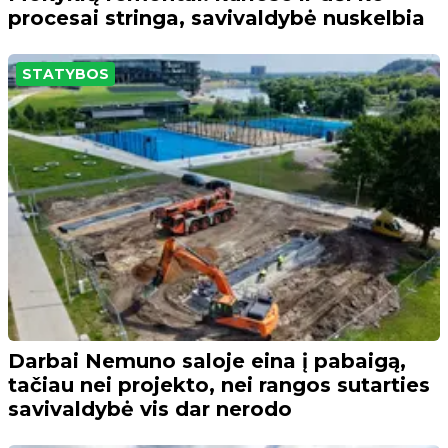
procesai stringa, savivaldybė nuskelbia
STATYBOS
Darbai Nemuno saloje eina į pabaigą,
tačiau nei projekto, nei rangos sutarties
savivaldybė vis dar nerodo