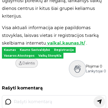
ugdymosi poreikių ar negalią, lankantys vaikų
dienos centrus ir kitus šiai grupei keliamus
kriterijus.
Visa aktuali informacija apie papildomas
stovyklas, laisvas vietas ir registracijos tvarką
skelbiama internetu
vaikai.kaunas.lt/
.
Kaunas
Kauno Savivaldybė
Registracija
Vasaros Atostogos
Vaikų Stovykla
Dalintis
Plojimai
0
Lankytojai
0
Rašyti komentarą