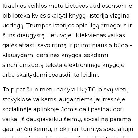
Įtraukios veiklos metu Lietuvos audiosensorinė
biblioteka kvies skaityti knygą „Istorija vizgina
uodegą. Trumpos istorijos apie ilgą žmogaus ir
šuns draugystę Lietuvoje“. Kiekvienas vaikas
galės atrasti savo ritmą ir priimtiniausią būdą –
klausydami garsinės knygos, sekdami
sinchronizuotą tekstą elektroninėje knygoje
arba skaitydami spausdintą leidinį.
Taip pat šiuo metu dar yra likę 110 laisvų vietų
stovyklose vaikams, augantiems jautresnėje
socialinėje aplinkoje. Jomis gali pasinaudoti
vaikai iš daugiavaikių šeimų, socialinę paramą
gaunančių šeimų, mokiniai, turintys specialiųjų