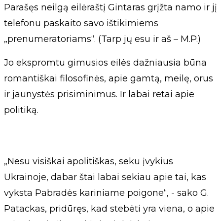
Parašęs neilgą eilėraštį Gintaras grįžta namo ir jį
telefonu paskaito savo ištikimiems
„prenumeratoriams“. (Tarp jų esu ir aš – M.P.)
Jo ekspromtu gimusios eilės dažniausia būna
romantiškai filosofinės, apie gamtą, meilę, orus
ir jaunystės prisiminimus. Ir labai retai apie
politiką.
„Nesu visiškai apolitiškas, seku įvykius
Ukrainoje, dabar štai labai sekiau apie tai, kas
vyksta Pabradės kariniame poigone“, - sako G.
Patackas, pridūręs, kad stebėti yra viena, o apie