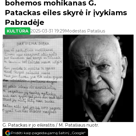
bohemos mohikanas G.
Patackas eiles skyrė ir įvykiams
Pabradėje
KULTŪRA
2025-03-31 19:29
Modestas Patašius
G. Patackas ir jo eilėraštis / M. Patašiaus nuotr.
Pridėti kaip pageidaujamą šaltinį „Google“