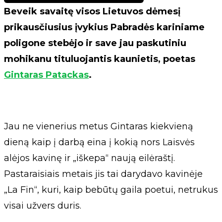
Beveik savaitę visos Lietuvos dėmesį
prikausčiusius įvykius Pabradės kariniame
poligone stebėjo ir save jau paskutiniu
mohikanu tituluojantis kaunietis, poetas
Gintaras Patackas
.
Jau ne vienerius metus Gintaras kiekvieną
dieną kaip į darbą eina į kokią nors Laisvės
alėjos kavinę ir „iškepa“ naują eilėraštį.
Pastaraisiais metais jis tai darydavo kavinėje
„La Fin“, kuri, kaip bebūtų gaila poetui, netrukus
visai užvers duris.