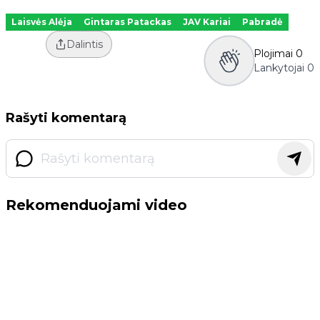
Laisvės Alėja
Gintaras Patackas
JAV Kariai
Pabradė
Dalintis
Plojimai
0
Lankytojai
0
Rašyti komentarą
Rekomenduojami video