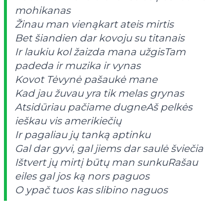
mohikanas
Žinau man vienąkart ateis mirtis
Bet šiandien dar kovoju su titanais
Ir laukiu kol žaizda mana užgisTam
padeda ir muzika ir vynas
Kovot Tėvynė pašaukė mane
Kad jau žuvau yra tik melas grynas
Atsidūriau pačiame dugneAš pelkės
ieškau vis amerikiečių
Ir pagaliau jų tanką aptinku
Gal dar gyvi, gal jiems dar saulė šviečia
Ištvert jų mirtį būtų man sunkuRašau
eiles gal jos ką nors paguos
O ypač tuos kas slibino naguos