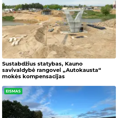
Sustabdžius statybas, Kauno
savivaldybė rangovei „Autokausta“
mokės kompensacijas
EISMAS