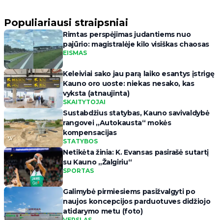
Populiariausi straipsniai
Rimtas perspėjimas judantiems nuo
pajūrio: magistralėje kilo visiškas chaosas
EISMAS
Keleiviai sako jau parą laiko esantys įstrigę
Kauno oro uoste: niekas nesako, kas
vyksta (atnaujinta)
SKAITYTOJAI
Sustabdžius statybas, Kauno savivaldybė
rangovei „Autokausta“ mokės
kompensacijas
STATYBOS
Netikėta žinia: K. Evansas pasirašė sutartį
su Kauno „Žalgiriu“
SPORTAS
Galimybė pirmiesiems pasižvalgyti po
naujos koncepcijos parduotuves didžiojo
atidarymo metu (foto)
VERSLAS