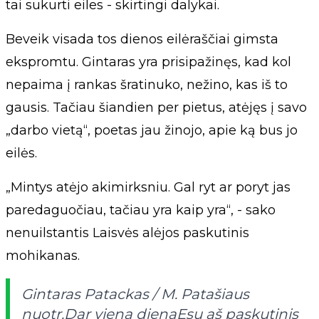
tai sukurti eiles - skirtingi dalykai.
Beveik visada tos dienos eilėraščiai gimsta
ekspromtu. Gintaras yra prisipažinęs, kad kol
nepaima į rankas šratinuko, nežino, kas iš to
gausis. Tačiau šiandien per pietus, atėjęs į savo
„darbo vietą“, poetas jau žinojo, apie ką bus jo
eilės.
„Mintys atėjo akimirksniu. Gal ryt ar poryt jas
paredaguočiau, tačiau yra kaip yra“, - sako
nenuilstantis Laisvės alėjos paskutinis
mohikanas.
Gintaras Patackas / M. Patašiaus
nuotr.Dar viena dienaEsu aš paskutinis