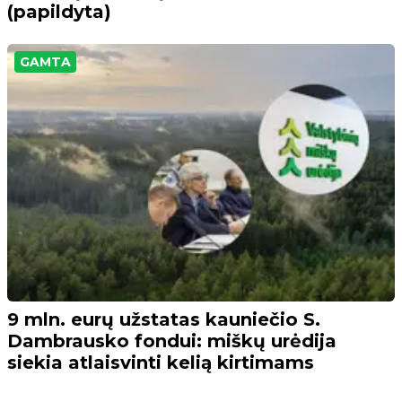
(papildyta)
GAMTA
9 mln. eurų užstatas kauniečio S.
Dambrausko fondui: miškų urėdija
siekia atlaisvinti kelią kirtimams