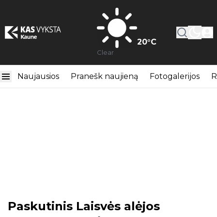
20
°C
Clear
Naujausios
Pranešk naujieną
Fotogalerijos
R
Paskutinis Laisvės alėjos