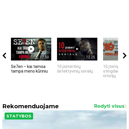
17:50
12:25
Se7en – kai tamsa
10 įsimintinų
10 įtemptų, k
tampa meno kūriniu
detektyvinių serialų
stingdančių k
istorijų
Rekomenduojame
Rodyti visus
STATYBOS