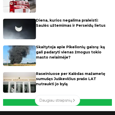
Diena, kurios negalima praleisti:
Saulės užtemimas ir Perseidų lietus
Skaitytoja apie Pikelionių gaisrą: ką
gali padaryti vienas žmogus tokio
masto nelaimėje?
Raseiniuose per Kalėdas mažametę
sumušęs Juškevičius prašo LAT
nutraukti jo bylą
Daugiau straipsnių