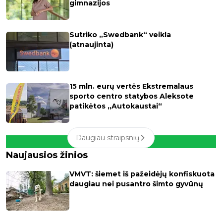
gimnazijos
Sutriko „Swedbank“ veikla
(atnaujinta)
15 mln. eurų vertės Ekstremalaus
sporto centro statybos Aleksote
patikėtos „Autokaustai“
Daugiau straipsnių
Naujausios žinios
VMVT: šiemet iš pažeidėjų konfiskuota
daugiau nei pusantro šimto gyvūnų