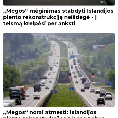
„Megos“ mėginimas stabdyti Islandijos
plento rekonstrukciją neišdegė - į
teismą kreipėsi per anksti
„Megos“ norai atmesti: Islandijos