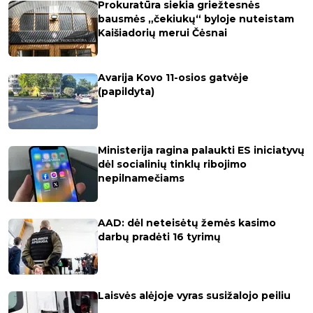
Prokuratūra siekia griežtesnės
bausmės „čekiukų“ byloje nuteistam
Kaišiadorių merui Čėsnai
Avarija Kovo 11-osios gatvėje
(papildyta)
Ministerija ragina palaukti ES iniciatyvų
dėl socialinių tinklų ribojimo
nepilnamečiams
AAD: dėl neteisėtų žemės kasimo
darbų pradėti 16 tyrimų
Laisvės alėjoje vyras susižalojo peiliu