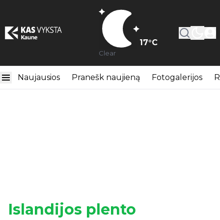
17
°C
Clear
Naujausios
Pranešk naujieną
Fotogalerijos
R
Islandijos plento