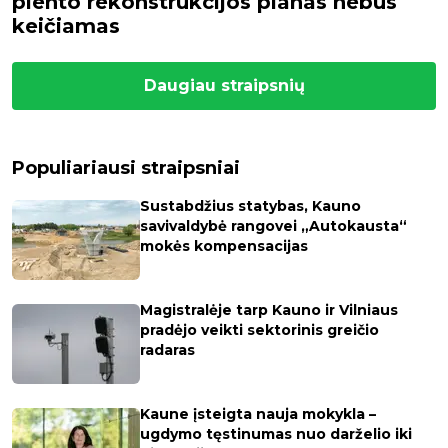
plento rekonstrukcijos planas nebus
keičiamas
Daugiau straipsnių
Populiariausi straipsniai
Sustabdžius statybas, Kauno
savivaldybė rangovei „Autokausta“
mokės kompensacijas
Magistralėje tarp Kauno ir Vilniaus
pradėjo veikti sektorinis greičio
radaras
Kaune įsteigta nauja mokykla –
ugdymo tęstinumas nuo darželio iki