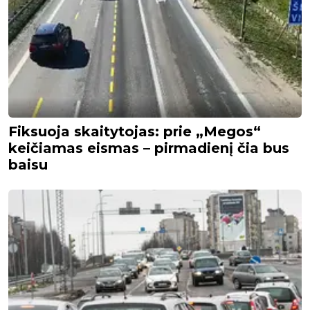
Fiksuoja skaitytojas: prie „Megos“
keičiamas eismas – pirmadienį čia bus
baisu