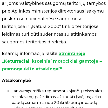
ar joms Valstybinės saugomų teritorijų tarnybos
prie Aplinkos ministerijos direktoriaus įsakymu
priskirtose nacionalinėse saugomose
teritorijose ir „Natura 2000“ tinklo teritorijose,
leidimas turi būti suderintas su atitinkamos
saugomos teritorijos direkcija.
Išsamią informaciją rasite
atmintinėje
„Keturračiai, krosiniai motociklai gamtoje –
pramogaukite atsakingai“
.
Atsakomybė
Lankymąsi miške reglamentuojančių teisės aktų
reikalavimų pažeidimas užtraukia įspėjimą arba
baudą asmenims nuo 20 iki 50 eurų ir baudą