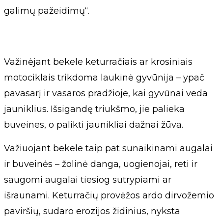
galimų pažeidimų“.
Važinėjant bekele keturračiais ar krosiniais
motociklais trikdoma laukinė gyvūnija – ypač
pavasarį ir vasaros pradžioje, kai gyvūnai veda
jauniklius. Išsigandę triukšmo, jie palieka
buveines, o palikti jaunikliai dažnai žūva.
Važiuojant bekele taip pat sunaikinami augalai
ir buveinės – žolinė danga, uogienojai, reti ir
saugomi augalai tiesiog sutrypiami ar
išraunami. Keturračių provėžos ardo dirvožemio
paviršių, sudaro erozijos židinius, nyksta