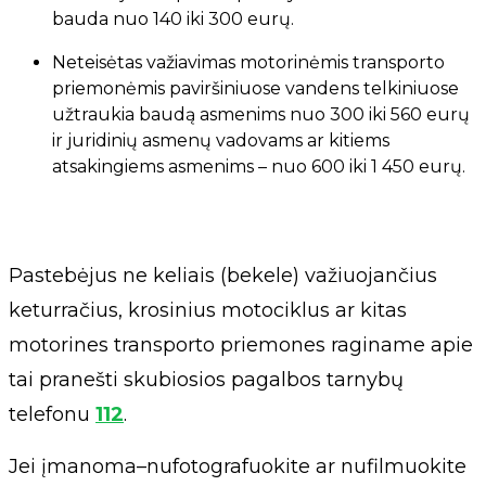
bauda nuo 140 iki 300 eurų.
Neteisėtas važiavimas motorinėmis transporto
priemonėmis paviršiniuose vandens telkiniuose
užtraukia baudą asmenims nuo 300 iki 560 eurų
ir juridinių asmenų vadovams ar kitiems
atsakingiems asmenims – nuo 600 iki 1 450 eurų.
Pastebėjus ne keliais (bekele) važiuojančius
keturračius, krosinius motociklus ar kitas
motorines transporto priemones raginame apie
tai pranešti skubiosios pagalbos tarnybų
telefonu
112
.
Jei įmanoma–nufotografuokite ar nufilmuokite