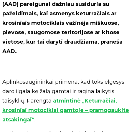
(AAD) pareigūnai dažniau susiduria su
pažeidimais, kai asmenys keturračiais ar
krosiniais motociklais važinėja miškuose,
pievose, saugomose teritorijose ar kitose
vietose, kur tai daryti draudžiama, praneša
AAD.
Aplinkosaugininkai primena, kad toks elgesys
daro ilgalaikę žalą gamtai ir ragina laikytis
taisyklių. Parengta
atmintinė „Keturračiai,
krosiniai motociklai gamtoje – pramogaukite
atsakingai“
.