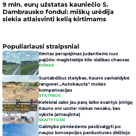
9 mln. eurų užstatas kauniečio S.
Dambrausko fondui: miškų urėdija
siekia atlaisvinti kelią kirtimams
Populiariausi straipsniai
Rimtas perspėjimas judantiems nuo
pajūrio: magistralėje kilo visiškas chaosas
EISMAS
Sustabdžius statybas, Kauno savivaldybė
rangovei „Autokausta“ mokės
kompensacijas
STATYBOS
Keleiviai sako jau parą laiko esantys įstrigę
Kauno oro uoste: niekas nesako, kas
vyksta (atnaujinta)
SKAITYTOJAI
Galimybė pirmiesiems pasižvalgyti po
naujos koncepcijos parduotuves didžiojo