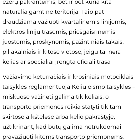
ežerų pakrantėmis, bet ir bet kuria kita
natūralia gamtine teritorija. Taip pat
draudžiama važiuoti kvartalinėmis linijomis,
elektros linijų trasomis, priešgaisrinėmis
juostomis, proskynomis, pažintiniais takais,
piliakalniais ir kitose vietose, jeigu tai nėra
kelias ar specialiai įrengta oficiali trasa.
Važiavimo keturračiais ir krosiniais motociklais
taisykles reglamentuoja Kelių eismo taisyklės –
miškuose važinėti galima tik keliais, o
transporto priemones reikia statyti tik tam
skirtose aikštelėse arba kelio pakraštyje,
užtikrinant, kad būtų galima netrukdomai
pravažiuoti kitoms transporto priemonėms.