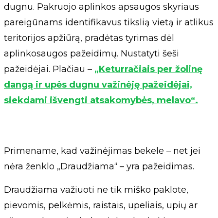
dugnu. Pakruojo aplinkos apsaugos skyriaus
pareigūnams identifikavus tikslią vietą ir atlikus
teritorijos apžiūrą, pradėtas tyrimas dėl
aplinkosaugos pažeidimų. Nustatyti šeši
pažeidėjai. Plačiau –
„Keturračiais per žolinę
dangą ir upės dugnu važinėję pažeidėjai,
siekdami išvengti atsakomybės, melavo“.
Primename, kad važinėjimas bekele – net jei
nėra ženklo „Draudžiama“ – yra pažeidimas.
Draudžiama važiuoti ne tik miško paklote,
pievomis, pelkėmis, raistais, upeliais, upių ar