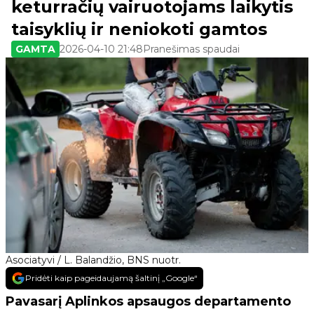
keturračių vairuotojams laikytis
taisyklių ir neniokoti gamtos
GAMTA
2026-04-10 21:48
Pranešimas spaudai
Asociatyvi / L. Balandžio, BNS nuotr.
Pridėti kaip pageidaujamą šaltinį „Google“
Pavasarį Aplinkos apsaugos departamento