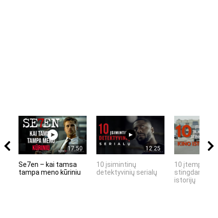
17:50
12:25
Se7en – kai tamsa
10 įsimintinų
10 įtemptų, k
tampa meno kūriniu
detektyvinių serialų
stingdančių k
istorijų