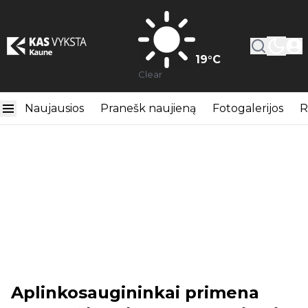
19
°C
Clear
Naujausios
Pranešk naujieną
Fotogalerijos
R
Aplinkosaugininkai primena