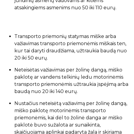
juridinių asmenų vadovams ar kitiems
atsakingiems asmenims nuo 50 iki 110 eurų.
Transporto priemonių statymas miške arba
važiavimas transporto priemonėmis miškais ten,
kur tai daryti draudžiama, užtraukia baudą nuo
20 iki 50 eurų.
Neteisėtas važiavimas per žolinę dangą, miško
paklotę ar vandens telkinių ledu motorinėmis
transporto priemonėmis užtraukia įspėjimą arba
baudą nuo 20 iki 140 eurų.
Nustačius neteisėtą važiavimą per žolinę dangą,
miško paklotę motorinėmis transporto
priemonėmis, kai dėl to žolinė danga ar miško
paklotė buvo sužalota ar sunaikinta,
skaičiuojama aplinkai padaryta žala ir skiriama