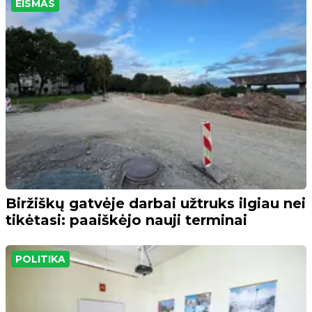
EISMAS
Biržiškų gatvėje darbai užtruks ilgiau nei
tikėtasi: paaiškėjo nauji terminai
POLITIKA