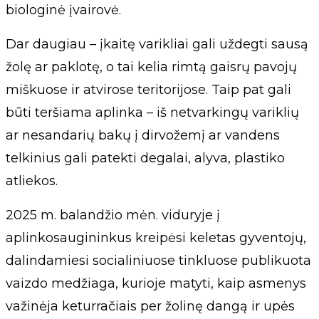
biologinė įvairovė.
Dar daugiau – įkaitę varikliai gali uždegti sausą
žolę ar paklotę, o tai kelia rimtą gaisrų pavojų
miškuose ir atvirose teritorijose. Taip pat gali
būti teršiama aplinka – iš netvarkingų variklių
ar nesandarių bakų į dirvožemį ar vandens
telkinius gali patekti degalai, alyva, plastiko
atliekos.
2025 m. balandžio mėn. viduryje į
aplinkosaugininkus kreipėsi keletas gyventojų,
dalindamiesi socialiniuose tinkluose publikuota
vaizdo medžiaga, kurioje matyti, kaip asmenys
važinėja keturračiais per žolinę dangą ir upės