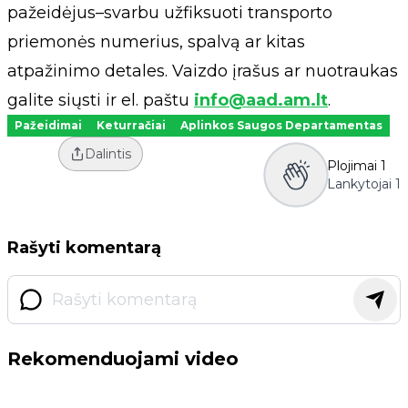
pažeidėjus–svarbu užfiksuoti transporto
priemonės numerius, spalvą ar kitas
atpažinimo detales. Vaizdo įrašus ar nuotraukas
galite siųsti ir el. paštu
info@aad.am.lt
.
Pažeidimai
Keturračiai
Aplinkos Saugos Departamentas
Dalintis
Plojimai
1
Lankytojai
1
Rašyti komentarą
Rekomenduojami video