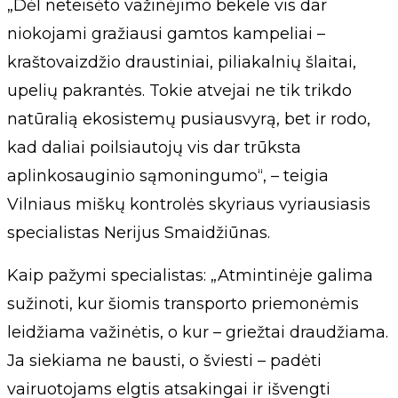
„Dėl neteisėto važinėjimo bekele vis dar
niokojami gražiausi gamtos kampeliai –
kraštovaizdžio draustiniai, piliakalnių šlaitai,
upelių pakrantės. Tokie atvejai ne tik trikdo
natūralią ekosistemų pusiausvyrą, bet ir rodo,
kad daliai poilsiautojų vis dar trūksta
aplinkosauginio sąmoningumo“, – teigia
Vilniaus miškų kontrolės skyriaus vyriausiasis
specialistas Nerijus Smaidžiūnas.
Kaip pažymi specialistas: „Atmintinėje galima
sužinoti, kur šiomis transporto priemonėmis
leidžiama važinėtis, o kur – griežtai draudžiama.
Ja siekiama ne bausti, o šviesti – padėti
vairuotojams elgtis atsakingai ir išvengti