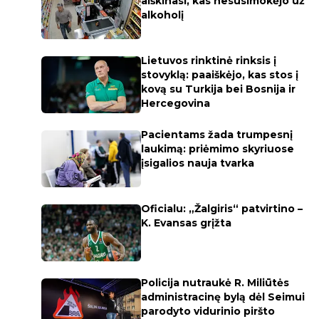
aiškinasi, kas nesusimokėjo už
alkoholį
Lietuvos rinktinė rinksis į
stovyklą: paaiškėjo, kas stos į
kovą su Turkija bei Bosnija ir
Hercegovina
Pacientams žada trumpesnį
laukimą: priėmimo skyriuose
įsigalios nauja tvarka
Oficialu: „Žalgiris“ patvirtino –
K. Evansas grįžta
Policija nutraukė R. Miliūtės
administracinę bylą dėl Seimui
parodyto vidurinio piršto