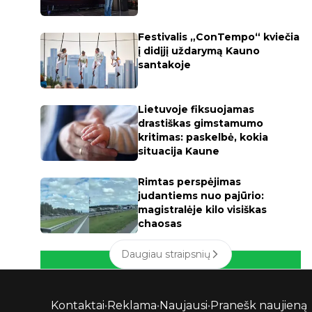
Festivalis „ConTempo“ kviečia
į didįjį uždarymą Kauno
santakoje
Lietuvoje fiksuojamas
drastiškas gimstamumo
kritimas: paskelbė, kokia
situacija Kaune
Rimtas perspėjimas
judantiems nuo pajūrio:
magistralėje kilo visiškas
chaosas
Daugiau straipsnių
Kontaktai
•
Reklama
•
Naujausi
•
Pranešk naujieną