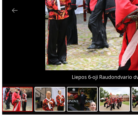
Liepos 6-oji Raudondvario dv