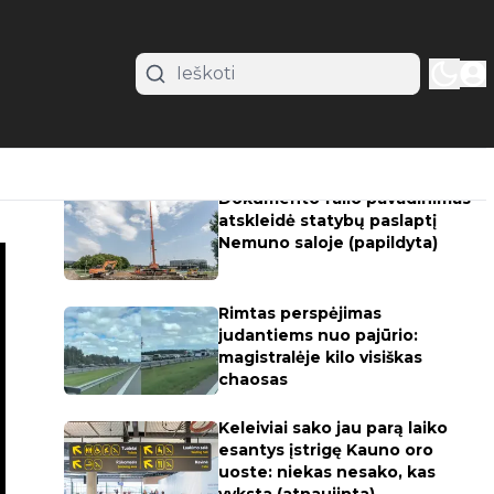
Populiariausi straipsniai
Dokumento failo pavadinimas
atskleidė statybų paslaptį
Nemuno saloje (papildyta)
Rimtas perspėjimas
judantiems nuo pajūrio:
magistralėje kilo visiškas
chaosas
Keleiviai sako jau parą laiko
esantys įstrigę Kauno oro
uoste: niekas nesako, kas