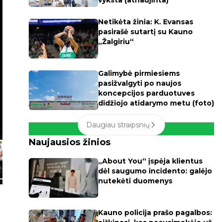
vyksta (atnaujinta)
Netikėta žinia: K. Evansas
pasirašė sutartį su Kauno
„Žalgiriu“
Galimybė pirmiesiems
pasižvalgyti po naujos
koncepcijos parduotuves
didžiojo atidarymo metu (foto)
Daugiau straipsnių
Naujausios žinios
„About You“ įspėja klientus
dėl saugumo incidento: galėjo
nutekėti duomenys
Kauno policija prašo pagalbos: