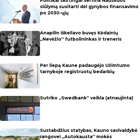
Politikai skirtingai vertina Nausėdos
siūlymą susitarti dėl gynybos finansavimo
po 2030-ųjų
Anapilin iškeliavo buvęs Kėdainių
„Nevėžio“ futbolininkas ir treneris
Per liepą Kaune padaugėjo Užimtumo
tarnyboje registruotų bedarbių
Sutriko „Swedbank“ veikla (atnaujinta)
Sustabdžius statybas, Kauno savivaldybė
rangovei „Autokausta“ mokės