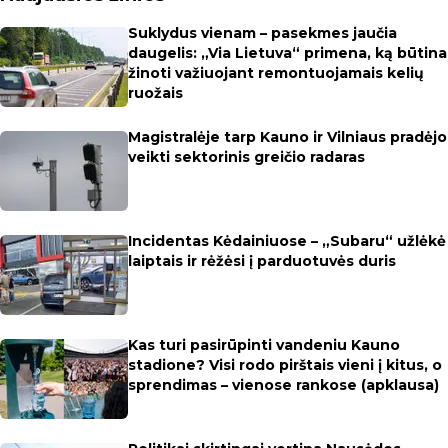
Suklydus vienam – pasekmes jaučia
daugelis: „Via Lietuva“ primena, ką būtina
žinoti važiuojant remontuojamais kelių
ruožais
Magistralėje tarp Kauno ir Vilniaus pradėjo
veikti sektorinis greičio radaras
Incidentas Kėdainiuose – „Subaru“ užlėkė
laiptais ir rėžėsi į parduotuvės duris
Kas turi pasirūpinti vandeniu Kauno
stadione? Visi rodo pirštais vieni į kitus, o
sprendimas – vienose rankose (apklausa)