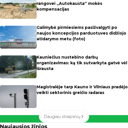
rangovei „Autokausta“ mokės
kompensacijas
Galimybė pirmiesiems pasižvalgyti po
naujos koncepcijos parduotuves didžiojo
atidarymo metu (foto)
Kauniečius nustebino darbų
organizavimas: ką tik sutvarkyta gatvė vėl
išrausta
Magistralėje tarp Kauno ir Vilniaus pradėjo
veikti sektorinis greičio radaras
Daugiau straipsnių
Naujausios žinios