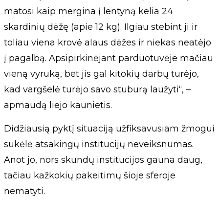
matosi kaip mergina į lentyną kelia 24
skardinių dėžę (apie 12 kg). Ilgiau stebint ji ir
toliau viena krovė alaus dėžes ir niekas neatėjo
į pagalbą. Apsipirkinėjant parduotuvėje mačiau
vieną vyruką, bet jis gal kitokių darbų turėjo,
kad vargšelė turėjo savo stuburą laužyti“, –
apmaudą liejo kaunietis.
Didžiausią pyktį situaciją užfiksavusiam žmogui
sukėlė atsakingų institucijų neveiksnumas.
Anot jo, nors skundų institucijos gauna daug,
tačiau kažkokių pakeitimų šioje sferoje
nematyti.