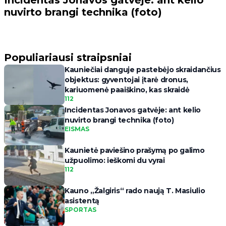
Incidentas Jonavos gatvėje: ant kelio
nuvirto brangi technika (foto)
Populiariausi straipsniai
Kauniečiai danguje pastebėjo skraidančius
objektus: gyventojai įtarė dronus,
kariuomenė paaiškino, kas skraidė
112
Incidentas Jonavos gatvėje: ant kelio
nuvirto brangi technika (foto)
EISMAS
Kaunietė paviešino prašymą po galimo
užpuolimo: ieškomi du vyrai
112
Kauno „Žalgiris“ rado naują T. Masiulio
asistentą
SPORTAS