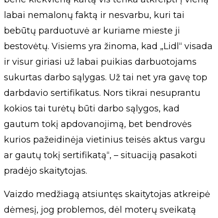
labai nemalonų faktą ir nesvarbu, kuri tai
bebūtų parduotuvė ar kuriame mieste ji
bestovėtų. Visiems yra žinoma, kad „Lidl“ visada
ir visur giriasi už labai puikias darbuotojams
sukurtas darbo sąlygas. Už tai net yra gavę top
darbdavio sertifikatus. Nors tikrai nesuprantu
kokios tai turėtų būti darbo sąlygos, kad
gautum tokį apdovanojimą, bet bendrovės
kurios pažeidinėja vietinius teisės aktus vargu
ar gautų tokį sertifikatą“, – situaciją pasakoti
pradėjo skaitytojas.
Vaizdo medžiagą atsiuntęs skaitytojas atkreipė
dėmesį, jog problemos, dėl moterų sveikatą