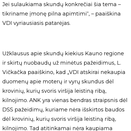
Jei sulaukiama skundų konkrečiai šia tema –
tikriname įmonę pilna apimtimi“, – paaiškina
VDI vyriausiasis patarėjas.
Užklausus apie skundų kiekius Kauno regione
ir skirtų nuobaudų už minėtus pažeidimus, L.
Vičkačka paaiškino, kad „VDI atskirai nekaupia
duomenų apie moterų ir vyrų skundus dėl
krovinių, kurių svoris viršija leistiną ribą,
kilnojimo. ANK yra vienas bendras straipsnis dėl
DSS pažeidimų, kuriame nėra išskirtos baudos
dėl krovinių, kurių svoris viršija leistiną ribą,
kilnojimo. Tad atitinkamai nėra kaupiama