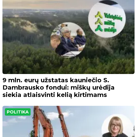
9 mln. eurų užstatas kauniečio S.
Dambrausko fondui: miškų urėdija
siekia atlaisvinti kelią kirtimams
POLITIKA