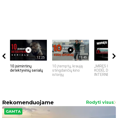
12:25
15:45
10 įsimintinų
10 įtemptų, kraują
„MIRĘS INTER
detektyvinių serialų
stingdančių kino
KODĖL DIDŽIOJ
istorijų
INTERNETO NĖ
Rekomenduojame
Rodyti visus
GAMTA