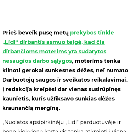
Prieš beveik pusę metų
prekybos tinkle
„Lidl“ dirbantis asmuo teigė, kad čia
dirbančioms moterims yra sudarytos
nesaugios darbo sąlygos
, moterims tenka
kilnoti gerokai sunkesnes dėžes, nei numato
Darbuotojų saugos ir sveikatos reikalavimai.
Į redakciją kreipėsi dar vienas susirūpinęs
kaunietis, kuris užfiksavo sunkias dėžes
kraunančią merginą.
„Nuolatos apsipirkinėju „Lidl“ parduotuvėje ir
bene kiekvieną kartą vis tenka atkreipti į vieną