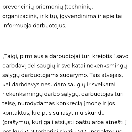
prevencinių priemonių (techninių,
organizacinių ir kitų), įgyvendinimą ir apie tai
informuoja darbuotojus.
„Taigi, pirmiausia darbuotojai turi kreiptis į savo
darbdavį dėl saugių ir sveikatai nekenksmingų
sąlygų darbuotojams sudarymo. Tais atvejais,
kai darbdavys nesudaro saugių ir sveikatai
nekenksmingų darbo sąlygų, darbuotojas turi
teisę, nurodydamas konkrečią įmonę ir jos
kontaktus, kreiptis su rašytiniu skundu
(prašymu), kurį gali atsiųsti paštu arba atnešti į
bet kurį VDI teritorinį skyrių. VDI inspektorius,