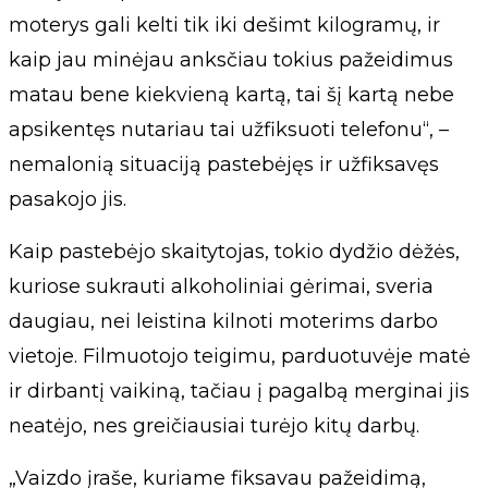
moterys gali kelti tik iki dešimt kilogramų, ir
kaip jau minėjau anksčiau tokius pažeidimus
matau bene kiekvieną kartą, tai šį kartą nebe
apsikentęs nutariau tai užfiksuoti telefonu“, –
nemalonią situaciją pastebėjęs ir užfiksavęs
pasakojo jis.
Kaip pastebėjo skaitytojas, tokio dydžio dėžės,
kuriose sukrauti alkoholiniai gėrimai, sveria
daugiau, nei leistina kilnoti moterims darbo
vietoje. Filmuotojo teigimu, parduotuvėje matė
ir dirbantį vaikiną, tačiau į pagalbą merginai jis
neatėjo, nes greičiausiai turėjo kitų darbų.
„Vaizdo įraše, kuriame fiksavau pažeidimą,