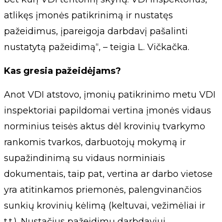
atlikęs įmonės patikrinimą ir nustatęs
pažeidimus, įpareigoja darbdavį pašalinti
nustatytą pažeidimą“, – teigia L. Vičkačka.
Kas gresia pažeidėjams?
Anot VDI atstovo, įmonių patikrinimo metu VDI
inspektoriai papildomai vertina įmonės vidaus
norminius teisės aktus dėl krovinių tvarkymo
rankomis tvarkos, darbuotojų mokymą ir
supažindinimą su vidaus norminiais
dokumentais, taip pat, vertina ar darbo vietose
yra atitinkamos priemonės, palengvinančios
sunkių krovinių kėlimą (keltuvai, vežimėliai ir
t.t.). Nustačius pažeidimų darbdaviui