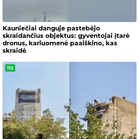
Kauniečiai danguje pastebėjo
skraidančius objektus: gyventojai įtarė
dronus, kariuomenė paaiškino, kas
skraidė
112