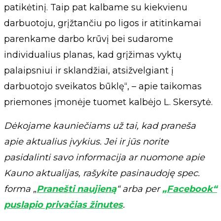
patikėtinį. Taip pat kalbame su kiekvienu
darbuotoju, grįžtančiu po ligos ir atitinkamai
parenkame darbo krūvį bei sudarome
individualius planas, kad grįžimas vyktų
palaipsniui ir sklandžiai, atsižvelgiant į
darbuotojo sveikatos būklę“, – apie taikomas
priemones įmonėje tuomet kalbėjo L. Skersytė.
Dėkojame kauniečiams už tai, kad praneša
apie aktualius įvykius. Jei ir jūs norite
pasidalinti savo informacija ar nuomone apie
Kauno aktualijas, rašykite pasinaudoję spec.
forma „
Pranešti naujieną
“ arba per
„Facebook“
puslapio privačias žinutes
.