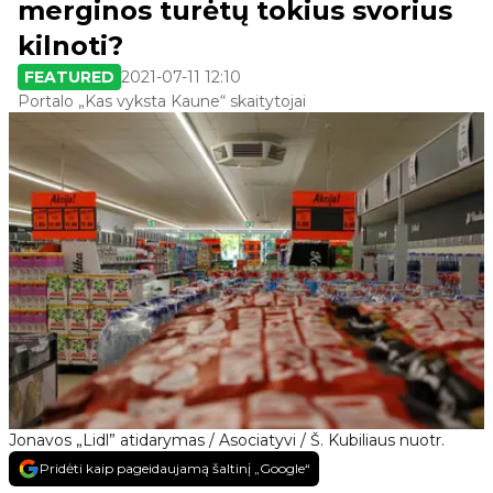
merginos turėtų tokius svorius
kilnoti?
FEATURED
2021-07-11 12:10
Portalo „Kas vyksta Kaune“ skaitytojai
Jonavos „Lidl” atidarymas / Asociatyvi / Š. Kubiliaus nuotr.
Pridėti kaip pageidaujamą šaltinį „Google“