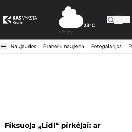
23
°C
Cloudy
Naujausios
Pranešk naujieną
Fotogalerijos
R
Fiksuoja „Lidl“ pirkėjai: ar