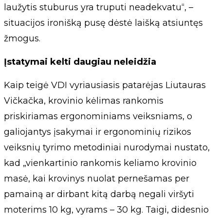
laužytis stuburus yra truputi neadekvatu“, –
situacijos ironišką pusę dėstė laišką atsiuntęs
žmogus.
Įstatymai kelti daugiau neleidžia
Kaip teigė VDI vyriausiasis patarėjas Liutauras
Vičkačka, krovinio kėlimas rankomis
priskiriamas ergonominiams veiksniams, o
galiojantys įsakymai ir ergonominių rizikos
veiksnių tyrimo metodiniai nurodymai nustato,
kad „vienkartinio rankomis keliamo krovinio
masė, kai krovinys nuolat pernešamas per
pamainą ar dirbant kitą darbą negali viršyti
moterims 10 kg, vyrams – 30 kg. Taigi, didesnio