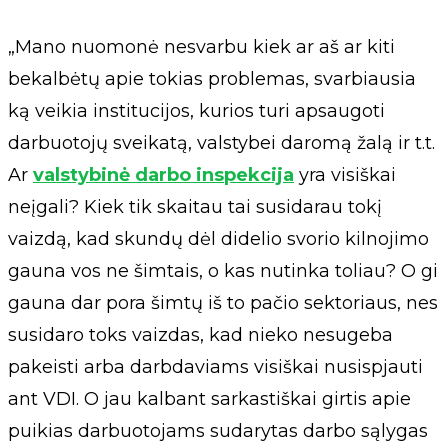
„Mano nuomonė nesvarbu kiek ar aš ar kiti
bekalbėtų apie tokias problemas, svarbiausia
ką veikia institucijos, kurios turi apsaugoti
darbuotojų sveikatą, valstybei daromą žalą ir t.t.
Ar
valstybinė darbo inspekcija
yra visiškai
neįgali? Kiek tik skaitau tai susidarau tokį
vaizdą, kad skundų dėl didelio svorio kilnojimo
gauna vos ne šimtais, o kas nutinka toliau? O gi
gauna dar pora šimtų iš to pačio sektoriaus, nes
susidaro toks vaizdas, kad nieko nesugeba
pakeisti arba darbdaviams visiškai nusispjauti
ant VDI. O jau kalbant sarkastiškai girtis apie
puikias darbuotojams sudarytas darbo sąlygas