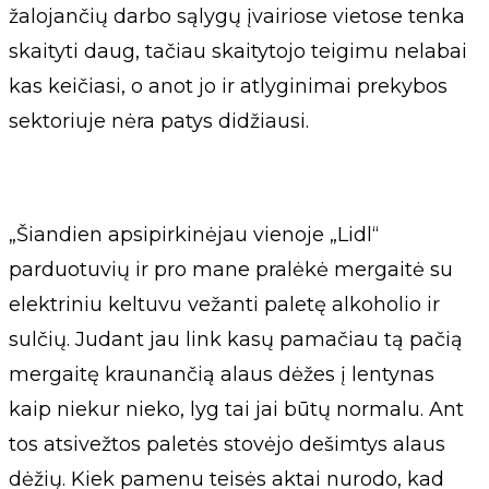
žalojančių darbo sąlygų įvairiose vietose tenka
skaityti daug, tačiau skaitytojo teigimu nelabai
kas keičiasi, o anot jo ir atlyginimai prekybos
sektoriuje nėra patys didžiausi.
„Šiandien apsipirkinėjau vienoje „Lidl“
parduotuvių ir pro mane pralėkė mergaitė su
elektriniu keltuvu vežanti paletę alkoholio ir
sulčių. Judant jau link kasų pamačiau tą pačią
mergaitę kraunančią alaus dėžes į lentynas
kaip niekur nieko, lyg tai jai būtų normalu. Ant
tos atsivežtos paletės stovėjo dešimtys alaus
dėžių. Kiek pamenu teisės aktai nurodo, kad