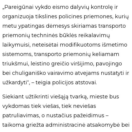
„Pareigūnai vykdo eismo dalyvių kontrolę ir
organizuoja tikslines policines priemones, kurių
metu ypatingas dėmesys skiriamas transporto
priemonių techninės būklės reikalavimų
laikymuisi, neteisėtai modifikuotoms išmetimo
sistemoms, transporto priemonių keliamam
triukšmui, leistino greičio viršijimo, pavojingo
bei chuliganiško vairavimo atvejams nustatyti ir
užkardyti“, – teigia policijos atstovai.
Siekiant užtikrinti viešąją tvarką, mieste bus
vykdomas tiek viešas, tiek neviešas
patruliavimas, o nustačius pažeidimus –
taikoma griežta administracinė atsakomybė bei