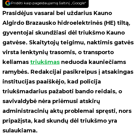
Pridėti kaip pageidaujamą šaltinį „Google“
Prasidėjus vasarai bei uždarius Kauno
Algirdo Brazausko hidroelektrinės (HE) tiltą,
gyventojai skundžiasi dėl triukšmo Kauno
gatvėse. Skaitytojų teigimu, naktimis gatvės
virsta lenktynių trasomis, o transporto
keliamas
triukšmas
neduoda kauniečiams
ramybės. Redakcijai pasikreipus į atsakingas
institucijas paaiškėjo, kad policija
triukšmadarius pažaboti bando reidais, o
savivaldybė nėra priėmusi atskirų
administracinių aktų problemai spręsti, nors
pripažįsta, kad skundų dėl triukšmo yra
sulaukiama.