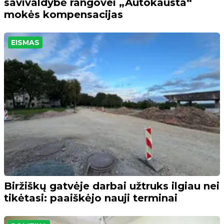
savivaldybė rangovei „Autokausta“
mokės kompensacijas
EISMAS
Biržiškų gatvėje darbai užtruks ilgiau nei
tikėtasi: paaiškėjo nauji terminai