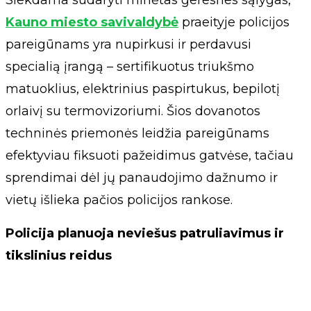
Siekdama sudaryti minėtas geresnes sąlygas,
Kauno miesto savivaldybė
praeityje policijos
pareigūnams yra nupirkusi ir perdavusi
specialią įrangą – sertifikuotus triukšmo
matuoklius, elektrinius paspirtukus, bepilotį
orlaivį su termovizoriumi. Šios dovanotos
techninės priemonės leidžia pareigūnams
efektyviau fiksuoti pažeidimus gatvėse, tačiau
sprendimai dėl jų panaudojimo dažnumo ir
vietų išlieka pačios policijos rankose.
Policija planuoja neviešus patruliavimus ir
tikslinius reidus