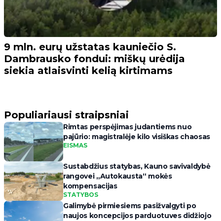
9 mln. eurų užstatas kauniečio S.
Dambrausko fondui: miškų urėdija
siekia atlaisvinti kelią kirtimams
Populiariausi straipsniai
Rimtas perspėjimas judantiems nuo
pajūrio: magistralėje kilo visiškas chaosas
EISMAS
Sustabdžius statybas, Kauno savivaldybė
rangovei „Autokausta“ mokės
kompensacijas
STATYBOS
Galimybė pirmiesiems pasižvalgyti po
naujos koncepcijos parduotuves didžiojo