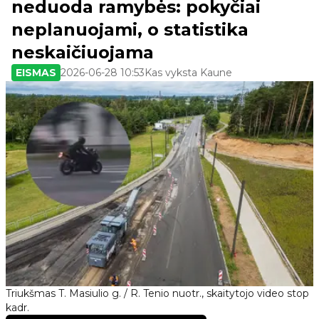
neduoda ramybės: pokyčiai
neplanuojami, o statistika
neskaičiuojama
EISMAS
2026-06-28 10:53
Kas vyksta Kaune
Triukšmas T. Masiulio g. / R. Tenio nuotr., skaitytojo video stop
kadr.