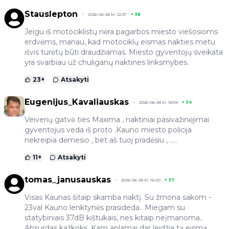
Stauslepton
2026-06-28 kl. 22:37
+
38
Jeigu iš motociklistų nėra pagarbos miesto viešosioms
erdvėms, manau, kad motociklų eismas nakties metu
išvis turėtų būti draudžiamas. Miesto gyventojų sveikata
yra svarbiau už chuliganų naktines linksmybes.
23
+
Atsakyti
Eugenijus_Kavaliauskas
2026-06-28 kl. 18:59
+
34
Veiverių gatvė ties Maxima , naktiniai pasivažinėjimai
gyventojus veda iš proto .Kauno miesto policija
nekreipia dėmesio , bet aš tuoj pradėsiu , .....
11
+
Atsakyti
tomas_janusauskas
2026-06-28 kl. 16:00
+
37
Visas Kaunas šitaip skamba naktį. Su žmona sakom -
23val Kauno lenktynės prasideda.. Miegam su
statybiniais 37dB kištukais, nes kitaip neįmanoma..
Absurdas kažkoks. Kam aplamai dar leidžia tą eismą