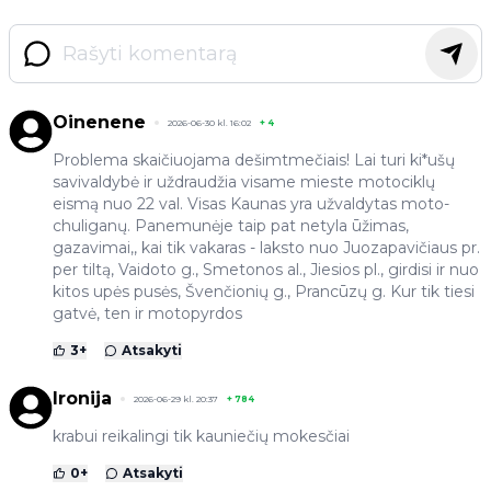
Oinenene
2026-06-30 kl. 16:02
+
4
Problema skaičiuojama dešimtmečiais! Lai turi ki*ušų
savivaldybė ir uždraudžia visame mieste motociklų
eismą nuo 22 val. Visas Kaunas yra užvaldytas moto-
chuliganų. Panemunėje taip pat netyla ūžimas,
gazavimai,, kai tik vakaras - laksto nuo Juozapavičiaus pr.
per tiltą, Vaidoto g., Smetonos al., Jiesios pl., girdisi ir nuo
kitos upės pusės, Švenčionių g., Prancūzų g. Kur tik tiesi
gatvė, ten ir motopyrdos
3
+
Atsakyti
Ironija
2026-06-29 kl. 20:37
+
784
krabui reikalingi tik kauniečių mokesčiai
0
+
Atsakyti