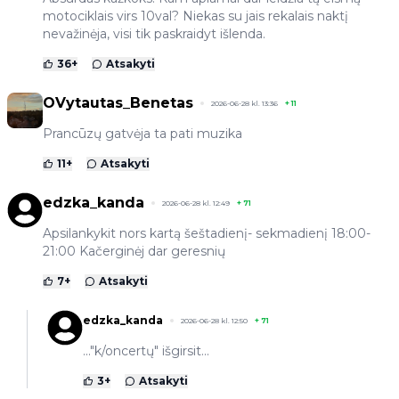
motociklais virs 10val? Niekas su jais rekalais naktį
nevažinėja, visi tik paskraidyt išlenda.
36
+
Atsakyti
OVytautas_Benetas
2026-06-28 kl. 13:36
+
11
Prancūzų gatvėja ta pati muzika
11
+
Atsakyti
edzka_kanda
2026-06-28 kl. 12:49
+
71
Apsilankykit nors kartą šeštadienį- sekmadienį 18:00-
21:00 Kačerginėj dar geresnių
7
+
Atsakyti
edzka_kanda
2026-06-28 kl. 12:50
+
71
..."k/oncertų" išgirsit...
3
+
Atsakyti