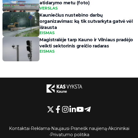
atidarymo metu (foto)
VERSLAS
Kauniečius nustebino darbų
organizavimas: ką tik sutvarkyta gatvė vėl
išrausta
EISMAS
Magistralėje tarp Kauno ir Vilniaus pradėjo
veikti sektorinis greičio radaras
EISMAS
Kontaktai
•
Reklama
•
Naujausi
•
Pranešk naujieną
•
Akcininkai
•
Privatumo politika