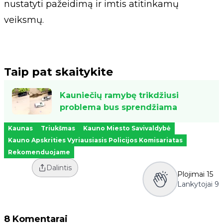
nustatyti pažeidimą ir imtis atitinkamų
veiksmų.
Taip pat skaitykite
Kauniečių ramybę trikdžiusi
problema bus sprendžiama
Kaunas
Triukšmas
Kauno Miesto Savivaldybė
Kauno Apskrities Vyriausiasis Policijos Komisariatas
Rekomenduojame
Dalintis
Plojimai
15
Lankytojai
9
8 Komentarai