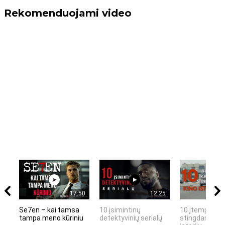
Rekomenduojami video
17:50
12:25
Se7en – kai tamsa
10 įsimintinų
10 įtemptų, k
tampa meno kūriniu
detektyvinių serialų
stingdančių k