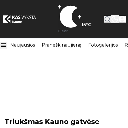
15
°C
Clear
Naujausios
Pranešk naujieną
Fotogalerijos
R
Triukšmas Kauno gatvėse