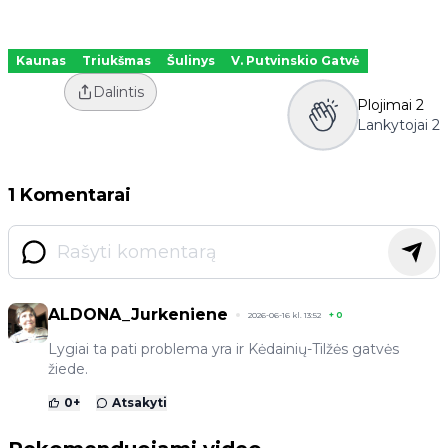
Kaunas
Triukšmas
Šulinys
V. Putvinskio Gatvė
Dalintis
Plojimai
2
Lankytojai
2
1 Komentarai
ALDONA_Jurkeniene
2026-06-16 kl. 13:52
+
0
Lygiai ta pati problema yra ir Kėdainių-Tilžės gatvės
žiede.
0
+
Atsakyti