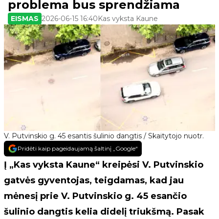
problema bus sprendžiama
EISMAS
2026-06-15 16:40
Kas vyksta Kaune
V. Putvinskio g. 45 esantis šulinio dangtis / Skaitytojo nuotr.
Pridėti kaip pageidaujamą šaltinį „Google“
Į „Kas vyksta Kaune“ kreipėsi V. Putvinskio
gatvės gyventojas, teigdamas, kad jau
mėnesį prie V. Putvinskio g. 45 esančio
šulinio dangtis kelia didelį triukšmą. Pasak