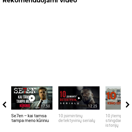
Rekomenduojami video
17:50
12:25
Se7en – kai tamsa
10 įsimintinų
10 įtemptų, k
tampa meno kūriniu
detektyvinių serialų
stingdančių k
istorijų