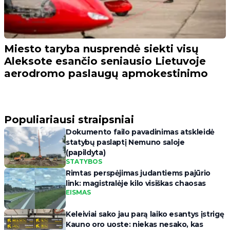
Miesto taryba nusprendė siekti visų
Aleksote esančio seniausio Lietuvoje
aerodromo paslaugų apmokestinimo
Populiariausi straipsniai
Dokumento failo pavadinimas atskleidė
statybų paslaptį Nemuno saloje
(papildyta)
STATYBOS
Rimtas perspėjimas judantiems pajūrio
link: magistralėje kilo visiškas chaosas
EISMAS
Keleiviai sako jau parą laiko esantys įstrigę
Kauno oro uoste: niekas nesako, kas