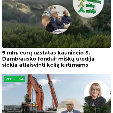
9 mln. eurų užstatas kauniečio S.
Dambrausko fondui: miškų urėdija
siekia atlaisvinti kelią kirtimams
POLITIKA