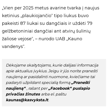
„Vien per 2025 metus avarine tvarka į naujus
ketinius „plaukiojančio“ tipo liukus buvo
pakeisti 87 liukai su dangčiais ir uždėti 79
gelžbetoniniai dangčiai ant atvirų šulinių
žaliose vejose“, – nurodo UAB „Kauno
vandenys“.
Dėkojame skaitytojams, kurie dalijasi informacija
apie aktualius įvykius. Jeigu ir jūs norite pranešti
naujieną ar pasidalinti nuomone, kviečiame tai
padaryti užpildant specialią formą
„Pranešti
naujieną“
, rašant per
„Facebook“ puslapio
privačias žinutes
arba el. paštu
kaunas@kasvyksta.lt
.