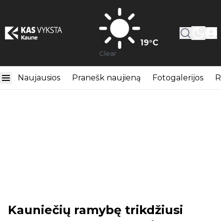
19
°C
Clear
Naujausios
Pranešk naujieną
Fotogalerijos
R
Kauniečių ramybę trikdžiusi