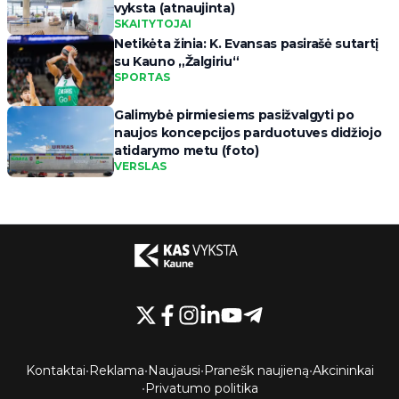
vyksta (atnaujinta)
SKAITYTOJAI
Netikėta žinia: K. Evansas pasirašė sutartį
su Kauno „Žalgiriu“
SPORTAS
Galimybė pirmiesiems pasižvalgyti po
naujos koncepcijos parduotuves didžiojo
atidarymo metu (foto)
VERSLAS
Kontaktai
•
Reklama
•
Naujausi
•
Pranešk naujieną
•
Akcininkai
•
Privatumo politika